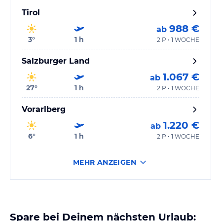
Tirol
988 €
ab
3
°
1
h
2 P • 1 WOCHE
Salzburger Land
1.067 €
ab
27
°
1
h
2 P • 1 WOCHE
Vorarlberg
1.220 €
ab
6
°
1
h
2 P • 1 WOCHE
MEHR ANZEIGEN
Spare bei Deinem nächsten Urlaub: