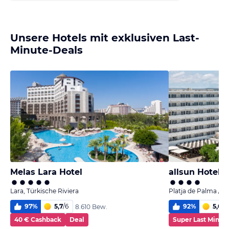
Unsere Hotels mit exklusiven Last-
Minute-Deals
Melas Lara Hotel
allsun Hotel K
Lara, Türkische Riviera
Platja de Palma / P
97
%
5,7
/
6
92
%
5,0
/
6
8.610 Bew.
40 € Cashback
Deal
Super Last Minut