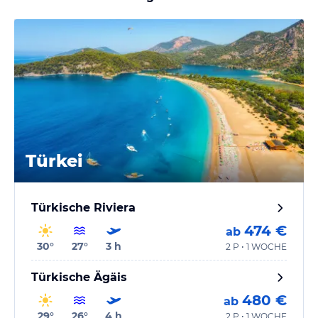
Türkei
Türkische Riviera
474 €
ab
30
°
27
°
3
h
2 P • 1 WOCHE
Türkische Ägäis
480 €
ab
29
°
26
°
4
h
2 P • 1 WOCHE