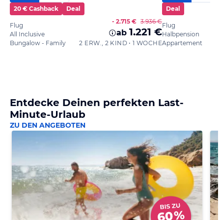
20 € Cashback
Deal
Deal
- 2.715 €
3.936 €
Flug
Flug
1.221 €
ab
All Inclusive
Halbpension
Bungalow - Family
2 ERW., 2 KIND • 1 WOCHE
Appartement
Entdecke Deinen perfekten Last-
Minute-Urlaub
ZU DEN ANGEBOTEN