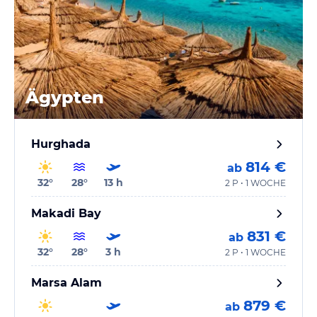
Ägypten
Hurghada
814 €
ab
32
°
28
°
13
h
2 P • 1 WOCHE
Makadi Bay
831 €
ab
32
°
28
°
3
h
2 P • 1 WOCHE
Marsa Alam
879 €
ab