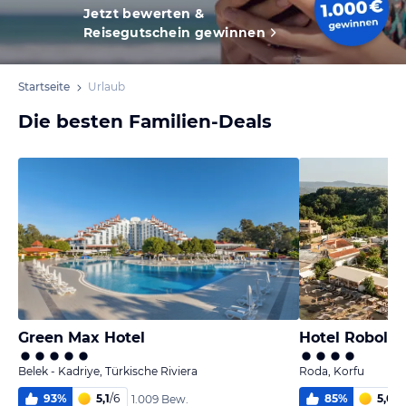
Jetzt bewerten &
Reisegutschein gewinnen
Startseite
Urlaub
Die besten Familien-Deals
Green Max Hotel
Hotel Robolla
Belek - Kadriye, Türkische Riviera
Roda, Korfu
93
%
5,1
/
6
85
%
5,0
/
6
1.009 Bew.