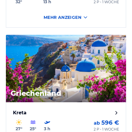
32
°
13
h
2 P • 1 WOCHE
MEHR ANZEIGEN
Griechenland
Kreta
596 €
ab
27
°
25
°
3
h
2 P • 1 WOCHE