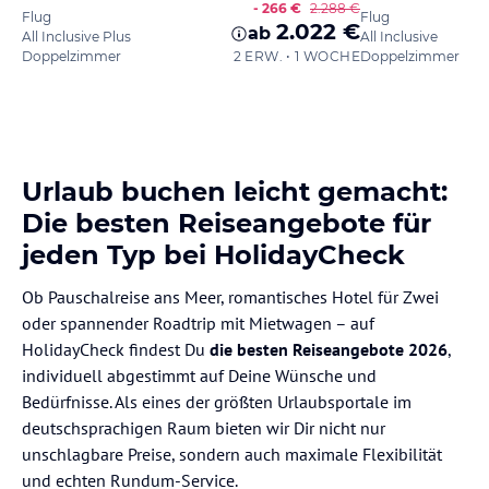
- 266 €
2.288 €
Flug
Flug
2.022 €
ab
All Inclusive Plus
All Inclusive
Doppelzimmer
2 ERW. • 1 WOCHE
Doppelzimmer
Urlaub buchen leicht gemacht:
Die besten Reiseangebote für
jeden Typ bei HolidayCheck
Ob Pauschalreise ans Meer, romantisches Hotel für Zwei
oder spannender Roadtrip mit Mietwagen – auf
HolidayCheck findest Du
die besten Reiseangebote 2026
,
individuell abgestimmt auf Deine Wünsche und
Bedürfnisse. Als eines der größten Urlaubsportale im
deutschsprachigen Raum bieten wir Dir nicht nur
unschlagbare Preise, sondern auch maximale Flexibilität
und echten Rundum-Service.