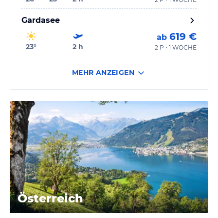
Gardasee
619 €
ab
23
°
2
h
2 P • 1 WOCHE
MEHR ANZEIGEN
Österreich