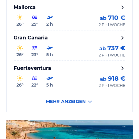
Mallorca
710 €
ab
26
°
25
°
2
h
2 P • 1 WOCHE
Gran Canaria
737 €
ab
26
°
23
°
5
h
2 P • 1 WOCHE
Fuerteventura
918 €
ab
26
°
22
°
5
h
2 P • 1 WOCHE
MEHR ANZEIGEN