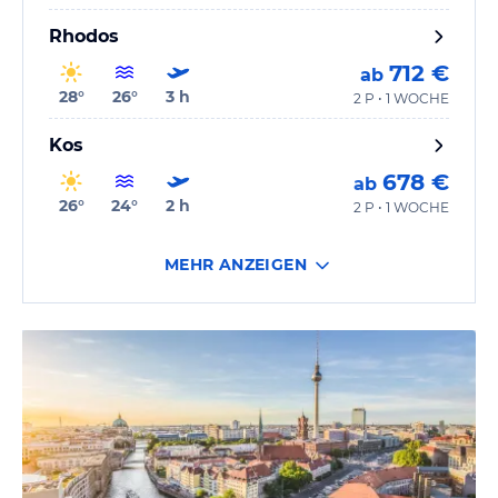
Rhodos
712 €
ab
28
°
26
°
3
h
2 P • 1 WOCHE
Kos
678 €
ab
26
°
24
°
2
h
2 P • 1 WOCHE
MEHR ANZEIGEN