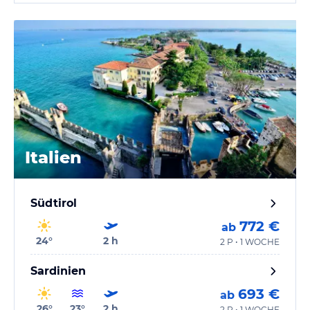
Italien
Südtirol
772 €
ab
24
°
2
h
2 P • 1 WOCHE
Sardinien
693 €
ab
26
°
23
°
2
h
2 P • 1 WOCHE