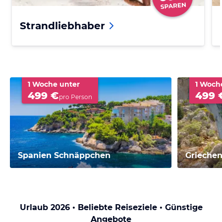
Strandliebhaber
1 Woche unter
1 Woch
499 €
499 
pro Person
Spanien Schnäppchen
Grieche
Urlaub 2026 • Beliebte Reiseziele • Günstige
Angebote