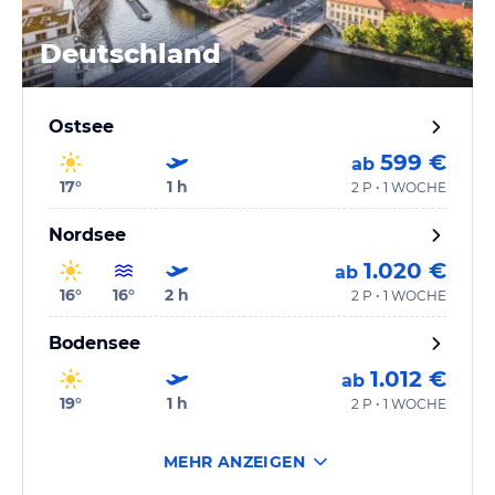
Deutschland
Ostsee
599 €
ab
17
°
1
h
2 P • 1 WOCHE
Nordsee
1.020 €
ab
16
°
16
°
2
h
2 P • 1 WOCHE
Bodensee
1.012 €
ab
19
°
1
h
2 P • 1 WOCHE
MEHR ANZEIGEN