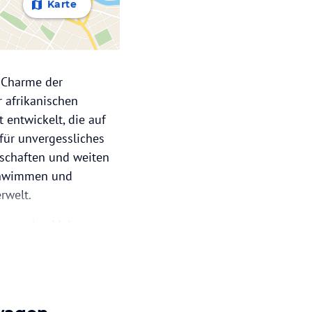
Karte
 Charme der
r afrikanischen
 entwickelt, die auf
 für unvergessliches
dschaften und weiten
Schwimmen und
rwelt.
ssprache: Malagasy,
rschiebung:
 keine Direktflüge,
lich zwei Stunden zur