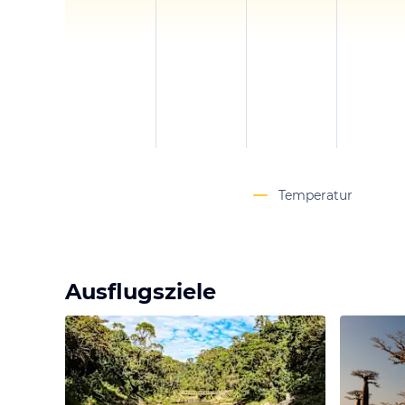
Insel erkunden möchte
Verpflegung vor Ort: 
zahlreiche regionale S
angeboten werden. Emp
amin'anana, Reis mit 
noch auf den Speise
kulinarische Überrasc
Temperatur
Ausflugsziele