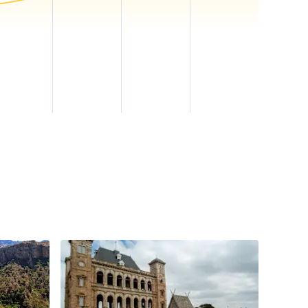
nen.
Landes wider. Es gibt
her Qualität
sch, oder Vary
onialzeit sind heute
 Madagaskar