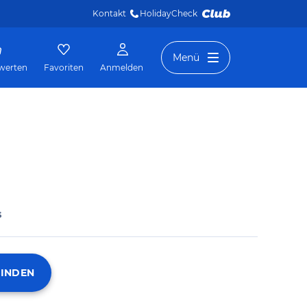
Kontakt
HolidayCheck 
Menü
werten
Favoriten
Anmelden
s