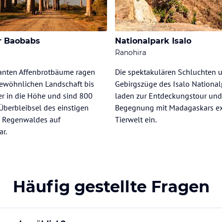
r Baobabs
Nationalpark Isalo
Ranohira
anten Affenbrotbäume ragen
Die spektakulären Schluchten 
gewöhnlichen Landschaft bis
Gebirgszüge des Isalo National
r in die Höhe und sind 800
laden zur Entdeckungstour und
 Überbleibsel des einstigen
Begegnung mit Madagaskars ex
n Regenwaldes auf
Tierwelt ein.
r.
Häufig gestellte Fragen