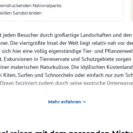
eindruckenden Nationalparks
weißen Sandstränden
t jeden Besucher durch großartige Landschaften und den
. Die viertgrößte Insel der Welt liegt relativ nah vor de
sich hier eine völlig eigenständige Tier- und Pflanzenwelt
st. Exkursionen in Tierreservate und Schutzgebiete sorgen
einer malerischen Naturkulisse. Die idyllischen Küstenlan
um Kiten, Surfen und Schnorcheln oder einfach nur zum 
 Ozean fasziniert zudem durch seine exotische Unterwasse
mationen auf einen Blick: Hauptstadt: Antananarivo Lande
Mehr erfahren
Ariary Umrechnungskurs: 1 Euro circa 4.030 Ariary Zeitve
t +2 Flugdauer: circa 14 Stunden
den dauert der Flug nach Madagaskar. In der Regel gibt es
chenstopp einlegen muss. Da die Zeitverschiebung ledig