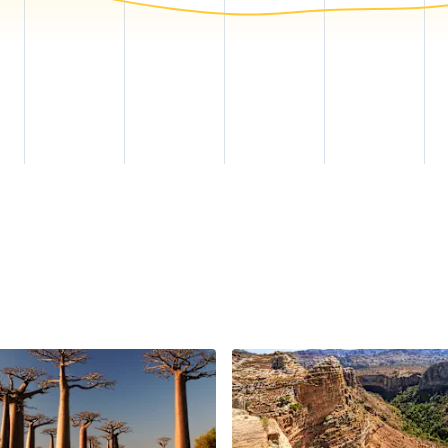
, sollte das für April/Mai oder für September/Oktober pla
Die Küche auf Madagaskar spiegelt die ganze Vielfalt des 
pezialitäten, die in kleinen Restaurants günstig und in ho
fehlenswert ist Ravitoto, in Maniokblättern gegartes Flei
Garnelen und Kräutern. Die Einflüsse der französischen Kol
karten erkennbar und auch verwöhnte Gaumen werden auf
hungen erleben.