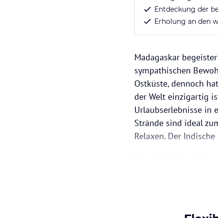
Entdeckung der be
Erholung an den 
Madagaskar begeister
sympathischen Bewohner
Ostküste, dennoch hat 
der Welt einzigartig i
Urlaubserlebnisse in 
Strände sind ideal z
Relaxen. Der Indische
Die wichtigsten Infor
Französisch Währung: 
Mitteleuropäische Zei
Anreise: Etwa 14 Stun
sodass man einen Zwis