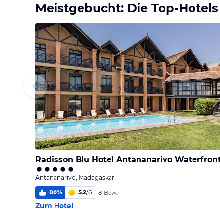
Meistgebucht: Die Top-Hotels
Radisson Blu Hotel Antananarivo Waterfron
Antananarivo, Madagaskar
80
%
5,2
/
6
8 Bew.
Zum Hotel