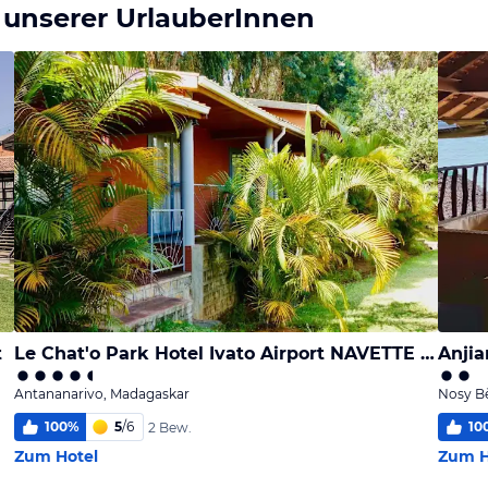
 unserer UrlauberInnen
t
Le Chat'o Park Hotel Ivato Airport NAVETTE GRATUITE H24
Anji
Antananarivo, Madagaskar
Nosy B
100
%
5
/
6
10
2 Bew.
Zum Hotel
Zum H