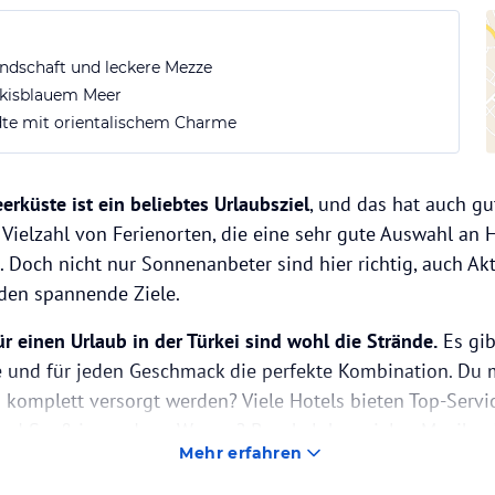
undschaft und leckere Mezze
rkisblauem Meer
ädte mit orientalischem Charme
erküste ist ein beliebtes Urlaubsziel
, und das hat auch gu
 Vielzahl von Ferienorten, die eine sehr gute Auswahl an 
 Doch nicht nur Sonnenanbeter sind hier richtig, auch Ak
nden spannende Ziele.
r einen Urlaub in der Türkei sind wohl die Strände.
Es gib
e und für jeden Geschmack die perfekte Kombination. Du 
komplett versorgt werden? Viele Hotels bieten Top-Servi
und Spaß im und am Wasser? Beachclubs spielen Musik od
Mehr erfahren
bei denen Du Dich allein oder mit Deinen Freunden verg
nur deine Ruhe haben und Dich auf Deinem Strandhandt