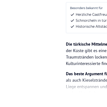
Besonders bekannt für
Herzliche Gastfre
Schnorcheln in tü
Historische Altst
Die türkische Mittelme
der Küste gibt es eine
Traumstränden locken.
Kulturinteressierte fi
Das beste Argument fü
als auch Kieselstränd
Liege entspannen und 
suchst Unterhaltung 
Wassersportarten an, 
möchtest Du einfach 