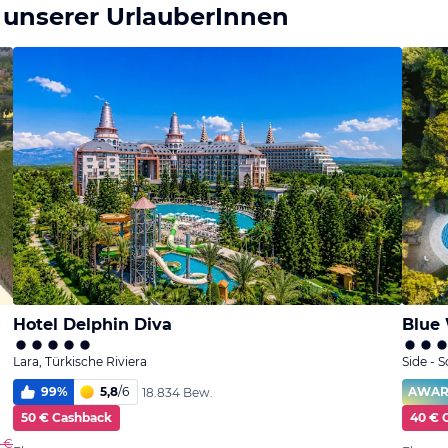
 unserer UrlauberInnen
Hotel Delphin Diva
Blue
Lara, Türkische Riviera
Side - 
99
%
5,8
/
6
AWA
18.834 Bew.
50 € Cashback
40 € 
2 €