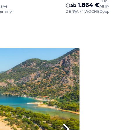
Flug
1.864 €
ab
usive
All Inclusive Plus
zimmer
2 ERW. • 1 WOCHE
Doppelzimmer