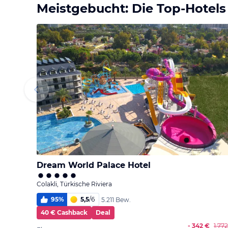
Meistgebucht: Die Top-Hotels
Dream World Palace Hotel
Colakli, Türkische Riviera
95
%
5,5
/
6
5.211 Bew.
40 € Cashback
Deal
- 342 €
1.77