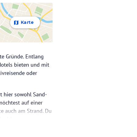
Karte
te Gründe. Entlang
Hotels bieten und mit
tivreisende oder
t hier sowohl Sand-
möchtest auf einer
ce auch am Strand. Du
er bieten
nügen kannst. Oder
uch entspannen? Auch