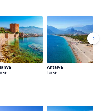
Spuren hinterlassen. In
 es gibt unzählige
lengräber und eines
üge finden. Auf einer
nter Wasser bei einem
bs erleben.
lanya
Antalya
Belek
ürkei
Türkei
Türkei