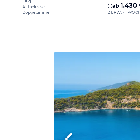
Flug
1.430
ab
All Inclusive
Doppelzimmer
2 ERW. • 1 WOC