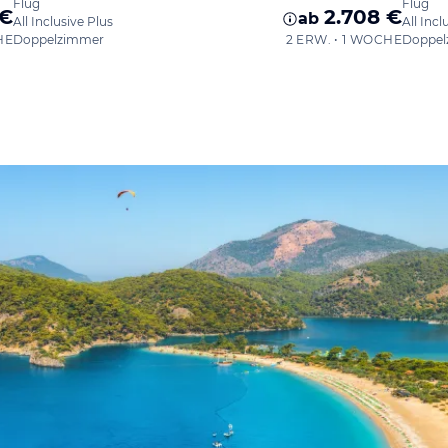
Flug
Flug
 €
2.708 €
ab
All Inclusive Plus
All Incl
HE
Doppelzimmer
2 ERW. • 1 WOCHE
Doppel