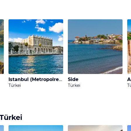
turbelassenen Stränden möglich.
ar in der Antike die Wiege der Kultur
, und dies hat viele 
ädten findest Du viele historische Gebäude und Ruinen und
n zu spannenden Stätten. So kannst Du zum Beispiel Höh
r der Antike besuchen – das Grabmal von Mausolos.
sten einen Aktivurlaub machst
, wirst Du spannende Ausfl
urus, einer Rafting-Tour durch einen engen Canyon oder u
cherlich unvergessliche Tage während Deines Türkeiurlau
Istanbul (Metropolregion)
Side
A
Türkei
Türkei
T
 Türkei