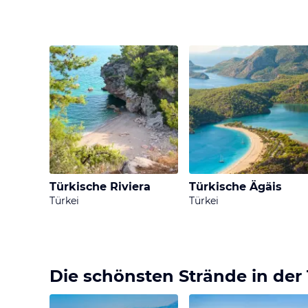
dies ist an vielen na
Die Mittelmeerküste w
den idyllischen Altst
Ausflugsmöglichkeite
der sieben Weltwunde
Auch wenn Du am lieb
Jeep-Safari in den Ta
Tauchgang wirst Du si
Türkische Riviera
Türkische Ägäis
Türkei
Türkei
Die schönsten Strände
in der