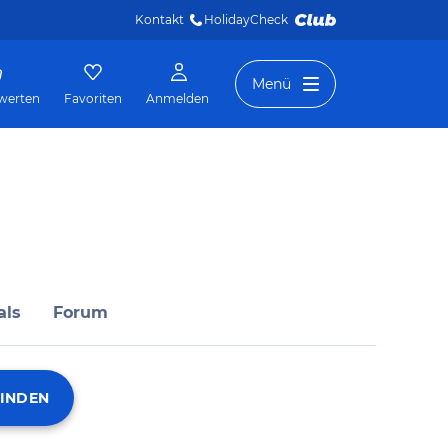
Kontakt
HolidayCheck 
Menü
werten
Favoriten
Anmelden
als
Forum