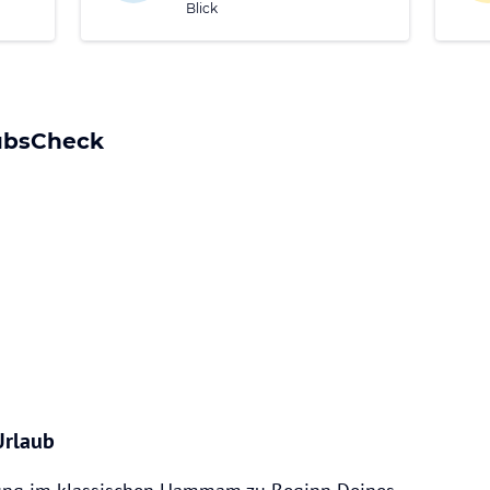
Blick
ubsCheck
Urlaub