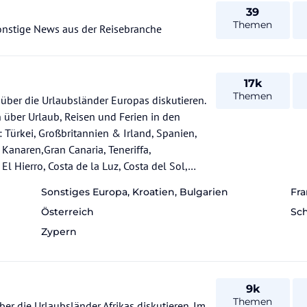
39
Themen
nstige News aus der Reisebranche
17k
Themen
über die Urlaubsländer Europas diskutieren.
über Urlaub, Reisen und Ferien in den
Türkei, Großbritannien & Irland, Spanien,
 Kanaren,Gran Canaria, Teneriffa,
iechenland, Chalkidiki, Griechische Inseln,
Sonstiges Europa, Kroatien, Bulgarien
Fra
al, Schweden, Russland, Italien, Gardasee,
Österreich
Sc
en, Berlin,
, Nordzypern.
Zypern
9k
Themen
er die Urlaubsländer Afrikas diskutieren. Im