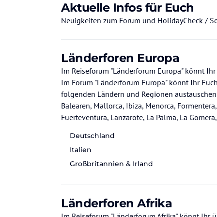
Aktuelle Infos für Euch
Neuigkeiten zum Forum und HolidayCheck / So
Länderforen Europa
Im Reiseforum "Länderforum Europa" könnt Ihr 
Im Forum "Länderforum Europa" könnt Ihr Euch 
folgenden Ländern und Regionen austauschen: 
Balearen, Mallorca, Ibiza, Menorca, Formentera,
Fuerteventura, Lanzarote, La Palma, La Gomera, El Hierro, Costa de la Luz, Costa del Sol,
Andalusien, Barcelona, Städtereisen Spanien, Gr
Deutschland
Kos, Kreta, Rhodos, Kroatien, Bulgarien, Portug
Italien
Südtirol, Rom, Mailand, Venedig, Verona, Deutschland, Hamburg, Münch
Österreich, Städtereisen Wien, Schweiz, Zypern
Großbritannien & Irland
Länderforen Afrika
Im Reiseforum "Länderforum Afrika" könnt Ihr üb