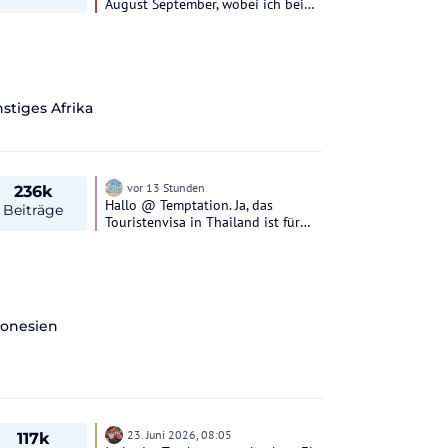
August September, wobei ich bei
Anfang Juni vorsichtig wäre.
stiges Afrika
vor 13 Stunden
236k
Hallo @ Temptation. Ja, das
Beiträge
Touristenvisa in Thailand ist für
Aufenthalte bis zu 60 Tage und
kann vor Ort 30 Tage verlängert
werden. Bis 30 Tage benötigt man,
wie du schon sagtest, nur die
Digital Arrival Card. Wir sind immer
sehr lange (bis 3 Monate) in
donesien
Thailand und mussten daher (zum
zweiten Mal) das Tourist Visa
beantragen. Dein Einkommen
musst du nachweisen, dass du
nachweisen kannst, dass du
genügend Geld für deinen
23. Juni 2026, 08:05
117k
Aufenthalt dort hast . Reist du mit