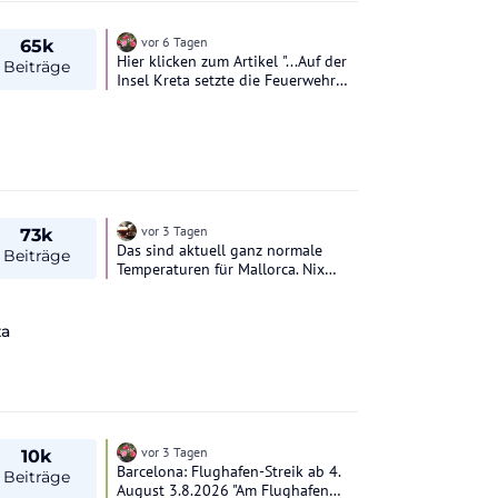
vor 6 Tagen
65k
Hier klicken zum Artikel "...Auf der
Beiträge
Insel Kreta setzte die Feuerwehr
unterdessen ihre Einsätze fort. Die
Lage dort habe sich deutlich
entspannt, berichteten örtliche
Medien. Eine Entwarnung könne
laut Zivilschutz jedoch weiterhin
nicht gegeben werden, da
auffrischender Wind die Brände
jederzeit wieder anfachen
vor 3 Tagen
73k
könnte...."
Das sind aktuell ganz normale
Beiträge
Temperaturen für Mallorca. Nix
besonderes. Zudem die teuerste
Zeit. Wer kann weicht aus. Ein
Zimmer mit AC ist allerdings
za
angesagt
vor 3 Tagen
10k
Barcelona: Flughafen-Streik ab 4.
Beiträge
August 3.8.2026 "Am Flughafen