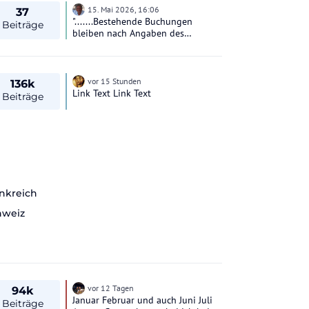
15. Mai 2026, 16:06
37
".......Bestehende Buchungen
Beiträge
bleiben nach Angaben des
Unternehmens gültig. Kundinnen
und Kunden könnten ihre Reisen
weiterhin ändern oder stornieren.
Zudem bleibe der Zugang zum
vor 15 Stunden
136k
"Meine Reisen"-Bereich zunächst
Link Text Link Text
Beiträge
erhalten. Erst nach Abschluss aller
Reisen werde der Zugriff auf
Konten, Buchungshistorien sowie
auf Website und App beendet.
nkreich
hweiz
vor 12 Tagen
94k
Januar Februar und auch Juni Juli
Beiträge