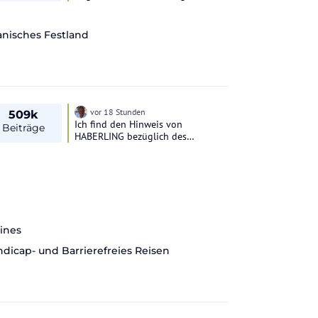
Barcelona-El Prat steht ein
unbefristeter Streik des
Bodenpersonals bevor. ...." '*Länge
nisches Festland
des Streiks und Auswirkungen
bislang unklar
vor 18 Stunden
509k
Ich find den Hinweis von
Beiträge
HABERLING bezüglich des
Fotogafie-Verbotes im
Sicherheitsbereich sehr
wichtig..Weil dies überall und auf
jedem Flughafen gilt. Bitte
beachtet dies..Die diskutierten
Bilder wurden
herausgenommen..Gut, dann sind
lines
wir hier auch am Ende angelangt
..Danke für die
dicap- und Barrierefreies Reisen
Beiträge...Schliessen wir ab