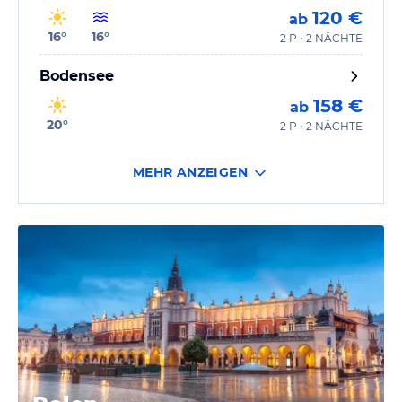
120 €
ab
16
°
16
°
2 P • 2 NÄCHTE
Bodensee
158 €
ab
20
°
2 P • 2 NÄCHTE
MEHR ANZEIGEN