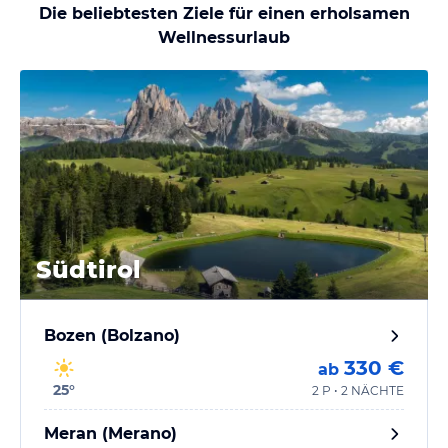
Die beliebtesten Ziele für einen erholsamen
Wellnessurlaub
Südtirol
Bozen (Bolzano)
330 €
ab
25
°
2 P • 2 NÄCHTE
Meran (Merano)