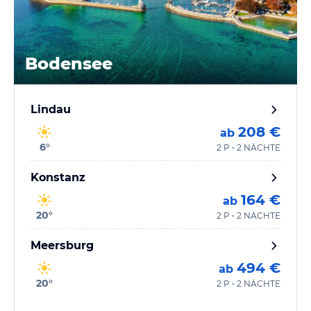
Bodensee
Lindau
208 €
ab
6
°
2 P • 2 NÄCHTE
Konstanz
164 €
ab
20
°
2 P • 2 NÄCHTE
Meersburg
494 €
ab
20
°
2 P • 2 NÄCHTE