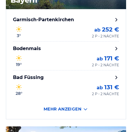
Bayern
Garmisch-Partenkirchen
252 €
ab
3
°
2 P • 2 NÄCHTE
Bodenmais
171 €
ab
19
°
2 P • 2 NÄCHTE
Bad Füssing
131 €
ab
28
°
2 P • 2 NÄCHTE
MEHR ANZEIGEN