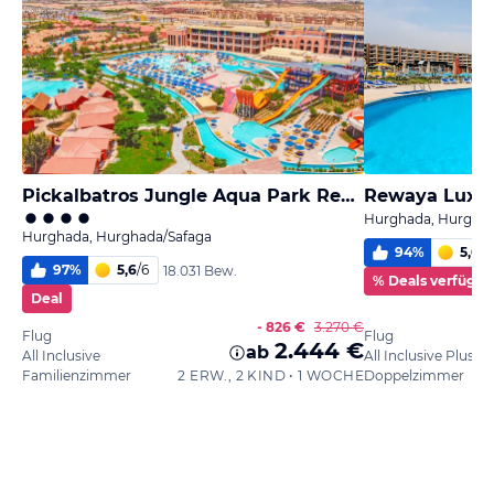
Pickalbatros Jungle Aqua Park Resort - Neverland Hurghada
Rewaya Luxur
Hurghada, Hurghad
Hurghada, Hurghada/Safaga
94
%
5,6
/
6
97
%
5,6
/
6
18.031 Bew.
% Deals verfügba
Deal
- 826 €
3.270 €
Flug
Flug
2.444 €
ab
All Inclusive
All Inclusive Plus
Familienzimmer
2 ERW., 2 KIND • 1 WOCHE
Doppelzimmer