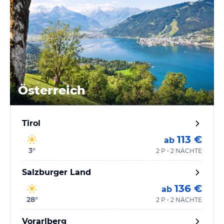
Österreich
Tirol
113 €
ab
3
°
2 P • 2 NÄCHTE
Salzburger Land
136 €
ab
28
°
2 P • 2 NÄCHTE
Vorarlberg