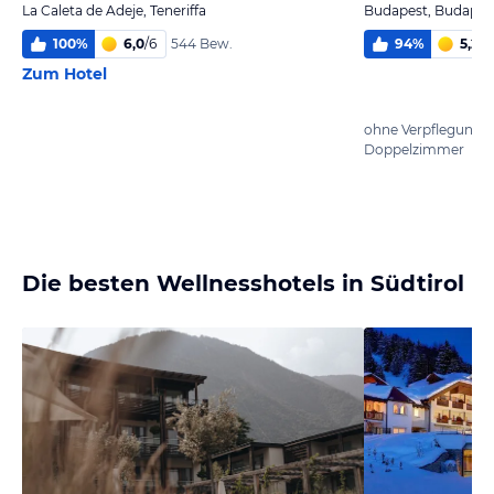
La Caleta de Adeje, Teneriffa
Budapest, Budapest
100
%
6,0
/
6
94
%
5,2
/
6
544 Bew.
Zum Hotel
ohne Verpflegung
Doppelzimmer
Die besten Wellnesshotels in Südtirol