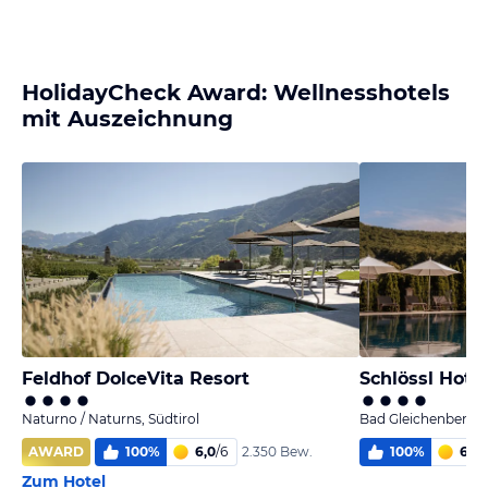
HolidayCheck Award: Wellnesshotels
mit Auszeichnung
Feldhof DolceVita Resort
Schlössl Hotel
Naturno / Naturns, Südtirol
Bad Gleichenberg, 
AWARD
100
%
6,0
/
6
100
%
6,0
/
2.350 Bew.
Zum Hotel