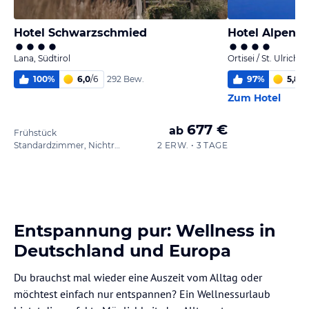
Hotel Schwarzschmied
Hotel Alpenh
Lana, Südtirol
Ortisei / St. Ulrich 
100
%
6,0
/
6
97
%
5,8
/
6
292 Bew.
Zum Hotel
677 €
ab
Frühstück
Standardzimmer, Nichtraucher (B)
2 ERW. • 3 TAGE
Entspannung pur: Wellness in
Deutschland und Europa
Du brauchst mal wieder eine Auszeit vom Alltag oder
möchtest einfach nur entspannen? Ein Wellnessurlaub