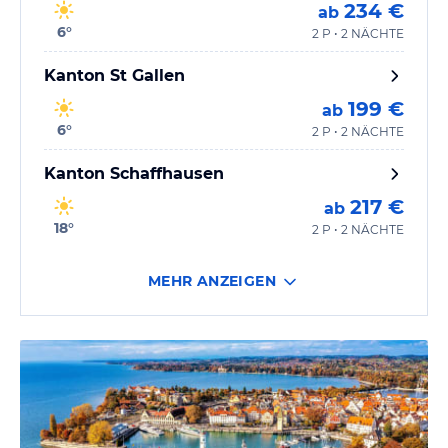
234 €
ab
6
°
2 P • 2 NÄCHTE
Kanton St Gallen
199 €
ab
6
°
2 P • 2 NÄCHTE
Kanton Schaffhausen
217 €
ab
18
°
2 P • 2 NÄCHTE
MEHR ANZEIGEN