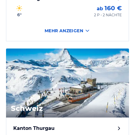
160 €
ab
6
°
2 P • 2 NÄCHTE
MEHR ANZEIGEN
Schweiz
Kanton Thurgau