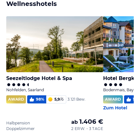
Wellnesshotels
Seezeitlodge Hotel & Spa
Hotel Bergkn
Nohfelden, Saarland
Bodenmais, Bayern
AWARD
98
%
5,9
/
6
AWARD
100
3.121 Bew.
Zum Hotel
1.406 €
ab
Halbpension
Doppelzimmer
2 ERW. • 3 TAGE