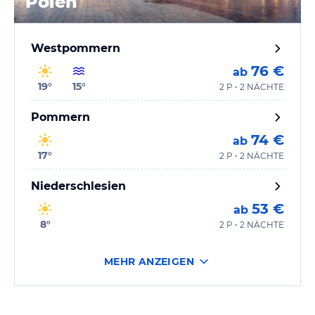
Polen
Westpommern
76 €
ab
19
°
15
°
2 P • 2 NÄCHTE
Pommern
74 €
ab
17
°
2 P • 2 NÄCHTE
Niederschlesien
53 €
ab
8
°
2 P • 2 NÄCHTE
MEHR ANZEIGEN