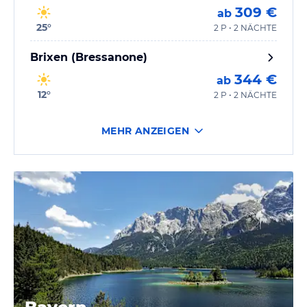
309 €
ab
25
°
2 P • 2 NÄCHTE
Brixen (Bressanone)
344 €
ab
12
°
2 P • 2 NÄCHTE
MEHR ANZEIGEN