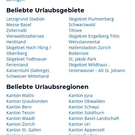
Beliebte Urlaubsgebiete
Letzigrund Stadion
Skigebiet Flumserberg
Messe Basel
Schwarzwald
Zollernalb
Titisee
Vierwaldstättersee
Skigebiet Engelberg Titlis
Heidiland
Weisstannental
Skigebiet Hoch-Ybrig /
Hallenstadion Zürich
Oberiberg
Bodensee
Skigebiet Todtnauer
St. Jakob-Park
Ferienland
Skigebiet Wildhaus -
Kaiserstuhl (Gebirge)
Unterwasser - Alt St. Johann
Schweizer Mittelland
Beliebte Urlaubsregionen
Kanton Wallis
Kanton Jura
Kanton Graubünden
Kanton Obwalden
Kanton Bern
Kanton Schwyz
Kanton Tessin
Kanton Solothurn
Kanton Waadt
Kanton Basel-Landschaft
Kanton Zürich
Kanton Uri
Kanton St. Gallen
Kanton Appenzell