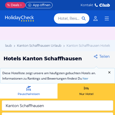
%
Deals
App öffnen
Kontakt
Hotel, Reiseziel
 Urlaub
Kanton Schaffhausen Urlaub
Kanton Schaffhausen Hotels
Teilen
Hotels Kanton Schaffhausen
Diese Hotelliste zeigt unsere am häufigsten gebuchten Hotels an.
Informationen zu Rankings und Bewertungen findest Du
hier
Pauschalreisen
Nur Hotel
Kanton Schaffhausen