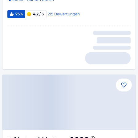
215
Bewertungen
75%
4,2
/ 6