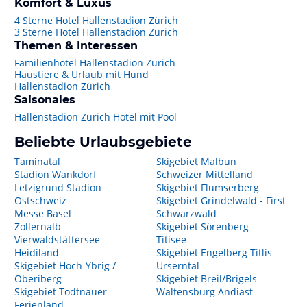
Komfort & Luxus
4 Sterne Hotel Hallenstadion Zürich
3 Sterne Hotel Hallenstadion Zürich
Themen & Interessen
Familienhotel Hallenstadion Zürich
Haustiere & Urlaub mit Hund
Hallenstadion Zürich
Saisonales
Hallenstadion Zürich Hotel mit Pool
Beliebte Urlaubsgebiete
Taminatal
Skigebiet Malbun
Stadion Wankdorf
Schweizer Mittelland
Letzigrund Stadion
Skigebiet Flumserberg
Ostschweiz
Skigebiet Grindelwald - First
Messe Basel
Schwarzwald
Zollernalb
Skigebiet Sörenberg
Vierwaldstättersee
Titisee
Heidiland
Skigebiet Engelberg Titlis
Skigebiet Hoch-Ybrig /
Urserntal
Oberiberg
Skigebiet Breil/Brigels
Skigebiet Todtnauer
Waltensburg Andiast
Ferienland