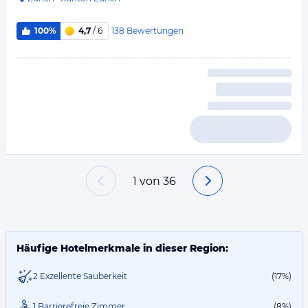
138
Bewertungen
100%
4,7
/ 6
1
von
36
Häufige Hotelmerkmale in dieser Region:
2 Exzellente Sauberkeit
(17%)
1 Barrierefreie Zimmer
(8%)