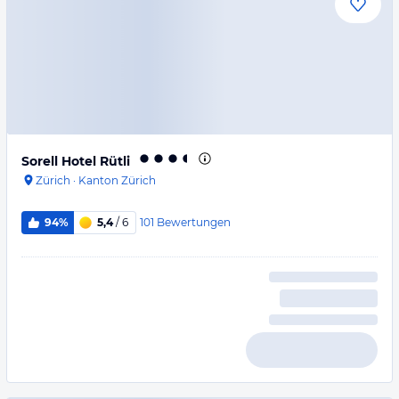
Sorell Hotel Rütli
Zürich
·
Kanton Zürich
101
Bewertungen
94%
5,4
/ 6