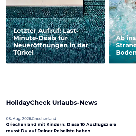
Letzter Aufruf: Last-
Minute-Deals für
Ab in
Neueröffnungen in der
Stran
Türkei
Bode
HolidayCheck Urlaubs-News
08. Aug. 2026
.
Griechenland
Griechenland mit Kindern: Diese 10 Ausflugsziele
musst Du auf Deiner Reiseliste haben