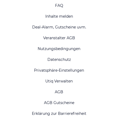
Top National
FAQ
Ostsee Urlaub
Nordsee Urlaub
Inhalte melden
Urlaub Bodensee
Hotel Berlin
Deal-Alarm, Gutscheine uvm.
Hotel Dresden
Hotel Düsseldorf
Veranstalter AGB
Hotel Frankfurt
Hotel Hamburg
Nutzungsbedingungen
Hotel Hannover
Harz Urlaub
Hotel Hotel Köln
Hotel Leipzig
Datenschutz
Hotel Nürnberg
Schwarzwald Urlaub
Privatsphäre-Einstellungen
Hotel Stuttgart
Hotel Münster
Utiq Verwalten
Hotel München
AGB
AGB Gutscheine
Erklärung zur Barrierefreiheit