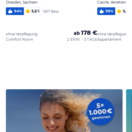
Dresden, Sachsen
Caorle, Venetien
94
%
5,2
/
6
99
%
5,3
/
6
607 Bew.
178 €
ab
ohne Verpflegung
ohne Verpflegung
Comfort Room
2 ERW. • 3 TAGE
Appartement