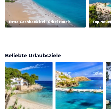
Extra-Cashback bei Türkei-Hotels
Top Neue
Beliebte Urlaubsziele