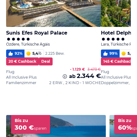
Sunis Efes Royal Palace
Hotel Delphin
Özdere, Türkische Ägäis
Lara, Türkische Rivi
92
%
5,4
/
6
99
%
5,8
/
6
2.225 Bew.
20 € Cashback
Deal
145 € Cashback
- 1.129 €
3.473 €
Flug
Flug
2.344 €
ab
All Inclusive Plus
All Inclusive Plus
Familienzimmer
2 ERW., 2 KIND • 1 WOCHE
Bis zu
Bis zu
300 €
60%
sparen
sp