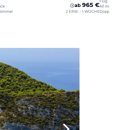
Flug
965 €
ab
ück
All Inclusive
zimmer
2 ERW. • 1 WOCHE
Doppelzimmer