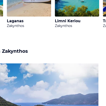
ie Dir nicht schöner ausmalen könntest. Erreichbar ist die
n viele Badegäste in Kauf, um einmal im Leben dort gew
Laganas
Limni Keriou
T
Zakynthos
Zakynthos
Z
h Zakynthos