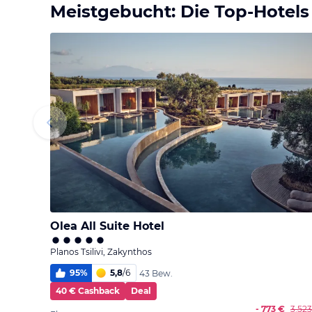
Meistgebucht: Die Top-Hotels
Olea All Suite Hotel
Planos Tsilivi, Zakynthos
95
%
5,8
/
6
43 Bew.
40 € Cashback
Deal
- 773 €
3.52