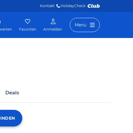
Kontakt
HolidayCheck 
Menü
werten
Favoriten
Anmelden
Deals