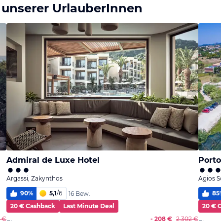
 unserer UrlauberInnen
Admiral de Luxe Hotel
Port
Argassi, Zakynthos
Agios S
90
%
5,1
/
6
85
16 Bew.
20 € Cashback
Last Minute Deal
20 € 
3 €
- 208 €
2.302 €