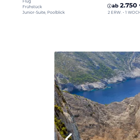
Flug
2.750
ab
Frühstück
Junior-Suite, Poolblick
2 ERW. • 1 WOC