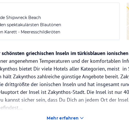
de Shipwreck Beach
 den spektakulärsten Blautönen
n Karett - Meeresschildkröten
r schönsten griechischen Inseln im türkisblauen ionische
einer angenehmen Temperaturen und der komfortablen Infr
akynthos bietet Dir viele Hotels aller Kategorien, meist in
 hält Zakynthos zahlreiche günstige Angebote bereit. Zak
ie drittgrößte der ionischen Inseln und hat insgesamt ru
auptort der Insel ist Zakynthos-Stadt. Die Insel ist nur 4
Du kannst sicher sein, dass Du Dich an jedem Ort der Inse
befindest…
Mehr erfahren
s touristische Zentrum und gleichzeitig der wichtigste Ha
hrhunderte unter venezianischer Herrschaft. Das zeigt sic