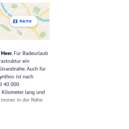
Karte
n Meer.
Für Badeurlaub
astruktur ein
 Strandnähe. Auch für
ynthos ist nach
nd 40 000
0 Kilometer lang und
l immer in der Nähe
fen der Insel.
Die Insel
h besonders in der