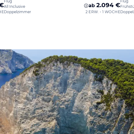
Flug
Flug
 €
2.094 €
ab
All Inclusive
Frühst
HE
Doppelzimmer
2 ERW. • 1 WOCHE
Doppel