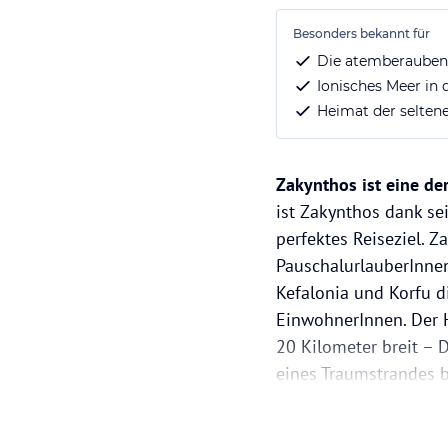
Besonders bekannt für
Die atemberauben
Ionisches Meer in
Heimat der seltene
Zakynthos ist eine de
ist Zakynthos dank s
perfektes Reiseziel. Z
PauschalurlauberInnen
Kefalonia und Korfu d
EinwohnerInnen. Der H
20 Kilometer breit – 
eines Traumstrandes 
Zakynthos-Stadt ist da
stand über mehrere Ja