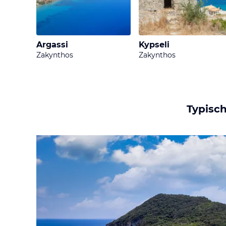
Filmkulisse, wie Du s
Boot – aber das nehme
Argassi
Kypseli
Zakynthos
Zakynthos
Typisc