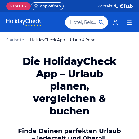
%
Deals
App öffnen
Kontakt
Hotel, Reiseziel
Startseite
HolidayCheck App - Urlaub & Reisen
Die HolidayCheck
App – Urlaub
planen,
vergleichen &
buchen
Finde Deinen perfekten Urlaub
– jederzeit und überall.