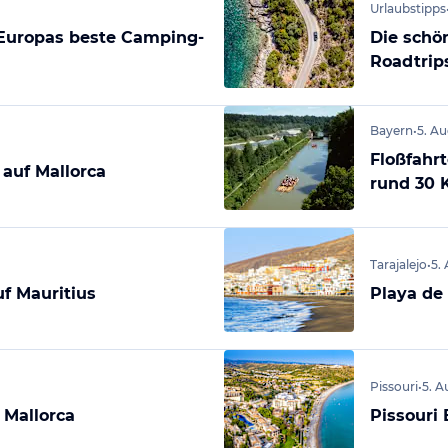
Urlaubstipps
Europas beste Camping-
Die schö
Roadtrip
Bayern
•
5. A
Floßfahrt
auf Mallorca
rund 30 
Tarajalejo
•
5.
f Mauritius
Playa de 
Pissouri
•
5. A
 Mallorca
Pissouri