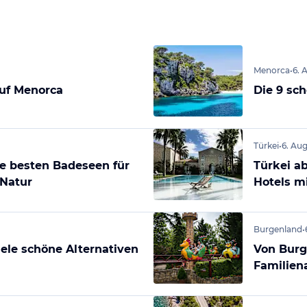
Menorca
•
6. 
auf Menorca
Die 9 sc
Türkei
•
6. Au
e besten Badeseen für
Türkei ab
 Natur
Hotels m
Burgenland
•
le schöne Alternativen
Von Burg
Familien