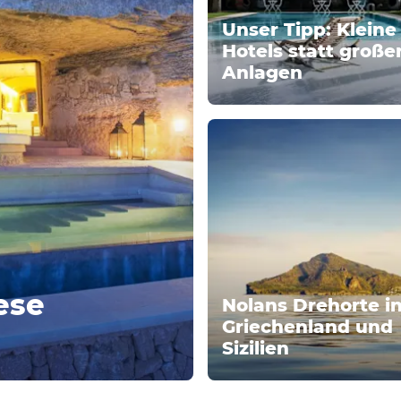
Unser Tipp: Kleine
Hotels statt große
Anlagen
ese
Nolans Drehorte i
Griechenland und
Sizilien