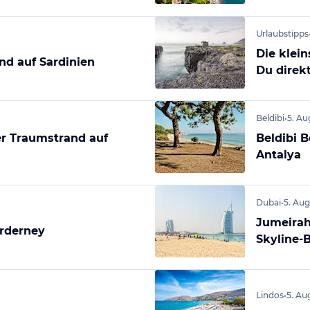
Urlaubstipps
Die klein
and auf Sardinien
Du direk
Beldibi
•
5. Au
r Traumstrand auf
Beldibi B
Antalya
Dubai
•
5. Au
Jumeirah
orderney
Skyline-B
Lindos
•
5. Au