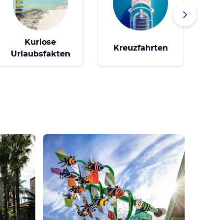
Kuriose
Kreuzfahrten
Urlaubsfakten
H