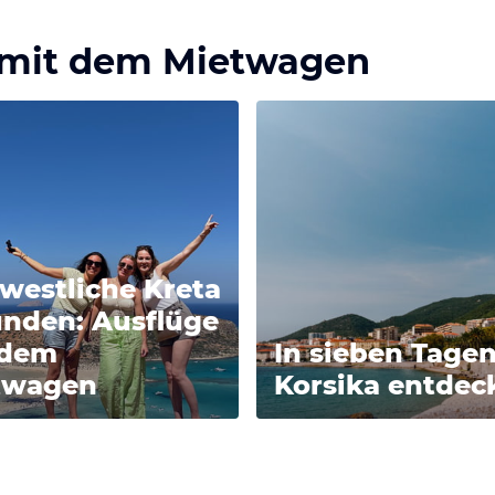
n mit dem Mietwagen
westliche Kreta
unden: Ausflüge
 dem
In sieben Tage
twagen
Korsika entdec