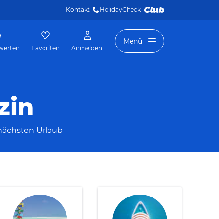
Kontakt
HolidayCheck 
Menü
werten
Favoriten
Anmelden
zin
n nächsten Urlaub