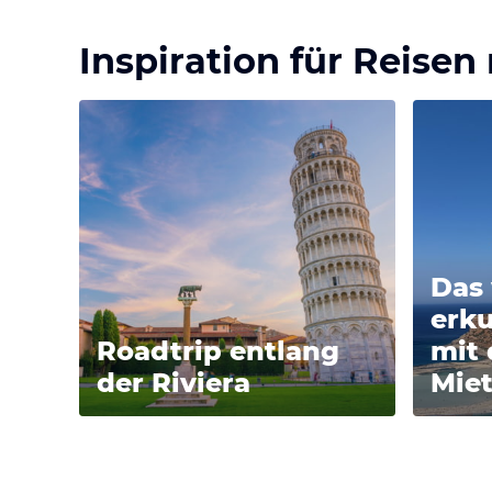
Inspiration für Reise
Das 
erk
Roadtrip entlang
mit
der Riviera
Mie