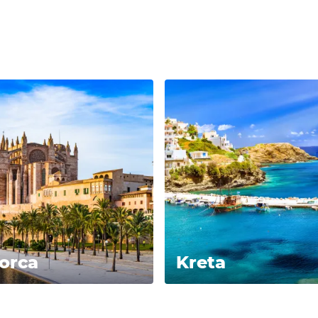
orca
Kreta