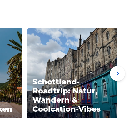
Schottland-
Di
Roadtrip: Natur,
Aus
n
Wandern &
Um
ken
Coolcation-Vibes
Al