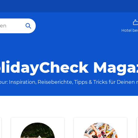
Hotel be
lidayCheck Maga
ur: Inspiration, Reiseberichte, Tipps & Tricks für Deine