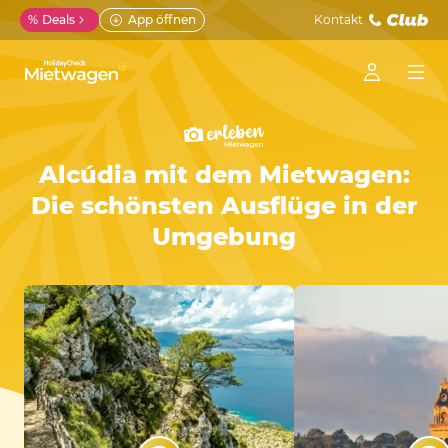
%
Deals
App öffnen
Kontakt
Alcúdia mit dem Mietwagen:
Die schönsten Ausflüge in der
Umgebung