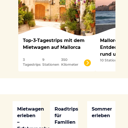
Top-3-Tagestrips mit dem
Mallorca Ro
Mietwagen auf Mallorca
Entdecke di
rund um die
3
9
350
10 Stationen
370
Tagestrips
Stationen
Kilometer
Mietwagen
Roadtrips
Sommer
erleben
für
erleben
–
Familien