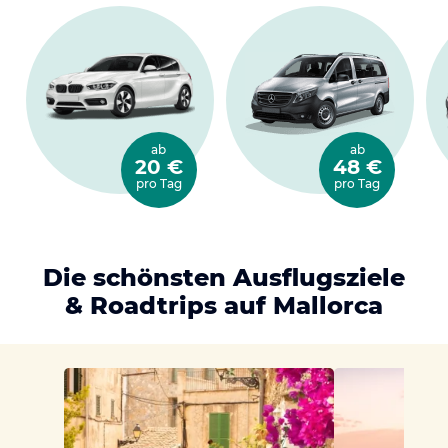
ab
ab
20 €
48 €
pro Tag
pro Tag
Die schönsten Ausflugsziele
& Roadtrips auf Mallorca