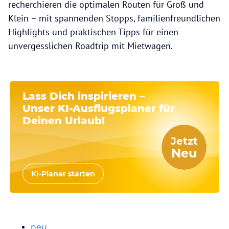
recherchieren die optimalen Routen für Groß und
Klein – mit spannenden Stopps, familienfreundlichen
Highlights und praktischen Tipps für einen
unvergesslichen Roadtrip mit Mietwagen.
Lass Dich inspirieren –
Unser
KI-Ausflugsplaner
für
Deinen Urlaub!
Jetzt
Neu
KI-Planer starten
neu