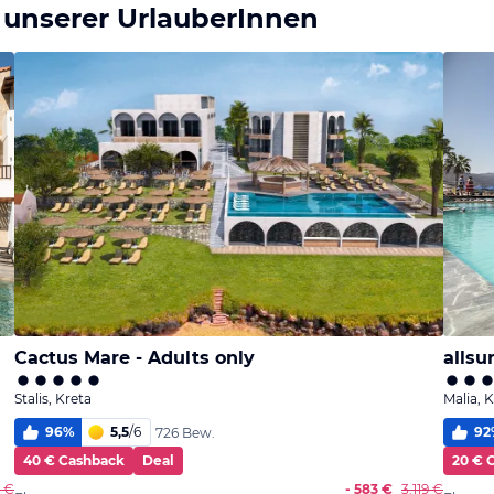
 unserer UrlauberInnen
Cactus Mare - Adults only
allsu
Stalis, Kreta
Malia, 
96
%
5,5
/
6
92
726 Bew.
40 € Cashback
Deal
20 € 
1 €
- 583 €
3.119 €