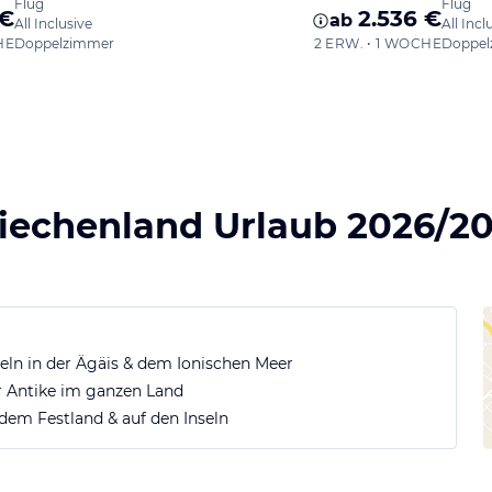
Flug
Flug
 €
2.536 €
ab
All Inclusive
All Incl
HE
Doppelzimmer
2 ERW. • 1 WOCHE
Doppel
iechenland Urlaub 2026/2
ln in der Ägäis & dem Ionischen Meer
 Antike im ganzen Land
dem Festland & auf den Inseln