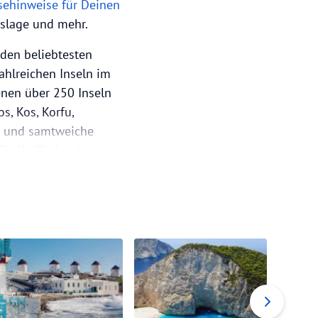
sehinweise für Deinen
tslage und mehr.
 den beliebtesten
ahlreichen Inseln im
enen über 250 Inseln
s, Kos, Korfu,
tt und samtweiche
alkidiki ist der
dt Thessaloniki ein
che
an ihrer Größe: Kreta
dstränden im
und Korsika die
 Sonne satt, aber
gebot sind