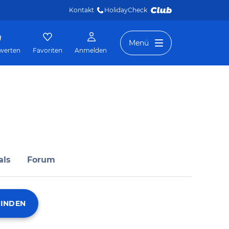
Kontakt
HolidayCheck 
Menü
werten
Favoriten
Anmelden
als
Forum