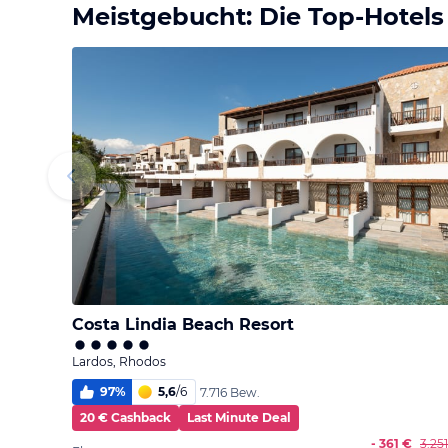
Meistgebucht: Die Top-Hotels
Costa Lindia Beach Resort
Lardos, Rhodos
97
%
5,6
/
6
7.716 Bew.
20 € Cashback
Last Minute Deal
- 361 €
3.25