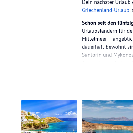
Dein nächster Urlaub 
Griechenland-Urlaub
,
Schon seit den fünfzi
Urlaubsländern für de
Mittelmeer – angeblic
dauerhaft bewohnt sin
Santorin und Mykonos.
Traumstrände bekannt:
perfekte Ort für Paus
lebendiges Ausflugszie
Kreta gilt als die beli
StrandurlauberInnen d
ist mit über 600.000
Küstenverlauf die größ
fünftgrößte Insel im 
auch eine abwechslung