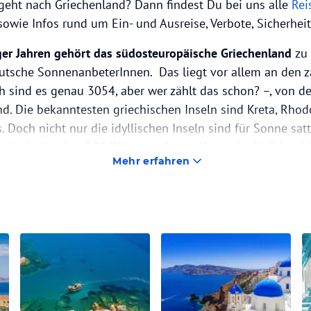
geht nach Griechenland? Dann findest Du bei uns alle
Rei
 sowie Infos rund um Ein- und Ausreise, Verbote, Sicherhei
ger Jahren gehört das südosteuropäische Griechenland
zu
utsche SonnenanbeterInnen. Das liegt vor allem an den z
h sind es genau 3054, aber wer zählt das schon? –, von d
d. Die bekanntesten griechischen Inseln sind Kreta, Rhodo
 Doch nicht nur die idyllischen Inseln sind für Sonne sa
 Auch die über 500 Kilometer lange Küste der Halbinsel Ch
Mehr erfahren
chal- und Individualreisende. Zudem liegt mit der Hafensta
l in Reichweite der Halbinsel.
ebteste griechische Insel.
Die Insel ist auch für viele deuts
as Topziel Nummer eins. Vordergründig liegt das schlicht 
 EinwohnerInnen und über 1000 Kilometer herrlichen San
te griechische Insel und nach Sizilien, Sardinien, Zypern 
gesamten Mittelmeerraum überhaupt. Fantastische Strände,
sreiche Landschaft sowie ein vielfältiges kulturelles An