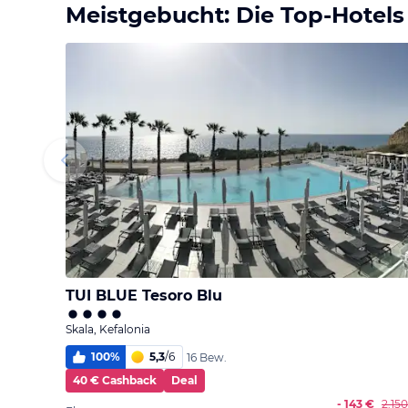
Meistgebucht: Die Top-Hotels
TUI BLUE Tesoro Blu
Skala, Kefalonia
100
%
5,3
/
6
16 Bew.
40 € Cashback
Deal
- 143 €
2.15