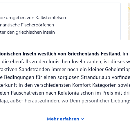
de umgeben von Kalksteinfelsen
mantische Fischerdörfchen
er den griechischen Inseln
 ionischen Inseln westlich von Griechenlands Festland.
Im 
 die ebenfalls zu den Ionischen Inseln zählen, ist dieses 
traktiven Sandstränden immer noch ein kleiner Geheimtip
e Bedingungen für einen sorglosen Strandurlaub vorfinde
erkunft in den verschiedensten Komfort-Kategorien sowie
elen Pauschalreisen nach Kefalonia schon im Preis mit dr
ja, außer herauszufinden, wo Dein persönlicher Lieblings
Mehr erfahren
 Kilometer lang und 30 Kilometer breit, es leben um die 
l.
Zu den Besonderheiten des hübschen griechischen Eila