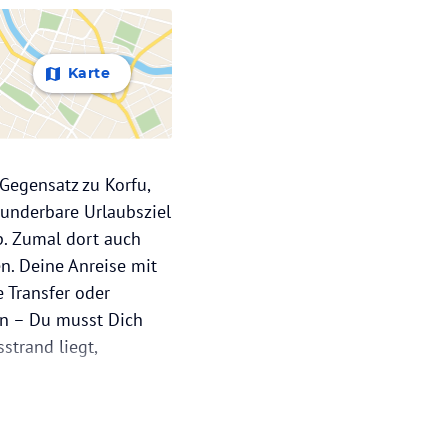
Karte
Gegensatz zu Korfu,
wunderbare Urlaubsziel
p. Zumal dort auch
n. Deine Anreise mit
 Transfer oder
in – Du musst Dich
strand liegt,
40 000 Menschen
nds gehören die