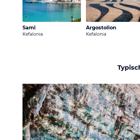
Entfernung ist das all
Sami
Argostolion
Kefalonia
Kefalonia
Typisc