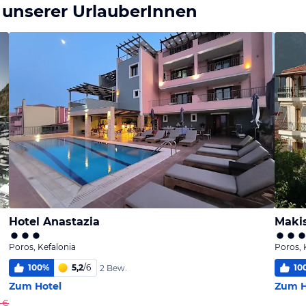
 unserer UrlauberInnen
Hotel Anastazia
Maki
Poros, Kefalonia
Poros, 
100
%
5,2
/
6
10
2 Bew.
Zum Hotel
Zum H
0 €