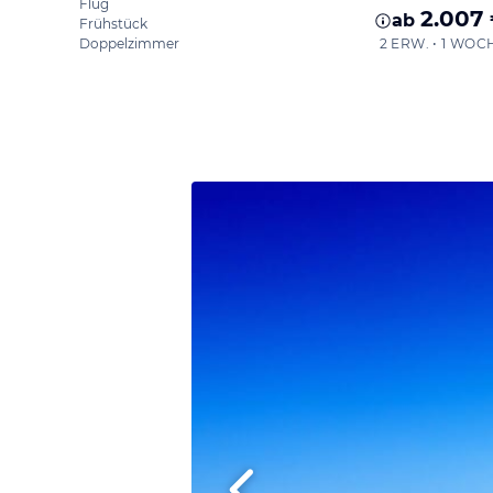
Flug
2.007
ab
Frühstück
Doppelzimmer
2 ERW. • 1 WOC