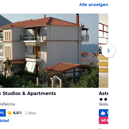
Alle anzeigen
s Studios & Apartments
Asteris Hote
Kefalonia
Skala, Kefalonia
0
%
6,0
/
6
100
%
5,
2 Bew.
otel
40 € Cashback