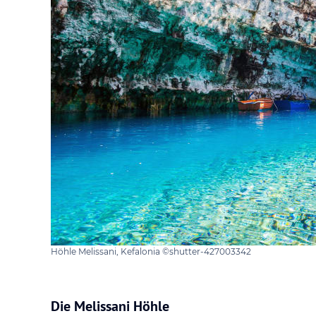
Höhle Melissani, Kefalonia ©shutter-427003342
Die Melissani Höhle