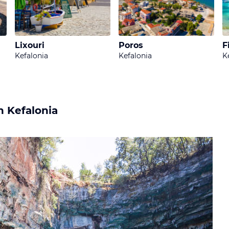
jährlich ein anrührendes Schauspiel.
Lixouri
Poros
F
Kefalonia
Kefalonia
K
h Kefalonia