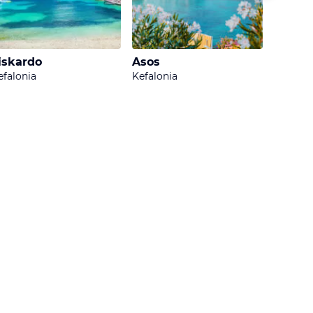
iskardo
Asos
Skala
efalonia
Kefalonia
Kefalon