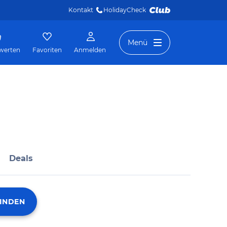
Kontakt
HolidayCheck 
Menü
werten
Favoriten
Anmelden
Deals