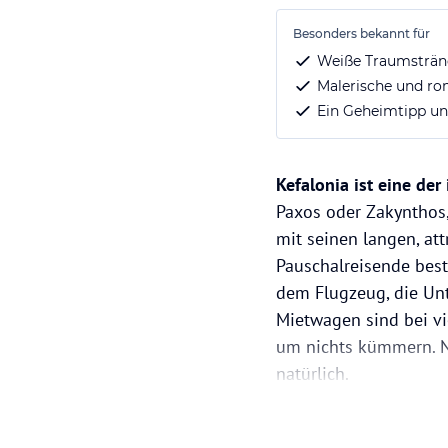
Besonders bekannt für
Weiße Traumsträn
Malerische und ro
Ein Geheimtipp unt
Kefalonia ist eine der
Paxos oder Zakynthos,
mit seinen langen, at
Pauschalreisende best
dem Flugzeug, die Unt
Mietwagen sind bei vi
um nichts kümmern. Na
natürlich.
Kefalonia ist rund 48
dauerhaft auf der Inse