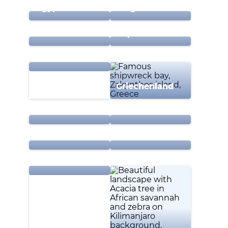
Ägypten
Bulgarien
Dominikanische
Deutschland
Republik
Frankreich
Griechenland
Großbritannien
Indonesien
Irland
Italien
Kapverdische
Inseln