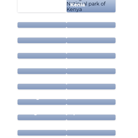
Kenia
Kroatien
Malediven
Malta
Marokko
Mauritius
Mexiko
Niederlande
Oman
Österreich
Polen
Portugal
Schweiz
Senegal
Spanien
Sri Lanka
Tansania