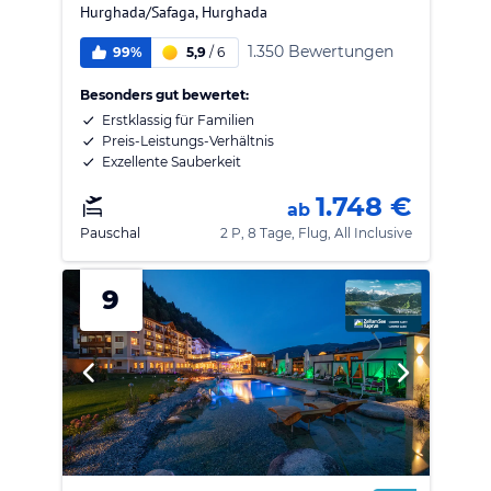
Hurghada/Safaga
,
Hurghada
1.350 Bewertungen
99%
5,9
/
6
Besonders gut bewertet:
Erstklassig für Familien
Preis-Leistungs-Verhältnis
Exzellente Sauberkeit
1.748 €
ab
Pauschal
2 P, 8 Tage, Flug, All Inclusive
9