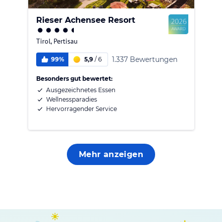
Rieser Achensee Resort
Tirol
,
Pertisau
1.337 Bewertungen
99%
5,9
/
6
Besonders gut bewertet:
Ausgezeichnetes Essen
Wellnessparadies
Hervorragender Service
Mehr anzeigen