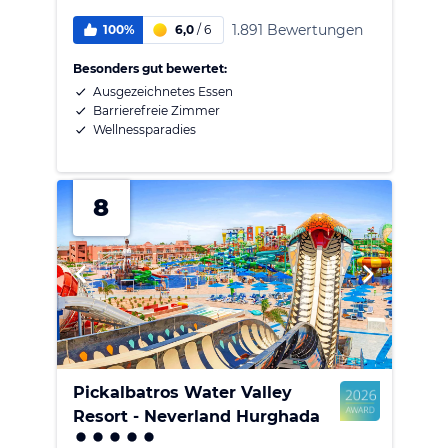
1.891 Bewertungen
100%
6,0
/
6
Besonders gut bewertet:
Ausgezeichnetes Essen
Barrierefreie Zimmer
Wellnessparadies
8
Pickalbatros Water Valley
Resort - Neverland Hurghada