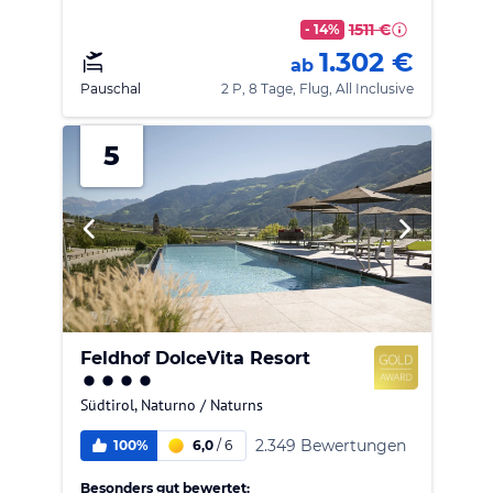
1511 €
- 14%
1.302 €
ab
Pauschal
2 P, 8 Tage, Flug, All Inclusive
5
Feldhof DolceVita Resort
Südtirol
,
Naturno / Naturns
2.349 Bewertungen
100%
6,0
/
6
Besonders gut bewertet: