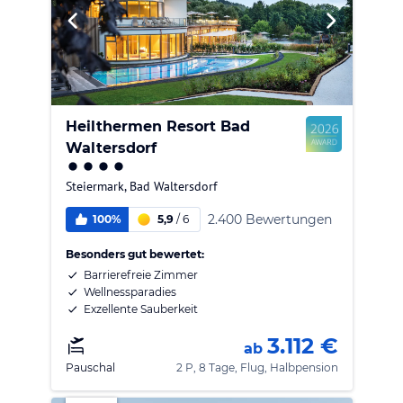
Heilthermen Resort Bad
Waltersdorf
Steiermark
,
Bad Waltersdorf
2.400 Bewertungen
100%
5,9
/
6
Besonders gut bewertet:
Barrierefreie Zimmer
Wellnessparadies
Exzellente Sauberkeit
3.112 €
ab
Pauschal
2 P, 8 Tage, Flug, Halbpension