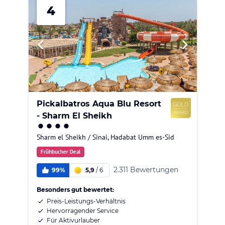
4
Pickalbatros Aqua Blu Resort
- Sharm El Sheikh
Sharm el Sheikh / Sinai
,
Hadabat Umm es-Sid
Frühbucher Deal
2.311 Bewertungen
99%
5,9
/
6
Besonders gut bewertet:
Preis-Leistungs-Verhältnis
Hervorragender Service
Für Aktivurlauber