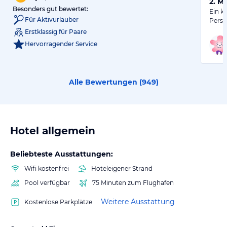
2. M
Besonders gut bewertet:
Ein kl
Für Aktivurlauber
Perso
Erstklassig für Paare
Hervorragender Service
Alle Bewertungen (
949
)
Hotel allgemein
Beliebteste Ausstattungen:
Wifi kostenfrei
Hoteleigener Strand
Pool verfügbar
75 Minuten zum Flughafen
Weitere Ausstattung
Kostenlose Parkplätze