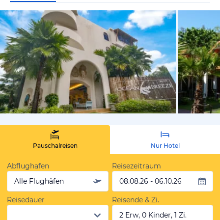
vom Hotelie
Pauschalreisen
Nur Hotel
Abflughafen
Reisezeitraum
Alle Flughäfen
08.08.26 - 06.10.26
Reisedauer
Reisende & Zi.
2 Erw, 0 Kinder, 1 Zi.