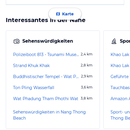
Karte
Interessantes in der Nähe
Sehenswürdigkeiten
Spor
Polizeiboot 813 - Tsunami Museum
2,4
km
Khao Lak
Strand Khuk Khak
2,8
km
Khao Lak
Buddhistischer Tempel - Wat Phanat Nikhom
2,9
km
Ton Pling Wasserfall
3,6
km
Wat Phadung Tham Phothi Wat
3,8
km
Amazon A
Sehenswürdigkeiten in Nang Thong
Sport- un
Beach
Thong B