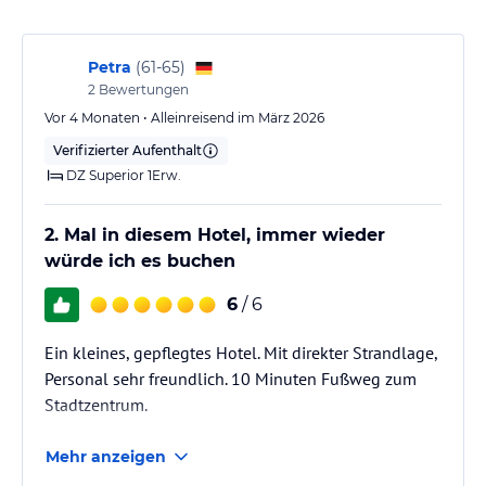
Uhr), Säfte, Tee und Kaffee erhalten Sie während den Mahlzeiten
sowie von 10-22 Uhr an der Beachbar.
Petra
(
61-65
)
Sport und Unterhaltung
2
Bewertungen
In unmittelbarer Nähe zum Sandstrand laden zwei
Vor 4 Monaten • Alleinreisend im März 2026
Swimmingpools, einer davon mit integriertem Kinderbecken, zum
Verifizierter Aufenthalt
Entspannen und Verweilen ein. Liegen, Badetücher und
Sonnenschirme am Poolbereich kostenfrei zur Verfügung.
DZ Superior 1Erw.
Sonstige Einrichtungen und Services
2. Mal in diesem Hotel, immer wieder
Wi-Fi steht in der gesamten Anlage kostenfrei zur Verfügung.
würde ich es buchen
Parkplätze direkt am Hotel vorhanden.
6
/ 6
Hinweis:
Allgemeine und unverbindliche
Hoteliers-/Veranstalter-/Kataloginformationen. Alle Angaben
Ein kleines, gepflegtes Hotel. Mit direkter Strandlage,
ohne Gewähr und ohne Prüfung durch HolidayCheck. Bitte
Personal sehr freundlich. 10 Minuten Fußweg zum
lies vor der Buchung die verbindlichen
Angebotsdetails
des
Stadtzentrum.
jeweiligen Veranstalters.
Mehr anzeigen