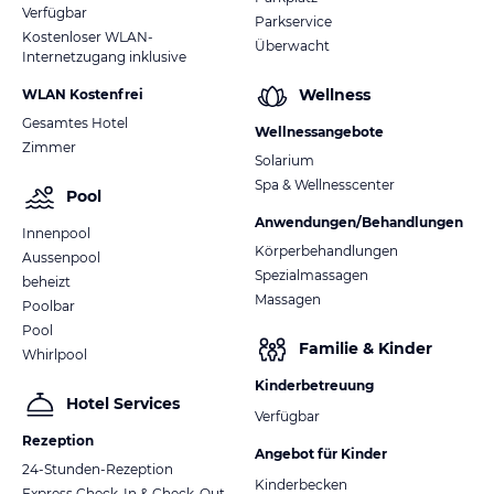
Verfügbar
Parkservice
Kostenloser WLAN-
Überwacht
Internetzugang inklusive
Wellness
WLAN Kostenfrei
Gesamtes Hotel
Wellnessangebote
Zimmer
Solarium
Spa & Wellnesscenter
Pool
Anwendungen/Behandlungen
Innenpool
Körperbehandlungen
Aussenpool
Spezialmassagen
beheizt
Massagen
Poolbar
Pool
Familie & Kinder
Whirlpool
Kinderbetreuung
Hotel Services
Verfügbar
Rezeption
Angebot für Kinder
24-Stunden-Rezeption
Kinderbecken
Express Check-In & Check-Out