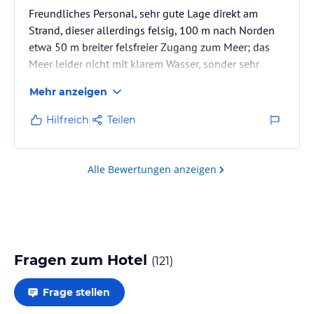
Freundliches Personal, sehr gute Lage direkt am
Strand, dieser allerdings felsig, 100 m nach Norden
etwa 50 m breiter felsfreier Zugang zum Meer; das
Meer leider nicht mit klarem Wasser, sonder sehr
trübe; die Bungalows schattig und stark
Mehr anzeigen
zugewachsen mit kaum sonnigen
Liegemöglichkeiten, allerdings sehr schön blühender
Hilfreich
Teilen
Bewuchs; unser Balkon 3. Etage etwas klein, aber
schön sonnig gelegen ohne Fremdeinblick, hatte
keine Liege; das Zimmer war ausreichend groß, kein
Alle Bewertungen anzeigen
ausreichender Schrank und (wie häufig) nur eine…
Fragen zum Hotel
(
121
)
Frage stellen