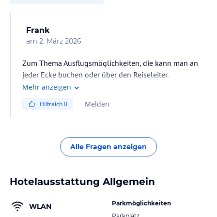
Frank
am
2. März 2026
Zum Thema Ausflugsmöglichkeiten, die kann man an
jeder Ecke buchen oder über den Reiseleiter.
Halbpension kann man buchen wenn man zu faul zum
Mehr anzeigen
laufen ist 😆. Ist unwesentlich teurer als nur Frühstück.
Melden
Hilfreich
0
Meine persönliche Meinung, rausgehen zum Essen. Es
gibt jede Menge schöne Restaurants ab 10 Minuten
Fußweg.
Alle Fragen anzeigen
Hotelausstattung Allgemein
Parkmöglichkeiten
WLAN
Parkplatz