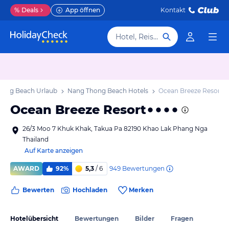
%
Deals
App öffnen
Kontakt
Hotel, Reiseziel
hong Beach Urlaub
Nang Thong Beach Hotels
Ocean Breeze Resort
Ocean Breeze Resort
26/3 Moo 7 Khuk Khak, Takua Pa 82190 Khao Lak Phang Nga
Thailand
Auf Karte anzeigen
949
Bewertungen
AWARD
92%
5,3
/ 6
Bewerten
Hochladen
Merken
Hotelübersicht
Bewertungen
Bilder
Fragen