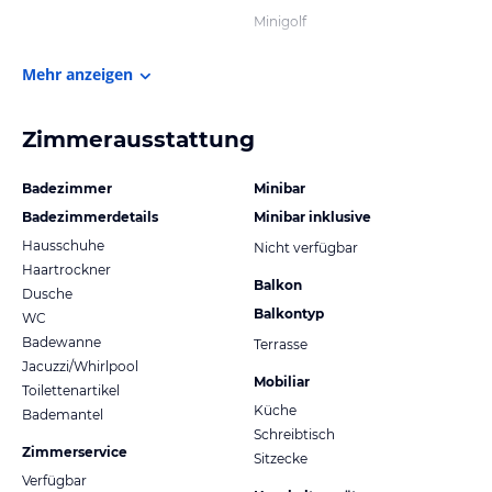
Minigolf
Mehr anzeigen
Zimmerausstattung
Badezimmer
Minibar
Badezimmerdetails
Minibar inklusive
Hausschuhe
Nicht verfügbar
Haartrockner
Balkon
Dusche
Balkontyp
WC
Badewanne
Terrasse
Jacuzzi/Whirlpool
Mobiliar
Toilettenartikel
Küche
Bademantel
Schreibtisch
Zimmerservice
Sitzecke
Verfügbar