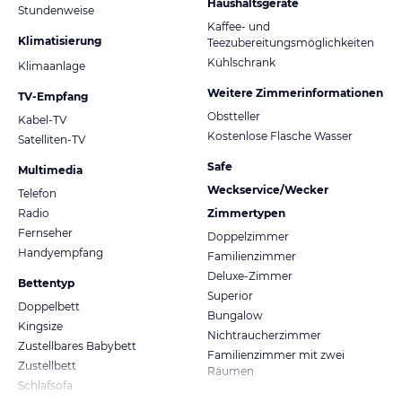
Haushaltsgeräte
Stundenweise
Kaffee- und
Klimatisierung
Teezubereitungsmöglichkeiten
Kühlschrank
Klimaanlage
Weitere Zimmerinformationen
TV-Empfang
Obstteller
Kabel-TV
Kostenlose Flasche Wasser
Satelliten-TV
Safe
Multimedia
Weckservice/Wecker
Telefon
Radio
Zimmertypen
Fernseher
Doppelzimmer
Handyempfang
Familienzimmer
Deluxe-Zimmer
Bettentyp
Superior
Doppelbett
Bungalow
Kingsize
Nichtraucherzimmer
Zustellbares Babybett
Familienzimmer mit zwei
Zustellbett
Räumen
Schlafsofa