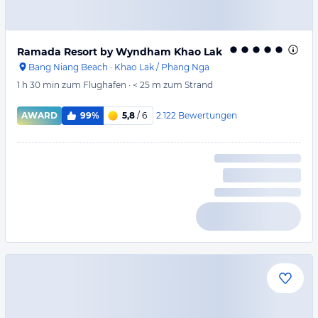
Ramada Resort by Wyndham Khao Lak
Bang Niang Beach
·
Khao Lak / Phang Nga
1 h 30 min
zum Flughafen
·
< 25 m
zum Strand
2.122
Bewertungen
AWARD
99%
5,8
/ 6