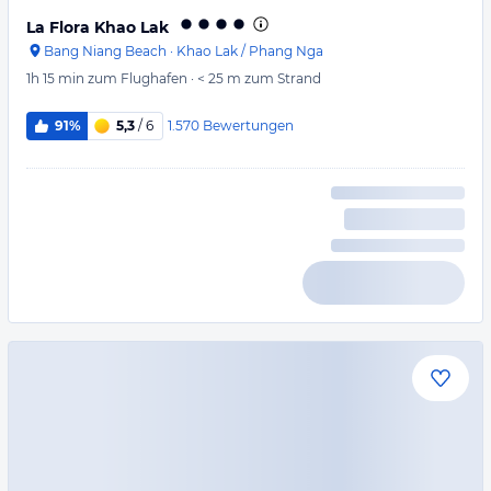
La Flora Khao Lak
Bang Niang Beach
·
Khao Lak / Phang Nga
1h 15 min
zum Flughafen
·
< 25 m
zum Strand
1.570
Bewertungen
91%
5,3
/ 6