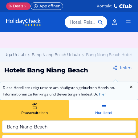
%
Deals
App öffnen
Kontakt
Hotel, Reiseziel
ng Nga Urlaub
Bang Niang Beach Urlaub
Bang Niang Beach Hotels
Teilen
Hotels Bang Niang Beach
Diese Hotelliste zeigt unsere am häufigsten gebuchten Hotels an.
Informationen zu Rankings und Bewertungen findest Du
hier
Pauschalreisen
Nur Hotel
Bang Niang Beach