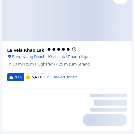
La Vela Khao Lak
Bang Niang Beach
·
Khao Lak / Phang Nga
1 h 30 min
zum Flughafen
·
< 25 m
zum Strand
391
Bewertungen
91%
5,4
/ 6