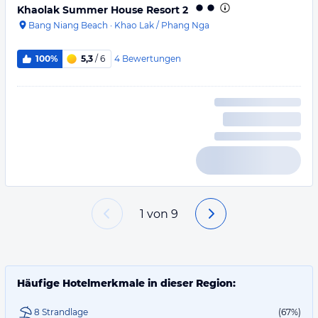
Khaolak Summer House Resort 2
Bang Niang Beach
·
Khao Lak / Phang Nga
4
Bewertungen
100%
5,3
/ 6
1
von
9
Häufige Hotelmerkmale in dieser Region:
8 Strandlage
(67%)