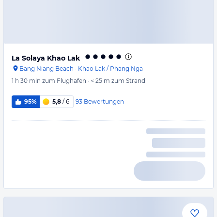
La Solaya Khao Lak
Bang Niang Beach
·
Khao Lak / Phang Nga
1 h 30 min
zum Flughafen
·
< 25 m
zum Strand
93
Bewertungen
95%
5,8
/ 6