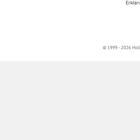
Erklär
© 1999 - 2026 Holi