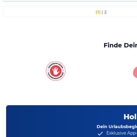
[1]
|
2
Finde Dei
Hol
Dein Urlaubsbegle
Exklusive App