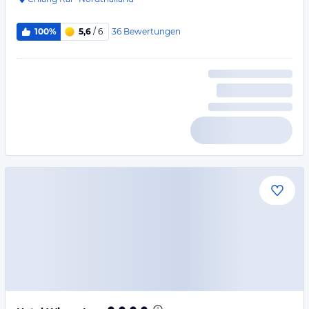
36
Bewertungen
100%
5,6
/ 6