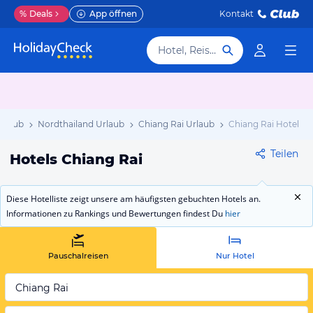
%
Deals
App öffnen
Kontakt
Hotel, Reiseziel
Urlaub
Nordthailand Urlaub
Chiang Rai Urlaub
Chiang Rai Hotels
Teilen
Hotels Chiang Rai
Diese Hotelliste zeigt unsere am häufigsten gebuchten Hotels an.
Informationen zu Rankings und Bewertungen findest Du
hier
Pauschalreisen
Nur Hotel
Chiang Rai