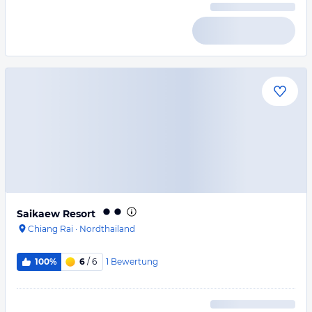
Saikaew Resort
Chiang Rai
·
Nordthailand
1
Bewertung
100%
6
/ 6