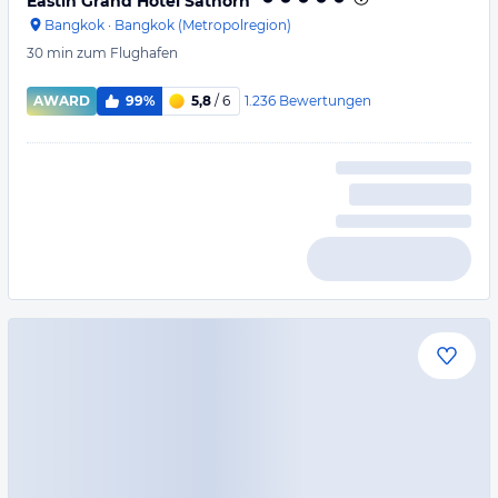
Eastin Grand Hotel Sathorn
Bangkok
·
Bangkok (Metropolregion)
30 min
zum Flughafen
1.236
Bewertungen
AWARD
99%
5,8
/ 6