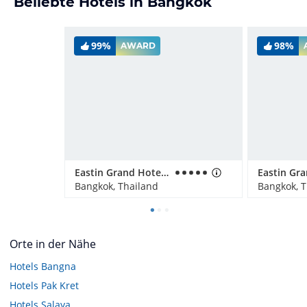
Beliebte Hotels in Bangkok
99%
98%
AWARD
Eastin Grand Hotel Sathorn
Bangkok, Thailand
Bangkok, T
Orte in der Nähe
Hotels
Bangna
Hotels
Pak Kret
Hotels
Salaya