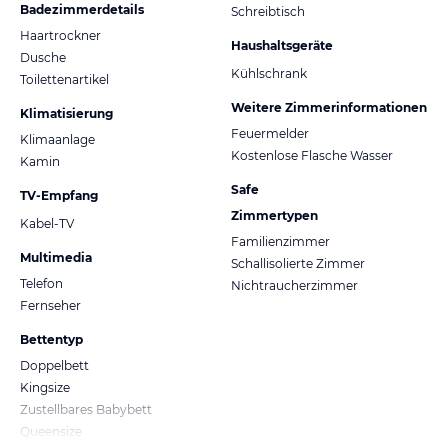
Badezimmerdetails
Schreibtisch
Haartrockner
Haushaltsgeräte
Dusche
Kühlschrank
Toilettenartikel
Weitere Zimmerinformationen
Klimatisierung
Feuermelder
Klimaanlage
Kostenlose Flasche Wasser
Kamin
Safe
TV-Empfang
Zimmertypen
Kabel-TV
Familienzimmer
Multimedia
Schallisolierte Zimmer
Telefon
Nichtraucherzimmer
Fernseher
Bettentyp
Doppelbett
Kingsize
Zustellbares Babybett
Queensize