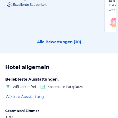
Es ist
Exzellente Sauberkeit
Die Z
weite
Alle Bewertungen (
30
)
Hotel allgemein
Beliebteste Ausstattungen:
Wifi kostenfrei
Kostenlose Parkplätze
Weitere Ausstattung
Gesamtzahl Zimmer
< 200