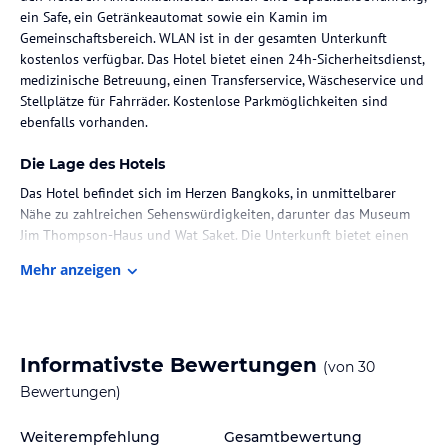
ein Safe, ein Getränkeautomat sowie ein Kamin im
Gemeinschaftsbereich. WLAN ist in der gesamten Unterkunft
kostenlos verfügbar. Das Hotel bietet einen 24h-Sicherheitsdienst,
medizinische Betreuung, einen Transferservice, Wäscheservice und
Stellplätze für Fahrräder. Kostenlose Parkmöglichkeiten sind
ebenfalls vorhanden.
Die Lage des Hotels
Das Hotel befindet sich im Herzen Bangkoks, in unmittelbarer
Nähe zu zahlreichen Sehenswürdigkeiten, darunter das Museum
Jim Thompson-Haus und Wat Saket. Die Unterkunft bietet einen
Stadtblick und ist gut erreichbar. Der nächstgelegene Flughafen
Mehr anzeigen
ist der Don Mueang Flughafen, der 26 km entfernt liegt.
Zimmer / Unterbringung im Hotel
Die Zimmer sind ausgestattet mit einem Doppelbett, einem
Informativste Bewertungen
(von
30
Queen- oder Kingsize-Bett, einem Safe und einem Schreibtisch.
Jedes Zimmer verfügt über einen Kühlschrank, ein Telefon, einen
Bewertungen)
Flachbild-TV mit Satellitenempfang und kostenloses WLAN. Im
Badezimmer findet sich eine Dusche sowie ein Föhn, und
Weiterempfehlung
Gesamtbewertung