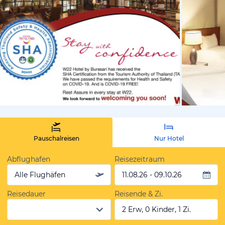
vom Hotelie
Pauschalreisen
Nur Hotel
Abflughafen
Reisezeitraum
Alle Flughäfen
11.08.26 - 09.10.26
Reisedauer
Reisende & Zi.
2 Erw, 0 Kinder, 1 Zi.