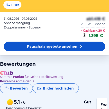
Filter
ab
1.418 €
31.08.2026 - 07.09.2026
ohne Verpflegung
2 ERW • 1 Woche
Doppelzimmer - Superior
- Cashback
20 €
1.398 €
Pauschalangebote
ansehen
Bewertungen
Sammle
Punkte
für Deine Hotelbewertung.
Kostenlos anmelden
Bewerten
Bilder hochladen
5,1
Gut
/ 6
Freu
Besonders gut bewertet: