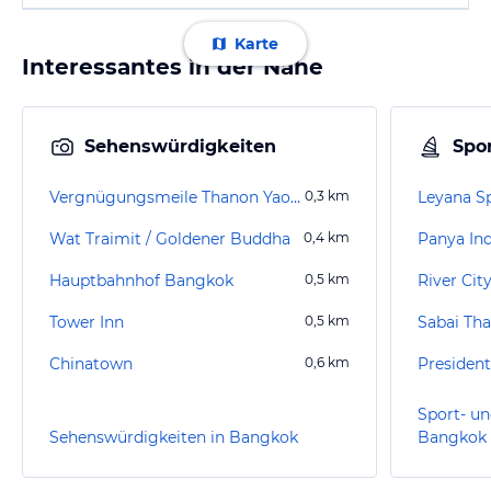
Karte
Interessantes in der Nähe
Sehenswürdigkeiten
Spor
Vergnügungsmeile Thanon Yaowarat
0,3
km
Leyana S
Wat Traimit / Goldener Buddha
0,4
km
Panya Ind
Hauptbahnhof Bangkok
0,5
km
River City
Tower Inn
0,5
km
Sabai Th
Chinatown
0,6
km
Presiden
Sport- un
Sehenswürdigkeiten in Bangkok
Bangkok