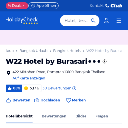
%
Deals
App öffnen
Kontakt
Hotel, Reiseziel
) Urlaub
Bangkok Urlaub
Bangkok Hotels
W22 Hotel by Burasari
W22 Hotel by Burasari
422 Mittohan Road, Pomprab 10100 Bangkok Thailand
Auf Karte anzeigen
30
Bewertungen
85%
5,1
/ 6
Bewerten
Hochladen
Merken
Hotelübersicht
Bewertungen
Bilder
Fragen