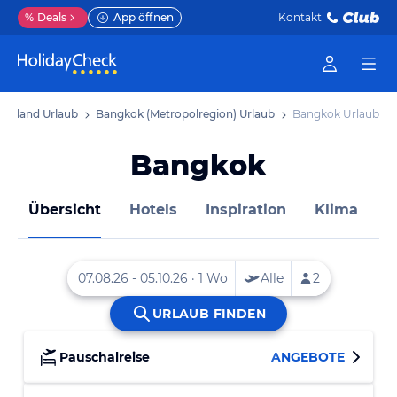
%
Deals
App öffnen
Kontakt
Thailand Urlaub
Bangkok (Metropolregion) Urlaub
Bangkok Urlaub
Bangkok
Übersicht
Hotels
Inspiration
Klima
D
Pauschalreise
ANGEBOTE