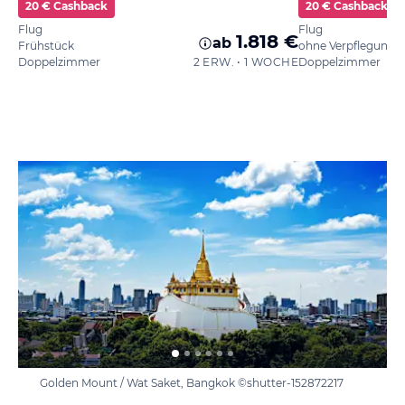
20 € Cashback
20 € Cashback
Flug
Flug
1.818 €
ab
Frühstück
ohne Verpflegung
Doppelzimmer
2 ERW. • 1 WOCHE
Doppelzimmer
Golden Mount / Wat Saket, Bangkok ©shutter-152872217