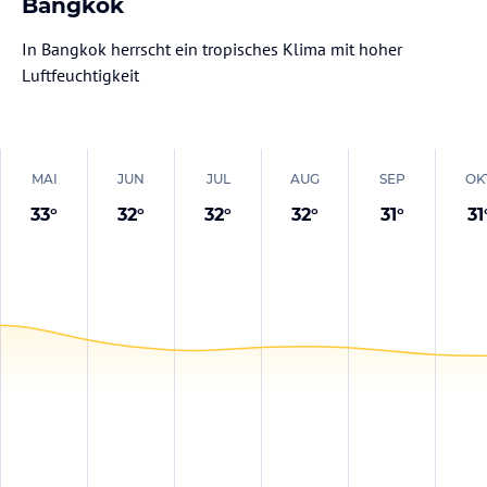
Bangkok
In Bangkok herrscht ein tropisches Klima mit hoher
Luftfeuchtigkeit
MAI
JUN
JUL
AUG
SEP
OK
33
°
32
°
32
°
32
°
31
°
31