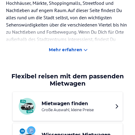
Hochhäuser, Märkte, Shoppingmalls, Streetfood und
Nachtleben auf engem Raum. Auf dieser Seite findest Du
alles rund um die Stadt selbst, von den wichtigsten
Sehenswürdigkeiten über die verschiedenen Viertel bis hin
zu Nachtleben und Fortbewegung. Wenn Du Dich für Orte
außerhalb des Stadtzentrums interessierst, findest Du
weitere Infos auf unserer
Seite zur Metropolregion
Mehr erfahren
Bangkok
.
Highlights:
Flexibel reisen mit dem passenden
🛕 Großer Palast & Wat Phra Kaeo: Ehemaliger
Mietwagen
Königspalast und Tempel des Smaragd-Buddha. Der
Besuch des Wat Phra Kaeo ist im Eintritt zum Grand
Palace enthalten.
Mietwagen finden
🌅 Wat Arun: Tempel am Fluss mit markanter Pagode und
Große Auswahl, kleine Preise
schönem Blick auf den Chao Phraya
🚤 Chao-Phraya-Bootstour: Ideal, um Bangkok vom
Wasser aus zu erleben
Wissenswertes Mietwagen