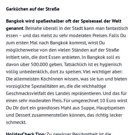
beeindruckende Ausblicke von den Rooftops
Garküchen auf der Straße
🚇
Fortbewegung
Bangkok wird spaßeshalber oft der Speisesaal der Welt
BTS Skytrain, MRT, Busse, Taxis, Tuk-Tuks und Boote
genannt
. Beinahe überall in der Stadt kann man fantastisch
verbinden die wichtigsten Bereiche
essen – und das meist zu sehr moderaten Preisen. Falls Du
zum ersten Mal nach Bangkok kommst, wirst Du
Auf dem Chao Phraya sind Expressboote und private
möglicherweise von den vielen Ständen auf der Straße
Boote eine schöne Alternative zum Straßenverkehr
irritiert sein, die dort Essen anbieten. In Bangkok soll es
Für den Flughafen Suvarnabhumi ist der Airport Rail
davon über 500.000 geben. Tatsächlich ist es hygienisch
Link praktisch, vor allem bei viel Verkehr
völlig unbedenklich, dort zu speisen. Viel wichtiger aber:
Bangkok verfügt über ein breites Netz aus BTS, MRT,
Die allermeisten KöchInnen wissen, was sie tun und bieten
Airport Rail Link, Bussen und Booten.
vorzügliche Spezialitäten an, die die reichhaltige
Geschmacksvielfalt des Landes repräsentieren. Und das für
🔒
Sicherheit: Das solltest Du beachten
einen sehr moderaten Preis. Für umgerechnet 10 Euro wirst
Du Dir dort ein grandioses Mahl aus Suppe, Hauptspeisen
Bangkok ist in touristischen Bereichen gut bereisbar
und Dessert zusammenstellen können, das richtig lecker
Wertsachen: Besonders auf Märkten, in Tuk-Tuks, an
schmeckt.
Bahnhöfen und in sehr belebten Bereichen aufmerksam
HolidayCheck Tipp:
Zu gewisser Berühmtheit ist die
bleiben