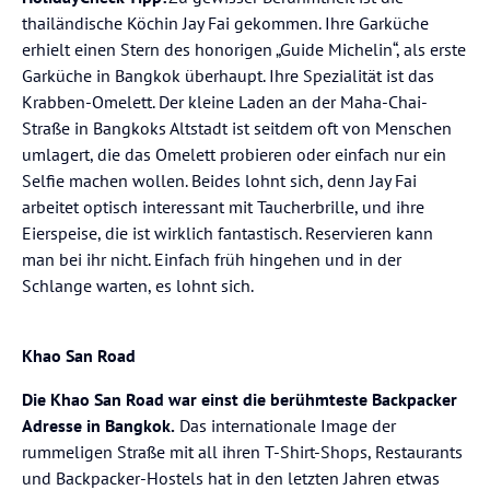
thailändische Köchin Jay Fai gekommen. Ihre Garküche
Taxis & Tuk-Tuks: Vorher Preis klären oder auf Taxameter
erhielt einen Stern des honorigen „Guide Michelin“, als erste
achten
Garküche in Bangkok überhaupt. Ihre Spezialität ist das
Kleidung: In Tempeln Schultern und Knie bedecken
Krabben-Omelett. Der kleine Laden an der Maha-Chai-
Straße in Bangkoks Altstadt ist seitdem oft von Menschen
Angebote: Bei sehr günstigen Touren, angeblich
umlagert, die das Omelett probieren oder einfach nur ein
geschlossenen Sehenswürdigkeiten oder Schmuck-
Selfie machen wollen. Beides lohnt sich, denn Jay Fai
Deals vorsichtig sein
arbeitet optisch interessant mit Taucherbrille, und ihre
Eierspeise, die ist wirklich fantastisch. Reservieren kann
man bei ihr nicht. Einfach früh hingehen und in der
Schlange warten, es lohnt sich.
Khao San Road
Die Khao San Road war einst die berühmteste Backpacker
Adresse in Bangkok.
Das internationale Image der
rummeligen Straße mit all ihren T-Shirt-Shops, Restaurants
und Backpacker-Hostels hat in den letzten Jahren etwas