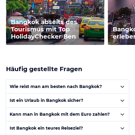
Bangkok abseits des
Tourismus mit Top
Bangko
HolidayChecker Ben
erlebe
Häufig gestellte Fragen
Wie reist man am besten nach Bangkok?
Ist ein Urlaub in Bangkok sicher?
Kann man in Bangkok mit dem Euro zahlen?
Ist Bangkok ein teures Reiseziel?