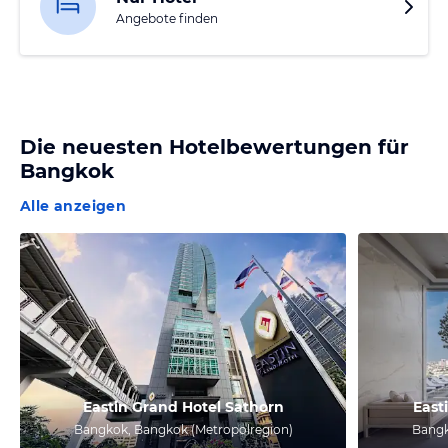
Angebote finden
Die neuesten Hotelbewertungen für
Bangkok
Alle anzeigen
Eastin Grand Hotel Sathorn
East
Bangkok, Bangkok (Metropolregion)
Bangk