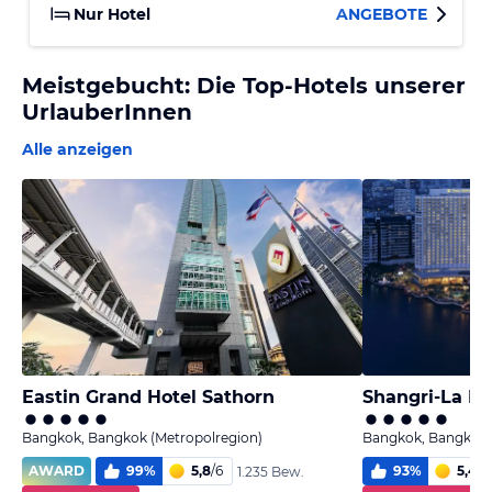
Nur Hotel
ANGEBOTE
Meistgebucht: Die Top-Hotels unserer
UrlauberInnen
Alle anzeigen
Eastin Grand Hotel Sathorn
Shangri-La Ho
Bangkok, Bangkok (Metropolregion)
Bangkok, Bangkok 
AWARD
99
%
5,8
/
6
93
%
5,4
/
6
1.235 Bew.