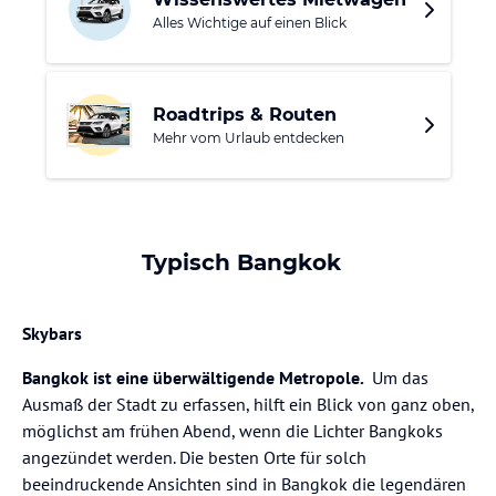
Alles Wichtige auf einen Blick
🌳 Lumphini Park: Grüne Ruhezone mitten in der Stadt
🛕 Wat Pho: Berühmt für den riesigen liegenden Buddha
und die traditionsreiche Massage-Schule
Roadtrips & Routen
🛍️ Märkte & Malls: Von Streetfood über Nachtmärkte bis
Mehr vom Urlaub entdecken
zu großen Shoppingcentern
Stadtviertel:
Rattanakosin: Historisches Zentrum mit Palast, Wat Pho
Typisch Bangkok
und Wat Phra Kaeo
Sukhumvit: International, modern und beliebt für
Skybars
Restaurants, Hotels und Nightlife
Silom & Sathorn: Businessviertel mit Rooftop-Bars und
Bangkok ist eine überwältigende Metropole.
Um das
guter Verkehrsanbindung
Ausmaß der Stadt zu erfassen, hilft ein Blick von ganz oben,
möglichst am frühen Abend, wenn die Lichter Bangkoks
Chinatown / Yaowarat: Streetfood, Goldgeschäfte und
angezündet werden. Die besten Orte für solch
lebendige Abendstimmung
beeindruckende Ansichten sind in Bangkok die legendären