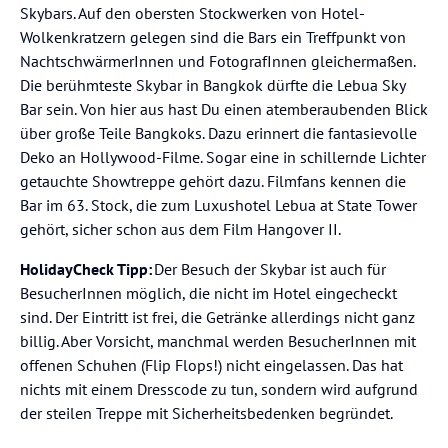
Ari: Kreativer, entspannter und bekannt für Cafés und
Skybars. Auf den obersten Stockwerken von Hotel-
Restaurants
Wolkenkratzern gelegen sind die Bars ein Treffpunkt von
Thonburi: Ruhiger, lokaler und geprägt von Kanälen
NachtschwärmerInnen und FotografInnen gleichermaßen.
und Flussleben
Die berühmteste Skybar in Bangkok dürfte die Lebua Sky
Bar sein. Von hier aus hast Du einen atemberaubenden Blick
🍜
Kulinarik & Märkte
über große Teile Bangkoks. Dazu erinnert die fantasievolle
Deko an Hollywood-Filme. Sogar eine in schillernde Lichter
Bangkok ist ein Paradies für Streetfood, Garküchen,
getauchte Showtreppe gehört dazu. Filmfans kennen die
Nachtmärkte und moderne Restaurants. Von Pad Thai und
Bar im 63. Stock, die zum Luxushotel Lebua at State Tower
Mango Sticky Rice bis zu Thai-Curry und feinen Rooftop-
gehört, sicher schon aus dem Film Hangover II.
Dinnern findest Du hier alles.
HolidayCheck Tipp:
Der Besuch der Skybar ist auch für
🌙
Nightlife
BesucherInnen möglich, die nicht im Hotel eingecheckt
sind. Der Eintritt ist frei, die Getränke allerdings nicht ganz
Lebendig & vielseitig: Rooftop-Bars, Nachtmärkte, Clubs,
billig. Aber Vorsicht, manchmal werden BesucherInnen mit
Live-Musik und kleine Bars
offenen Schuhen (Flip Flops!) nicht eingelassen. Das hat
Besonders beliebt: Sukhumvit, Silom, Chinatown, Khao
nichts mit einem Dresscode zu tun, sondern wird aufgrund
San Road und Thonglor
der steilen Treppe mit Sicherheitsbedenken begründet.
Typisch Bangkok: Lange Abende, viel Streetfood und