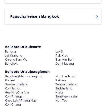
Pauschalreisen Bangkok
Beliebte Urlaubsorte
Bangna
Lak Si
Lat Krabang
Pak Kret
Khlong Sam Wa
Ban Min Buri
Bangkok
Don Mueang
Beliebte Urlaubsregionen
Bangkok (Metropolregion)
Nordthailand
Phuket
Pattaya
Nordostthailand
Zentralthailand
Koh Samui
Südthailand
Hua Hin/Cha Am
Krabi
Koh Phangan
Sonstige Inseln
Khao Lak / Phang Nga
Koh Tao
Koh Chang