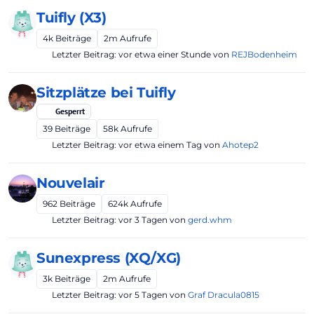
Tuifly (X3)
4k
Beiträge
2m
Aufrufe
Letzter Beitrag:
vor etwa einer Stunde
von
REJBodenheim
Sitzplätze bei Tuifly
Gesperrt
39
Beiträge
58k
Aufrufe
Letzter Beitrag:
vor etwa einem Tag
von
Ahotep2
Nouvelair
962
Beiträge
624k
Aufrufe
Letzter Beitrag:
vor 3 Tagen
von
gerd.whm
Sunexpress (XQ/XG)
3k
Beiträge
2m
Aufrufe
Letzter Beitrag:
vor 5 Tagen
von
Graf Dracula0815