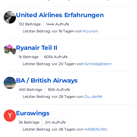
United Airlines Erfahrungen
132
Beiträge
144k
Aufrufe
Letzter Beitrag:
vor 16 Tagen
von
Kourion
Ryanair Teil II
1k
Beiträge
605k
Aufrufe
Letzter Beitrag:
vor 20 Tagen
von
Schneeglitzern
BA / British Airways
450
Beiträge
165k
Aufrufe
Letzter Beitrag:
vor 28 Tagen
von
Du_darfst
Eurowings
Y
3k
Beiträge
2m
Aufrufe
Letzter Beitrag:
vor 28 Tagen
von
HABERLING