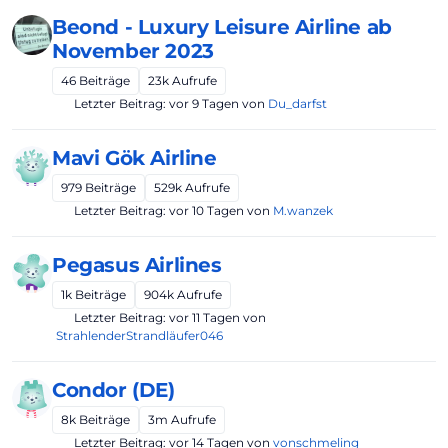
Beond - Luxury Leisure Airline ab
November 2023
46
Beiträge
23k
Aufrufe
Letzter Beitrag:
vor 9 Tagen
von
Du_darfst
Mavi Gök Airline
979
Beiträge
529k
Aufrufe
Letzter Beitrag:
vor 10 Tagen
von
M.wanzek
Pegasus Airlines
1k
Beiträge
904k
Aufrufe
Letzter Beitrag:
vor 11 Tagen
von
StrahlenderStrandläufer046
Condor (DE)
8k
Beiträge
3m
Aufrufe
Letzter Beitrag:
vor 14 Tagen
von
vonschmeling