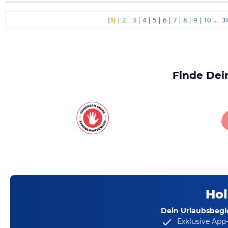
[1]
|
2
|
3
|
4
|
5
|
6
|
7
|
8
|
9
|
10
...
3
Finde Dei
Hol
Dein Urlaubsbegle
Exklusive App