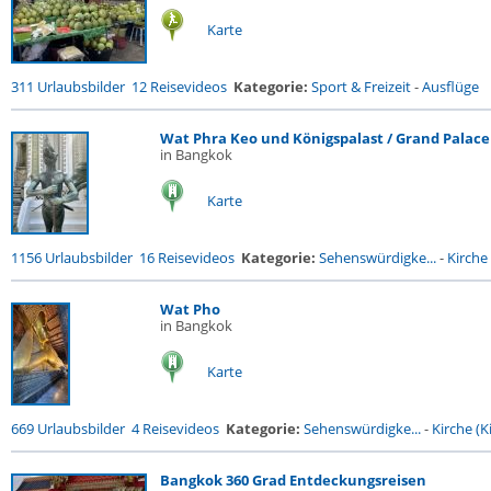
Karte
311 Urlaubsbilder
12 Reisevideos
Kategorie:
Sport & Freizeit
-
Ausflüge
Wat Phra Keo und Königspalast / Grand Palace
in Bangkok
Karte
1156 Urlaubsbilder
16 Reisevideos
Kategorie:
Sehenswürdigke...
-
Kirche 
Wat Pho
in Bangkok
Karte
669 Urlaubsbilder
4 Reisevideos
Kategorie:
Sehenswürdigke...
-
Kirche (Ki
Bangkok 360 Grad Entdeckungsreisen