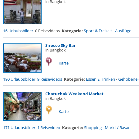
in Bangkok
16 Urlaubsbilder
0 Reisevideos
Kategorie:
Sport & Freizeit
-
Ausflüge
Sirocco Sky Bar
in Bangkok
Karte
190 Urlaubsbilder
9 Reisevideos
Kategorie:
Essen & Trinken
-
Gehobene G
Chatuchak Weekend Market
in Bangkok
Karte
171 Urlaubsbilder
1 Reisevideo
Kategorie:
Shopping
-
Markt / Basar