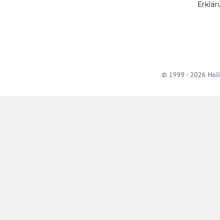
Erklär
© 1999 - 2026 Holi