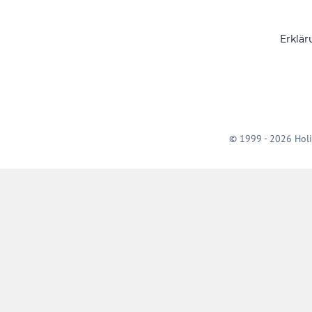
Erklär
© 1999 - 2026 Holi