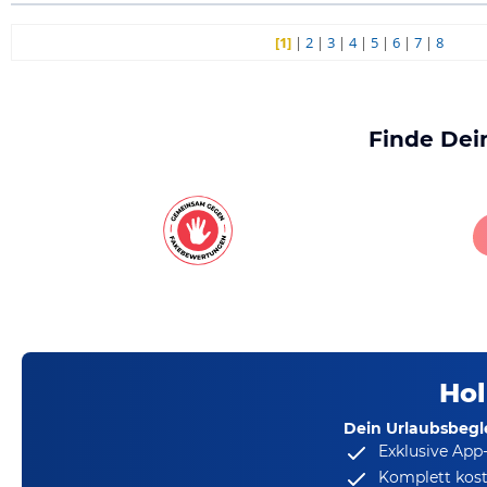
[1]
|
2
|
3
|
4
|
5
|
6
|
7
|
8
Finde Dei
Hol
Dein Urlaubsbegle
Exklusive App
Komplett kost