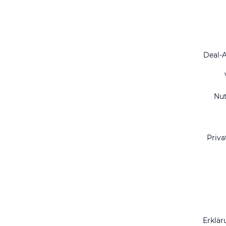
Deal-
Nu
Priva
Erklär