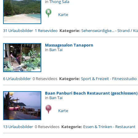
in
Thong Sala
Karte
31 Urlaubsbilder
1 Reisevideo
Kategorie:
Sehenswürdigke...
-
Strand / Küs
Massagesalon Tanaporn
in
Ban Tai
6 Urlaubsbilder
0 Reisevideos
Kategorie:
Sport & Freizeit
-
Fitnessstudio .
Baan Panburi Beach Restaurant (geschlossen)
in
Ban Tai
Karte
13 Urlaubsbilder
0 Reisevideos
Kategorie:
Essen & Trinken
-
Restaurant