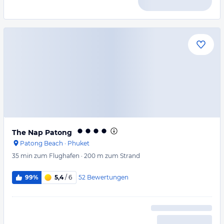
The Nap Patong
Patong Beach
·
Phuket
35 min
zum Flughafen
·
200 m
zum Strand
52
Bewertungen
99%
5,4
/ 6