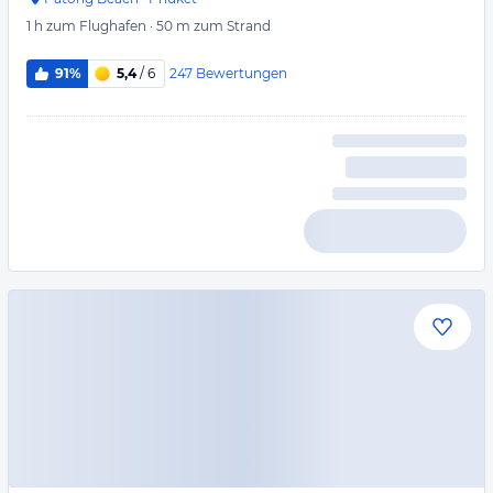
1 h
zum Flughafen
·
50 m
zum Strand
247
Bewertungen
91%
5,4
/ 6