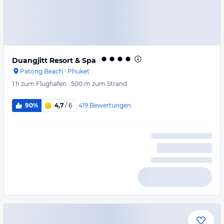
Duangjitt Resort & Spa
Patong Beach
·
Phuket
1 h
zum Flughafen
·
500 m
zum Strand
419
Bewertungen
90%
4,7
/ 6