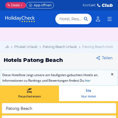
%
Deals
App öffnen
Kontakt
Hotel, Reiseziel
Urlaub
Phuket Urlaub
Patong Beach Urlaub
Patong Beach Hotels
Teilen
Hotels Patong Beach
Diese Hotelliste zeigt unsere am häufigsten gebuchten Hotels an.
Informationen zu Rankings und Bewertungen findest Du
hier
Pauschalreisen
Nur Hotel
Patong Beach