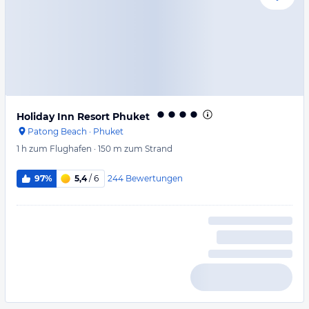
Holiday Inn Resort Phuket
Patong Beach
·
Phuket
1 h
zum Flughafen
·
150 m
zum Strand
244
Bewertungen
97%
5,4
/ 6