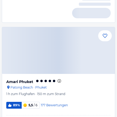
Amari Phuket
Patong Beach
·
Phuket
1 h
zum Flughafen
·
150 m
zum Strand
177
Bewertungen
89%
5,5
/ 6