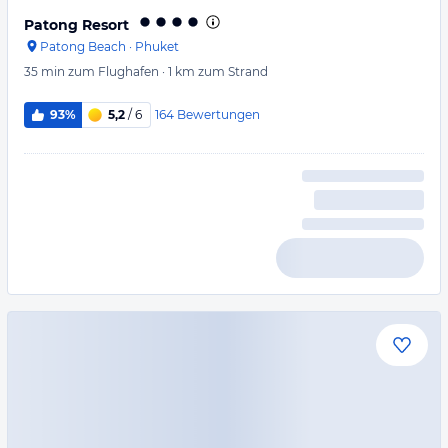
Patong Resort
Patong Beach
·
Phuket
35 min
zum Flughafen
·
1 km
zum Strand
164
Bewertungen
93%
5,2
/ 6