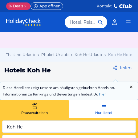
%
Deals
App öffnen
Kontakt
Hotel, Reiseziel
Thailand Urlaub
Phuket Urlaub
Koh He Urlaub
Koh He Hotels
Teilen
Hotels Koh He
Diese Hotelliste zeigt unsere am häufigsten gebuchten Hotels an.
Informationen zu Rankings und Bewertungen findest Du
hier
Pauschalreisen
Nur Hotel
Koh He