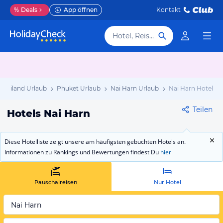
%
Deals
App öffnen
Kontakt
Hotel, Reiseziel
Thailand Urlaub
Phuket Urlaub
Nai Harn Urlaub
Nai Harn Hotels
Teilen
Hotels Nai Harn
Diese Hotelliste zeigt unsere am häufigsten gebuchten Hotels an.
Informationen zu Rankings und Bewertungen findest Du
hier
Pauschalreisen
Nur Hotel
Nai Harn