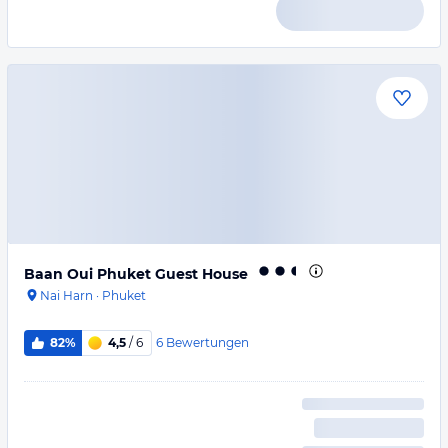
Baan Oui Phuket Guest House
Nai Harn
·
Phuket
6
Bewertungen
82%
4,5
/ 6