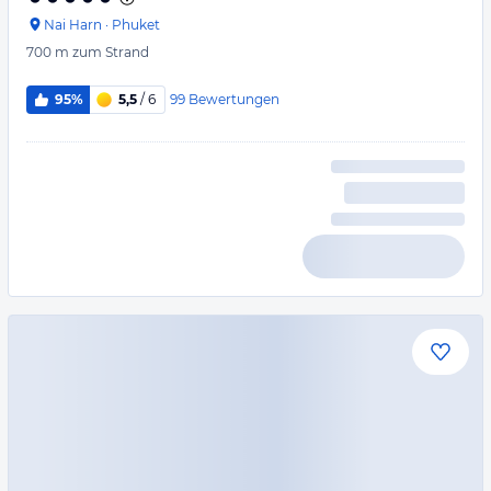
Nai Harn
·
Phuket
700 m
zum Strand
99
Bewertungen
95%
5,5
/ 6