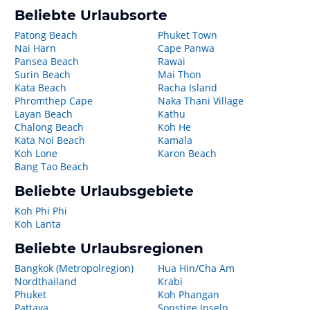
Beliebte Urlaubsorte
Patong Beach
Phuket Town
Nai Harn
Cape Panwa
Pansea Beach
Rawai
Surin Beach
Mai Thon
Kata Beach
Racha Island
Phromthep Cape
Naka Thani Village
Layan Beach
Kathu
Chalong Beach
Koh He
Kata Noi Beach
Kamala
Koh Lone
Karon Beach
Bang Tao Beach
Beliebte Urlaubsgebiete
Koh Phi Phi
Koh Lanta
Beliebte Urlaubsregionen
Bangkok (Metropolregion)
Hua Hin/Cha Am
Nordthailand
Krabi
Phuket
Koh Phangan
Pattaya
Sonstige Inseln