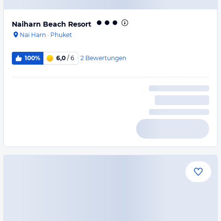
Naiharn Beach Resort
Nai Harn
·
Phuket
2
Bewertungen
100%
6,0
/ 6