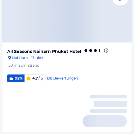
All Seasons Naiharn Phuket Hotel
Nai Harn
·
Phuket
150 m
zum Strand
198
Bewertungen
92%
4,7
/ 6