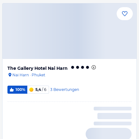
The Gallery Hotel Nai Harn
Nai Harn
·
Phuket
3
Bewertungen
100%
5,4
/ 6