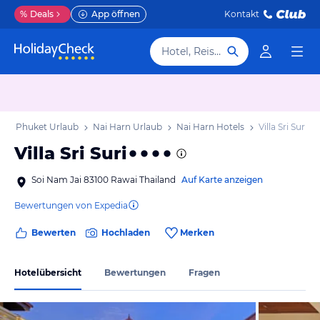
%
Deals
App öffnen
Kontakt
Hotel, Reiseziel
b
Phuket Urlaub
Nai Harn Urlaub
Nai Harn Hotels
Villa Sri Suri
Villa Sri Suri
Soi Nam Jai 83100 Rawai Thailand
Auf Karte anzeigen
Bewertungen von Expedia
Bewerten
Hochladen
Merken
Hotelübersicht
Bewertungen
Fragen