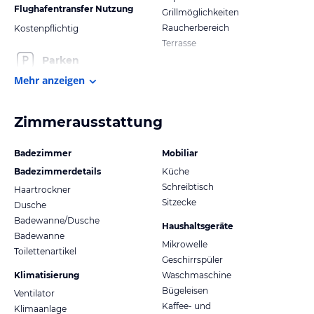
Flughafentransfer Nutzung
Grillmöglichkeiten
Raucherbereich
Kostenpflichtig
Terrasse
Parken
Mehr anzeigen
Zimmerausstattung
Badezimmer
Mobiliar
Badezimmerdetails
Küche
Schreibtisch
Haartrockner
Sitzecke
Dusche
Badewanne/Dusche
Haushaltsgeräte
Badewanne
Mikrowelle
Toilettenartikel
Geschirrspüler
Klimatisierung
Waschmaschine
Bügeleisen
Ventilator
Kaffee- und
Klimaanlage