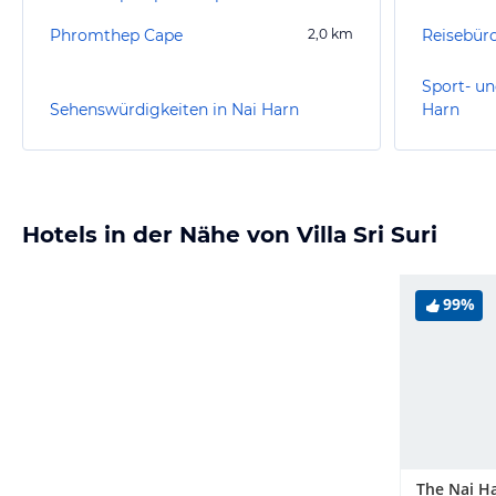
Phromthep Cape
2,0
km
Sport- un
Sehenswürdigkeiten in Nai Harn
Harn
Hotels in der Nähe von Villa Sri Suri
99%