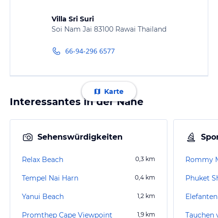
Villa Sri Suri
Soi Nam Jai 83100 Rawai Thailand
66-94-296 6577
Karte
Interessantes in der Nähe
Sehenswürdigkeiten
Spor
Relax Beach
0,3
km
Rommy M
Tempel Nai Harn
0,4
km
Phuket S
Yanui Beach
1,2
km
Elefanten
Promthep Cape Viewpoint
1,9
km
Tauchen 