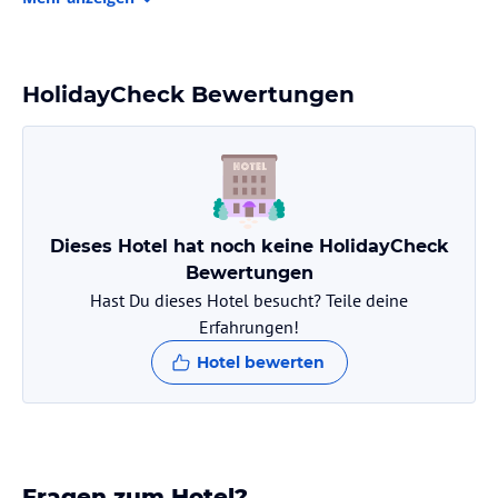
Phuket ist nur 44 km entfernt.
Zimmer / Unterbringung im Hotel
Die Villa Sri Suri verfügt über 6 klimatisierte Schlafzimmer, die
HolidayCheck Bewertungen
Ihnen maximalen Komfort bieten. Das Wohnzimmer ist geräumig
und gemütlich eingerichtet. Die voll ausgestattete Küche bietet
Ihnen alle Annehmlichkeiten, die Sie für die Zubereitung von
Mahlzeiten benötigen. In den 6 Badezimmern finden Sie Duschen
und Whirlpools. Handtücher und Bettwäsche werden gestellt,
damit Sie sich wie zu Hause fühlen können.
Dieses Hotel hat noch keine HolidayCheck
Gastronomie im Hotel
Bewertungen
Hast Du dieses Hotel besucht? Teile deine
Die Villa bietet Ihnen Zimmerservice, sodass Sie Ihre Mahlzeiten
Erfahrungen!
bequem in Ihrem eigenen Zuhause genießen können. Es gibt auch
eine Bar, in der Sie erfrischende Getränke und Cocktails bestellen
Hotel bewerten
können.
Sport und Unterhaltung
Die Villa Sri Suri verfügt über einen Außenpool, in dem Sie sich an
warmen Tagen abkühlen können. Entspannen Sie sich auf der
Fragen zum Hotel?