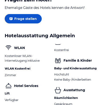
Terrasse und genießen Sie den Poolblick. Darüber hinaus können
Sie den Whirlpool in der Villa nutzen, um sich zu entspannen und
Ehemalige Gäste des Hotels kennen die Antwort!
zu erholen. Wenn Sie die Umgebung erkunden möchten, können
Sie Fahrräder ausleihen oder ein Auto mieten.
Frage stellen
Hinweis:
Verfasst von HolidayCheck mit Hilfe von KI. Alle
Angaben ohne Gewähr. Bitte lies vor der Buchung die
verbindlichen
Angebotsdetails
des jeweiligen Veranstalters.
Hotelausstattung Allgemein
WLAN
Kostenfrei
Kostenloser WLAN-
Familie & Kinder
Internetzugang inklusive
Baby- und Kinderausstattung
WLAN Kostenfrei
Hochstuhl
Zimmer
Keine Baby-/Kinderbetten
Hotel Services
Ausstattung
Lift
Räumlichkeiten
Verfügbar
Gepäckraum