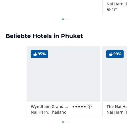
Nai Harn, 
1m
Beliebte Hotels in Phuket
95%
99%
Wyndham Grand Nai Harn Beach Phuket
Nai Harn, Thailand
Nai Harn, 