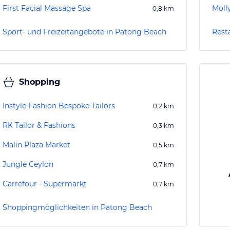
First Facial Massage Spa
Moll
0,8
km
Sport- und Freizeitangebote in Patong Beach
Rest
Shopping
Instyle Fashion Bespoke Tailors
0,2
km
RK Tailor & Fashions
0,3
km
Malin Plaza Market
0,5
km
Jungle Ceylon
0,7
km
Carrefour - Supermarkt
0,7
km
Shoppingmöglichkeiten in Patong Beach