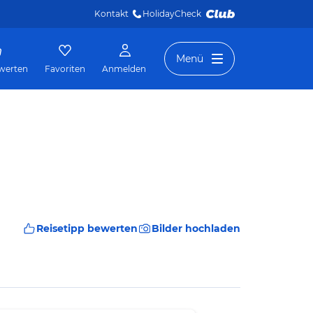
Kontakt
HolidayCheck 
Menü
werten
Favoriten
Anmelden
Reisetipp bewerten
Bilder hochladen