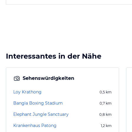
Interessantes in der Nähe
Sehenswürdigkeiten
Loy Krathong
0,5
km
Bangla Boxing Stadium
0,7
km
Elephant Jungle Sanctuary
0,8
km
Krankenhaus Patong
1,2
km