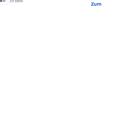
,5
/
6
39 Bew.
Zum Hotel