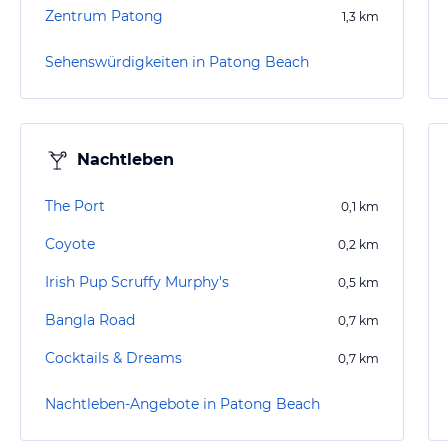
Zentrum Patong
1,3
km
Sehenswürdigkeiten in Patong Beach
Nachtleben
The Port
0,1
km
Coyote
0,2
km
Irish Pup Scruffy Murphy's
0,5
km
Bangla Road
0,7
km
Cocktails & Dreams
0,7
km
Nachtleben-Angebote in Patong Beach