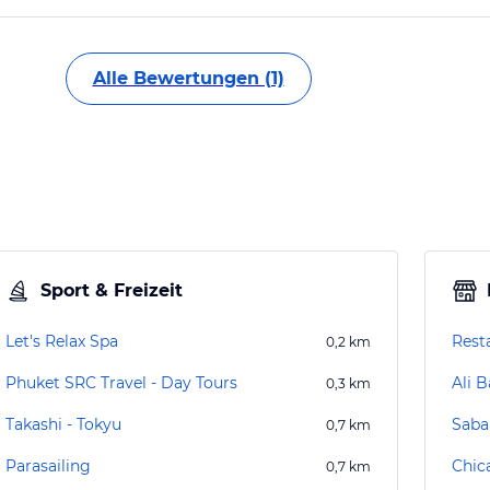
Alle Bewertungen (1)
Sport & Freizeit
Let's Relax Spa
Rest
0,2
km
Phuket SRC Travel - Day Tours
Ali 
0,3
km
Takashi - Tokyu
Saba
0,7
km
Parasailing
Chic
0,7
km