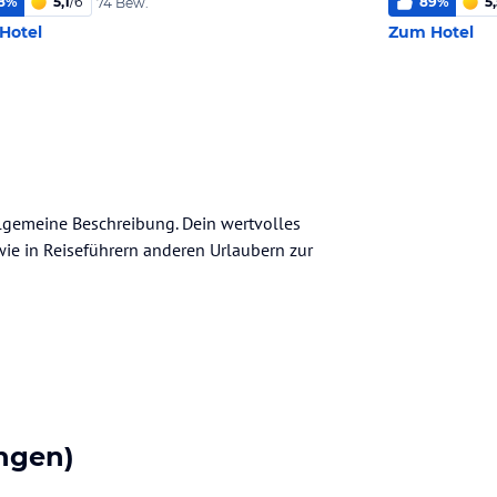
8
%
5,1
/
6
89
%
5
74 Bew.
Hotel
Zum Hotel
allgemeine Beschreibung. Dein wertvolles
n wie in Reiseführern anderen Urlaubern zur
ngen)