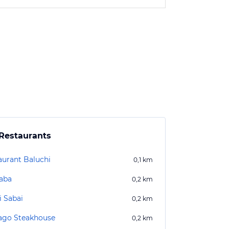
Restaurants
aurant Baluchi
0,1
km
Baba
0,2
km
i Sabai
0,2
km
ago Steakhouse
0,2
km