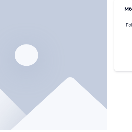
Mö
Fo