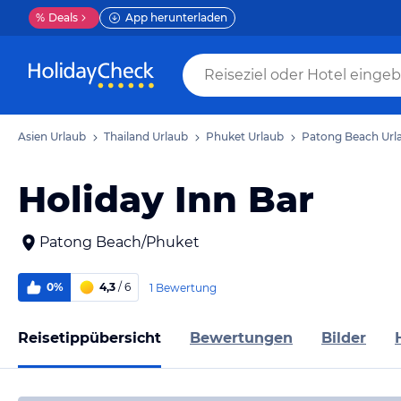
%
Deals
App herunterladen
Asien Urlaub
Thailand Urlaub
Phuket Urlaub
Patong Beach Url
Holiday Inn Bar
Patong Beach/Phuket
0%
4,3
/ 6
1 Bewertung
Reisetippübersicht
Bewertungen
Bilder