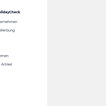
olidayCheck
ternehmen
 Werbung
hemen
 Artikel