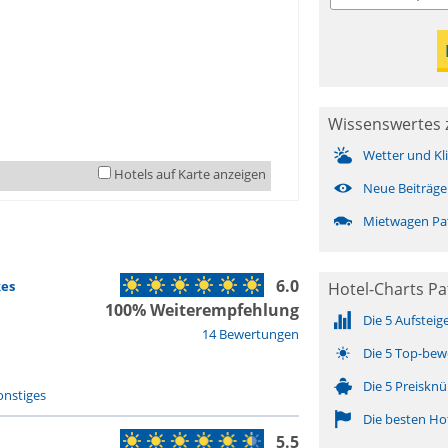
Wissenswertes 
Wetter und Kl
Hotels auf Karte anzeigen
Neue Beiträge
Mietwagen Pa
6.0
kes
Hotel-Charts P
100% Weiterempfehlung
Die 5 Aufsteig
14 Bewertungen
Die 5 Top-bew
Die 5 Preisknü
onstiges
Die besten Ho
5.5