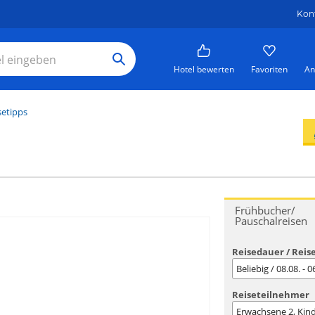
Kon
Hotel bewerten
Favoriten
An
setipps
Frühbucher/
Pauschalreisen
Reisedauer / Reis
Beliebig / 08.08. - 
Reiseteilnehmer
Erwachsene
2
, Kin