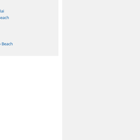
ai
Beach
o Beach