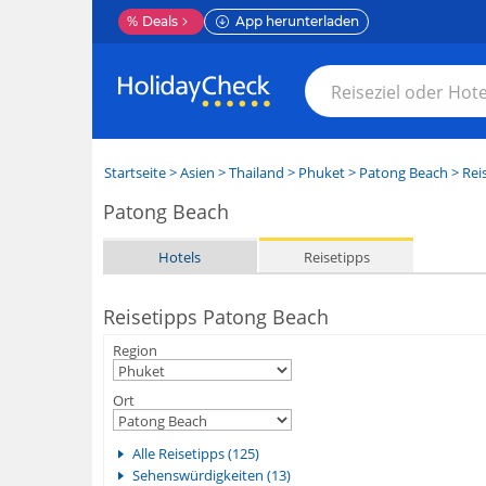
%
Deals
App herunterladen
Startseite
>
Asien
>
Thailand
>
Phuket
>
Patong Beach
> Rei
Patong Beach
Hotels
Reisetipps
Reisetipps Patong Beach
Region
Ort
Alle Reisetipps (125)
Sehenswürdigkeiten (13)