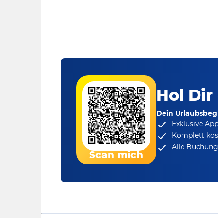
Hol Dir
Dein Urlaubsbegl
Exklusive Ap
Komplett kos
Alle Buchungs
Scan mich