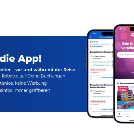
 die App!
eiter – vor und während der Reise
p-Rabatte
auf Deine Buchungen
tenlos,
keine Werbung
infos immer griffbereit