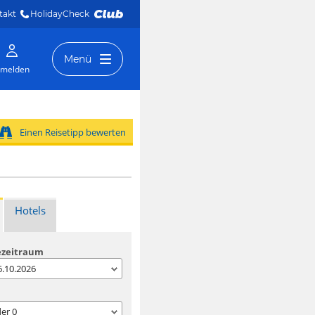
takt
HolidayCheck 
Menü
melden
Einen Reisetipp bewerten
Hotels
ezeitraum
06.10.2026
der
0