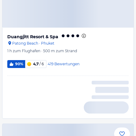
Duangjitt Resort & Spa
Patong Beach
·
Phuket
1 h
zum Flughafen
·
500 m
zum Strand
419
Bewertungen
90%
4,7
/ 6