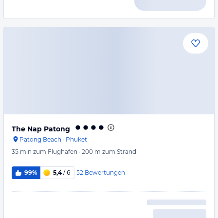
The Nap Patong
Patong Beach
·
Phuket
35 min
zum Flughafen
·
200 m
zum Strand
52
Bewertungen
99%
5,4
/ 6