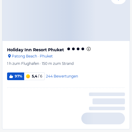
Holiday Inn Resort Phuket
Patong Beach
·
Phuket
1 h
zum Flughafen
·
150 m
zum Strand
244
Bewertungen
97%
5,4
/ 6