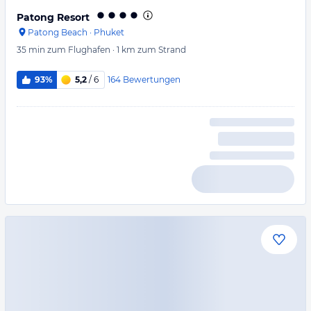
Patong Resort
Patong Beach
·
Phuket
35 min
zum Flughafen
·
1 km
zum Strand
164
Bewertungen
93%
5,2
/ 6