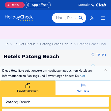
%
Deals
App öffnen
Kontakt
Hotel, Reiseziel
Urlaub
Phuket Urlaub
Patong Beach Urlaub
Patong Beach Hotels
Teilen
Hotels Patong Beach
Diese Hotelliste zeigt unsere am häufigsten gebuchten Hotels an.
Informationen zu Rankings und Bewertungen findest Du
hier
Pauschalreisen
Nur Hotel
Patong Beach