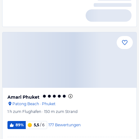
Amari Phuket
Patong Beach
·
Phuket
1 h
zum Flughafen
·
150 m
zum Strand
177
Bewertungen
89%
5,5
/ 6