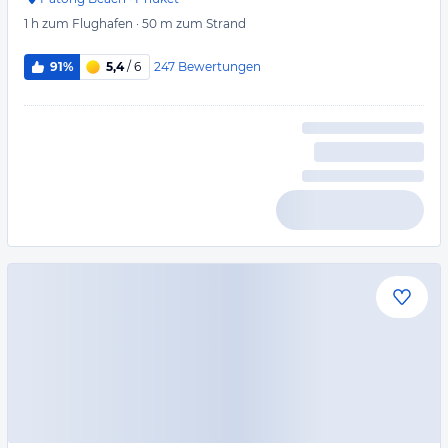
1 h
zum Flughafen
·
50 m
zum Strand
247
Bewertungen
91%
5,4
/ 6