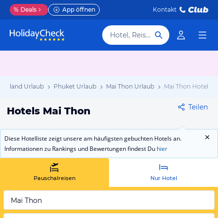
%
Deals
App öffnen
Kontakt
Hotel, Reiseziel
Thailand Urlaub
Phuket Urlaub
Mai Thon Urlaub
Mai Thon Hotels
Teilen
Hotels Mai Thon
Diese Hotelliste zeigt unsere am häufigsten gebuchten Hotels an.
Informationen zu Rankings und Bewertungen findest Du
hier
Pauschalreisen
Nur Hotel
Mai Thon