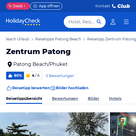
%
Deals
App öffnen
Kontakt
Hotel, Reiseziel
ng Beach Urlaub
Reisetipps Patong Beach
Reisetipp Zentrum Patong
Zentrum Patong
Patong Beach/Phuket
80%
4
/ 6
5 Bewertungen
Reisetipp bewerten
Bilder hochladen
Reisetippübersicht
Bewertungen
Bilder
Hotels