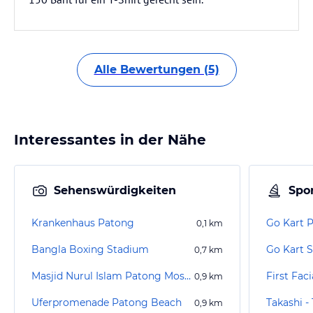
Alle Bewertungen (5)
Interessantes in der Nähe
Sehenswürdigkeiten
Spor
Krankenhaus Patong
Go Kart 
0,1
km
Bangla Boxing Stadium
Go Kart 
0,7
km
Masjid Nurul Islam Patong Moschee
First Fac
0,9
km
Uferpromenade Patong Beach
Takashi -
0,9
km