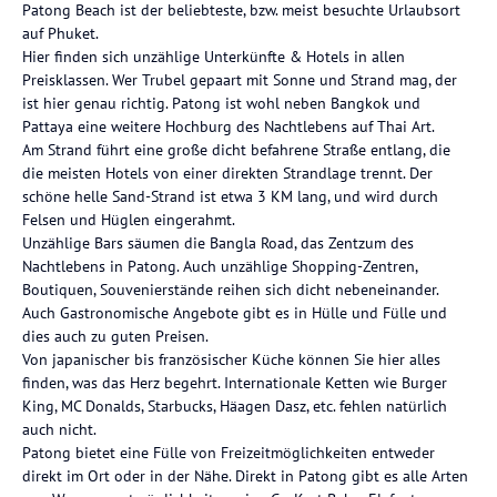
Patong Beach ist der beliebteste, bzw. meist besuchte Urlaubsort
auf Phuket.
Hier finden sich unzählige Unterkünfte & Hotels in allen
Preisklassen. Wer Trubel gepaart mit Sonne und Strand mag, der
ist hier genau richtig. Patong ist wohl neben Bangkok und
Pattaya eine weitere Hochburg des Nachtlebens auf Thai Art.
Am Strand führt eine große dicht befahrene Straße entlang, die
die meisten Hotels von einer direkten Strandlage trennt. Der
schöne helle Sand-Strand ist etwa 3 KM lang, und wird durch
Felsen und Hüglen eingerahmt.
Unzählige Bars säumen die Bangla Road, das Zentzum des
Nachtlebens in Patong. Auch unzählige Shopping-Zentren,
Boutiquen, Souvenierstände reihen sich dicht nebeneinander.
Auch Gastronomische Angebote gibt es in Hülle und Fülle und
dies auch zu guten Preisen.
Von japanischer bis französischer Küche können Sie hier alles
finden, was das Herz begehrt. Internationale Ketten wie Burger
King, MC Donalds, Starbucks, Häagen Dasz, etc. fehlen natürlich
auch nicht.
Patong bietet eine Fülle von Freizeitmöglichkeiten entweder
direkt im Ort oder in der Nähe. Direkt in Patong gibt es alle Arten