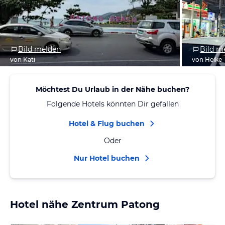
Bild melden
Bild m
von Kati
von Heike
Möchtest Du Urlaub in der Nähe buchen?
Folgende Hotels könnten Dir gefallen
Hotel & Flug buchen
Oder
Nur Hotel buchen
Hotel nähe Zentrum Patong