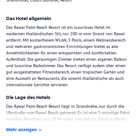
Das Hotel allgemein
Das Rawai Palm Beach Resort ist ein luxuriöses Hotel im
modernen thailändischen Stil, nur 200 m vom Strand von Rawai
entfernt. Mit kostenfreiem WLAN, 3 Pools, einem Wellnessbereich
und mehreren gastronomischen Einrichtungen bietet es alle
Annehmlichkeiten für einen entspannten und komfortablen
Aufenthalt. Die geräumigen Zimmer bieten einen eigenen Balkon
und luxuriöse Badezimmer. Das Resort verfügt zudem über einen
gut ausgestatteten Fitnessbereich, einen tropischen Garten und
eine Auswahl an Restaurants, die sowohl thailändische als auch
internationale Gerichte servieren.
Die Lage des Hotels
Das Rawai Palm Beach Resort liegt in Strandnähe, nur durch die
Uferstraße vom Rawai Beach getrennt. Es ist eine 5-minütige Fahrt
vom Kap Promthep und 20 Minuten vom Patong Beach entfernt.
Der internationale Flughafen Phuket ist in 50 Minuten mit dem
Mehr anzeigen
Auto erreichbar. Das Resort bietet auch einen kostenlosen