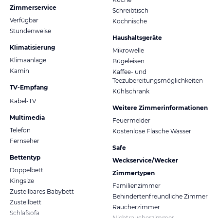
Zimmerservice
Schreibtisch
Verfügbar
Kochnische
Stundenweise
Haushaltsgeräte
Klimatisierung
Mikrowelle
Klimaanlage
Bügeleisen
Kamin
Kaffee- und
Teezubereitungsmöglichkeiten
TV-Empfang
Kühlschrank
Kabel-TV
Weitere Zimmerinformationen
Multimedia
Feuermelder
Telefon
Kostenlose Flasche Wasser
Fernseher
Safe
Bettentyp
Weckservice/Wecker
Doppelbett
Zimmertypen
Kingsize
Familienzimmer
Zustellbares Babybett
Behindertenfreundliche Zimmer
Zustellbett
Raucherzimmer
Schlafsofa
Nichtraucherzimmer