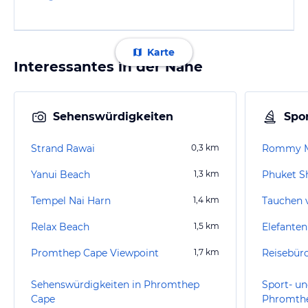
Karte
Interessantes in der Nähe
Sehenswürdigkeiten
Spor
Strand Rawai
0,3
km
Rommy M
Yanui Beach
1,3
km
Phuket S
Tempel Nai Harn
1,4
km
Tauchen 
Relax Beach
1,5
km
Elefanten
Promthep Cape Viewpoint
1,7
km
Sehenswürdigkeiten in Phromthep
Sport- un
Cape
Phromth