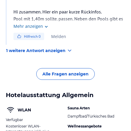
Hi zusammen. Hier ein paar kurze Rückinfos.
Pool mit 1,40m sollte. passen. Neben den Pools gibt es
vor diesen einen Sandbereich mit Wasser für
Mehr anzeigen
Kleinkinder. Da ist das wasser ggf. bis 50cm tief, kann
Melden
Hilfreich
0
ich nun aber nicht mehr auf den zentimeter abschätzen.
Adpater braucht man nicht. die normalen ladegeräte
1 weitere Antwort anzeigen
reichen vollkommen aus.
Late check out kann angefragt werden. bei uns war das
hotel ausgebucht und daher nicht möglich.
Alle Fragen anzeigen
hotel bietet shuttle zu 2 sandstränden an, strand direkt
in city rawai ist eher für fischerboote und weniger zum
Hotelausstattung Allgemein
Sauna Arten
WLAN
Dampfbad/Türkisches Bad
Verfügbar
Kostenloser WLAN-
Wellnessangebote