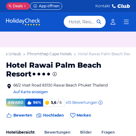
%
Deals
App öffnen
Kontakt
Hotel, Reiseziel
ape Urlaub
Phromthep Cape Hotels
Hotel Rawai Palm Beach Resort
Hotel Rawai Palm Beach
Resort
66/2 Viset Road 83130 Rawai Beach Phuket Thailand
Auf Karte anzeigen
415
Bewertungen
AWARD
96%
5,6
/ 6
Bewerten
Hochladen
Merken
Hotelübersicht
Bewertungen
Bilder
Fragen