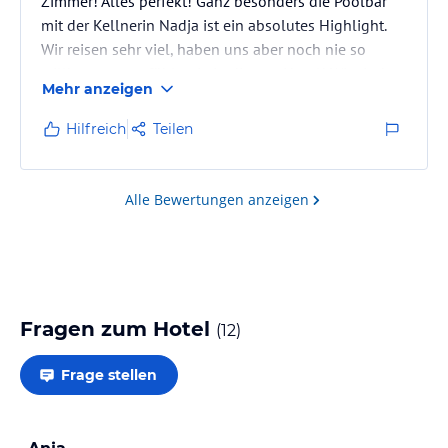
Zimmer! Alles perfekt! Ganz besonders die Poolbar
mit der Kellnerin Nadja ist ein absolutes Highlight.
Wir reisen sehr viel, haben uns aber noch nie so
willkommen gefühlt wie in diesem Hotel! Wir sind
Mehr anzeigen
zum zweiten Mal hier und es werden noch viele
Urlaube folgen!
Hilfreich
Teilen
Alle Bewertungen anzeigen
Fragen zum Hotel
(
12
)
Frage stellen