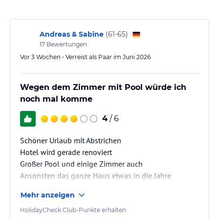
Wellnessbereich. Die Gäste können auch die Freiformpools nutzen
und sich im schönen tropischen Garten entspannen.
Hinweis:
Verfasst von HolidayCheck mit Hilfe von KI. Alle
Andreas & Sabine
(
61-65
)
Angaben ohne Gewähr. Bitte lies vor der Buchung die
17
Bewertungen
verbindlichen
Angebotsdetails
des jeweiligen Veranstalters.
Vor 3 Wochen • Verreist als Paar im Juni 2026
Wegen dem Zimmer mit Pool würde ich
noch mal komme
4
/ 6
Schöner Urlaub mit Abstrichen
Hotel wird gerade renoviert
Großer Pool und einige Zimmer auch
Ansonsten das ganze Haus etwas in die Jahre
gekommen
Mehr anzeigen
HolidayCheck Club-Punkte erhalten