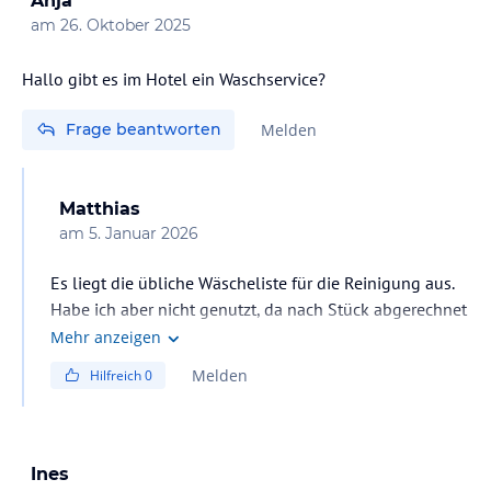
Anja
am
26. Oktober 2025
Hallo gibt es im Hotel ein Waschservice?
Frage beantworten
Melden
Matthias
am
5. Januar 2026
Es liegt die übliche Wäscheliste für die Reinigung aus.
Habe ich aber nicht genutzt, da nach Stück abgerechnet
und sehr teuer. An de Hauptstraße gibt es alle paar
Mehr anzeigen
Meter ein Schild für Wäscheservice (ca 50-70 Bath pro
Melden
Hilfreich
0
kg, mit Bügeln +50) next day.
Ines