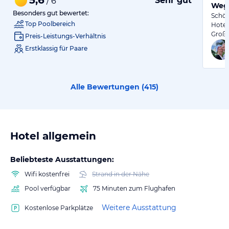
Sehr gut
/ 6
Wege
Besonders gut bewertet:
Schön
Top Poolbereich
Hotel
Große
Preis-Leistungs-Verhältnis
Erstklassig für Paare
Alle Bewertungen (
415
)
Hotel allgemein
Beliebteste Ausstattungen:
Wifi kostenfrei
Strand in der Nähe
Pool verfügbar
75 Minuten zum Flughafen
Weitere Ausstattung
Kostenlose Parkplätze