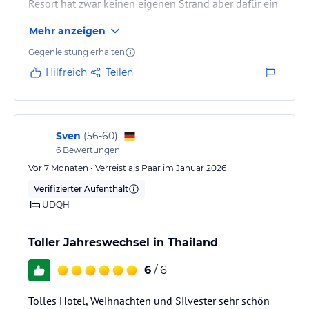
Resort hat zwar keinen eigenen Strand aber dafür ein
shattel zu 2 Stränden. Das Essen im Hotel ist nicht
Mehr anzeigen
schlecht wenn man sich dran gewöhnt hat. Obst ist
natürlich auch reichlich vorhanden.Tip morgens
Gegenleistung erhalten
kräftig essen dann reicht's auch bis zum Abend. Die
Hilfreich
Teilen
Lage ist zwar nicht so schön man braucht für alles
ein Taxi oder man nimmt den Bus aber da alles nicht
so viel kostet kein…
Sven
(
56-60
)
6
Bewertungen
Vor 7 Monaten • Verreist als Paar im Januar 2026
Verifizierter Aufenthalt
UDQH
Toller Jahreswechsel in Thailand
6
/ 6
Tolles Hotel, Weihnachten und Silvester sehr schön