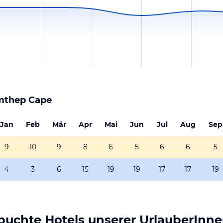
mthep Cape
Jan
Feb
Mär
Apr
Mai
Jun
Jul
Aug
Sep
9
10
9
8
6
5
6
6
5
4
3
6
15
19
19
17
17
19
uchte Hotels unserer UrlauberInn