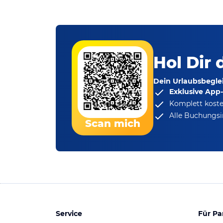
Hol Dir 
Dein Urlaubsbeglei
Exklusive App
Komplett koste
Alle Buchungsi
Scan mich
Service
Für Pa