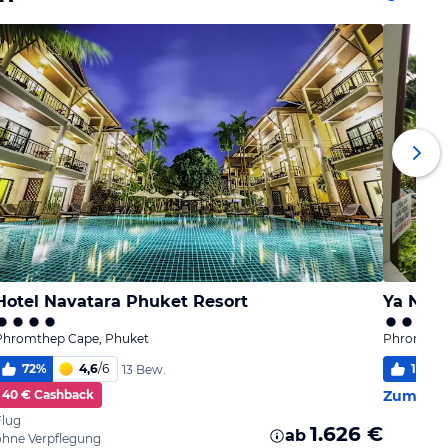
Hotel Navatara Phuket Resort
Ya Nui 
Phromthep Cape, Phuket
Phromthep
72
%
4,6
/
6
100
%
13 Bew.
40 € Cashback
Zum Hot
Flug
1.626 €
ab
ohne Verpflegung