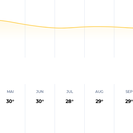
MAI
JUN
JUL
AUG
SEP
30
°
30
°
28
°
29
°
29
°