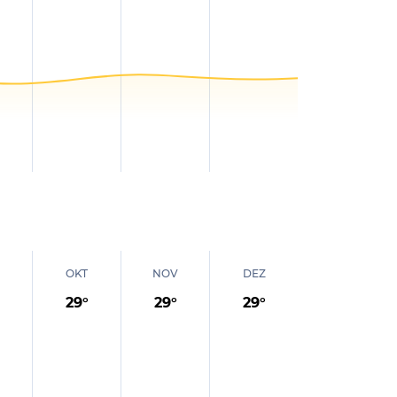
OKT
NOV
DEZ
29
°
29
°
29
°