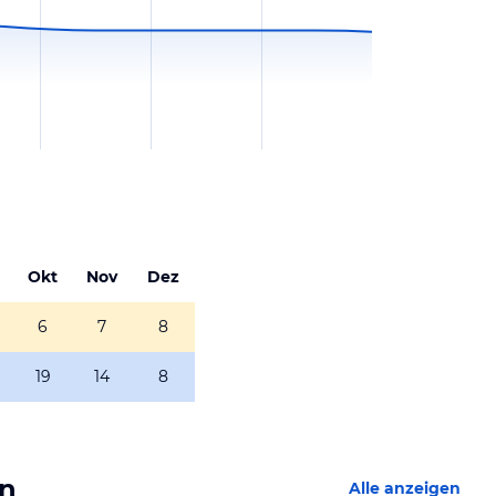
Okt
Nov
Dez
6
7
8
19
14
8
en
Alle anzeigen