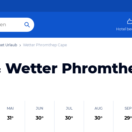
Hotel be
et Urlaub
Wetter Phromthep Cape
& Wetter Phromth
MAI
JUN
JUL
AUG
SEP
31
°
30
°
30
°
30
°
29
°