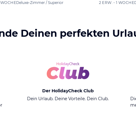
 1 WOCHE
Deluxe-Zimmer / Superior
2 ERW. • 1 WOCHE
inde Deinen perfekten Urla
Der HolidayCheck Club
n
Dein Urlaub. Deine Vorteile. Dein Club.
Di
or
me