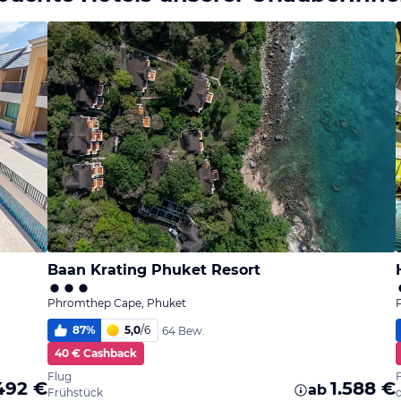
Baan Krating Phuket Resort
Phromthep Cape, Phuket
87
%
5,0
/
6
64 Bew.
40 € Cashback
Flug
.492 €
1.588 €
ab
Frühstück