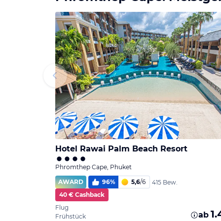
Hotel Rawai Palm Beach Resort
Phromthep Cape, Phuket
AWARD
96
%
5,6
/
6
415 Bew.
40 € Cashback
Flug
1
ab
Frühstück