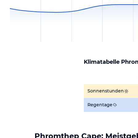
Klimatabelle
Phro
Sonnenstunden
Regentage
Phromthep Cape: Meistgeb