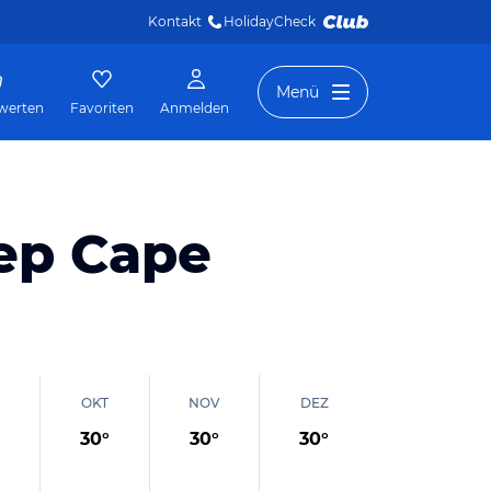
Kontakt
HolidayCheck 
Menü
werten
Favoriten
Anmelden
ep Cape
OKT
NOV
DEZ
30
°
30
°
30
°