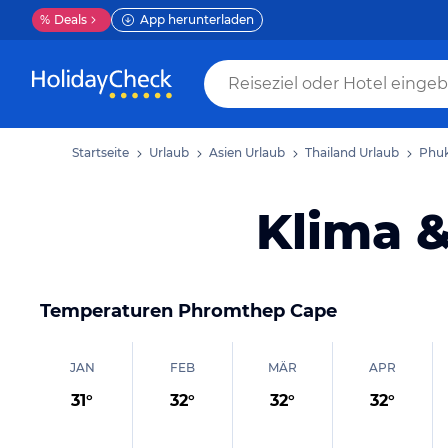
%
Deals
App herunterladen
Startseite
Urlaub
Asien Urlaub
Thailand Urlaub
Phuk
Klima 
Temperaturen
Phromthep Cape
JAN
FEB
MÄR
APR
31
°
32
°
32
°
32
°