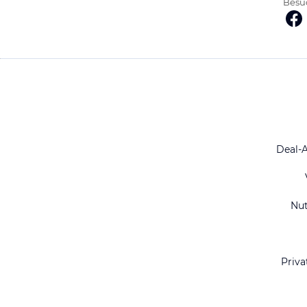
Besuc
Deal-
Nu
Priva