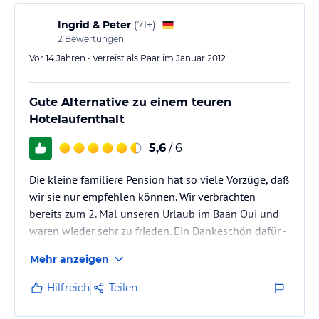
Ingrid & Peter
(
71+
)
2
Bewertungen
Vor 14 Jahren • Verreist als Paar im Januar 2012
Gute Alternative zu einem teuren
Hotelaufenthalt
5,6
/ 6
Die kleine familiere Pension hat so viele Vorzüge, daß
wir sie nur empfehlen können. Wir verbrachten
bereits zum 2. Mal unseren Urlaub im Baan Oui und
waren wieder sehr zu frieden. Ein Dankeschön dafür -
wenn wir gesund bleiben - werden wir
Mehr anzeigen
wiederkommen.
Hilfreich
Teilen
Da wir Toastbrot nicht mögen, kauften wir beim
deutschen oder schweizer Bäcker, die beide gut zu