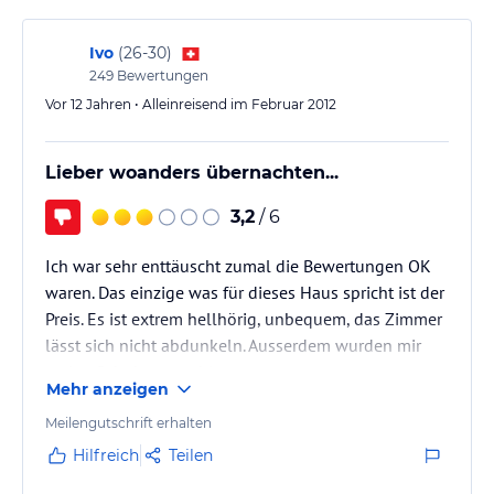
Fuß zu erreichen sind, leckeres dunkles Brot ein. In
der Nähe vom Naiharn-Strand gibt es kleine
Ivo
(
26-30
)
Badebuchten (Baan Krating und Ao Sane). Hier kann
249
Bewertungen
man gut schnorcheln…
Vor 12 Jahren • Alleinreisend im Februar 2012
Lieber woanders übernachten...
3,2
/ 6
Ich war sehr enttäuscht zumal die Bewertungen OK
waren. Das einzige was für dieses Haus spricht ist der
Preis. Es ist extrem hellhörig, unbequem, das Zimmer
lässt sich nicht abdunkeln. Ausserdem wurden mir
meine Schuhe gestohlen.
Mehr anzeigen
Meilengutschrift erhalten
Hilfreich
Teilen