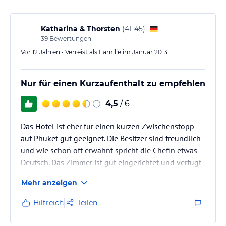
Katharina & Thorsten
(
41-45
)
39
Bewertungen
Vor 12 Jahren • Verreist als Familie im Januar 2013
Nur für einen Kurzaufenthalt zu empfehlen
4,5
/ 6
Das Hotel ist eher für einen kurzen Zwischenstopp
auf Phuket gut geeignet. Die Besitzer sind freundlich
und wie schon oft erwähnt spricht die Chefin etwas
Deutsch. Das Zimmer ist gut eingerichtet und verfügt
über Safe, TV, Wasserkocher, Tassen, Instantkaffee,
Mehr anzeigen
Kühlschrank. Bis auf das Badezimmer war alles
sauber, aber für die ein Paar Nächte haben wir ein
Hilfreich
Teilen
Auge zugedrückt. Die Entfernung zum Strand ist
etwas weit, wir wussten es und hatten sowieso einen