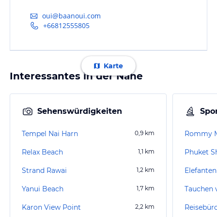
oui@baanoui.com
+66812555805
Karte
Interessantes in der Nähe
Sehenswürdigkeiten
Spor
Tempel Nai Harn
0,9
km
Rommy M
Relax Beach
1,1
km
Phuket S
Strand Rawai
1,2
km
Elefanten
Yanui Beach
1,7
km
Tauchen 
Karon View Point
2,2
km