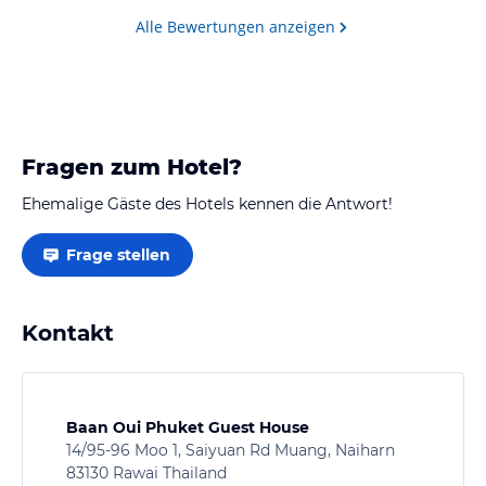
defensives Fahren ist ein Muss ). Interent und Handy
Alle Bewertungen anzeigen
kein Problem, man sollte sich jedoch eine Thai Sim
Karte kaufen - ist…
Fragen zum Hotel?
Ehemalige Gäste des Hotels kennen die Antwort!
Frage stellen
Kontakt
Baan Oui Phuket Guest House
14/95-96 Moo 1, Saiyuan Rd Muang, Naiharn
83130 Rawai Thailand