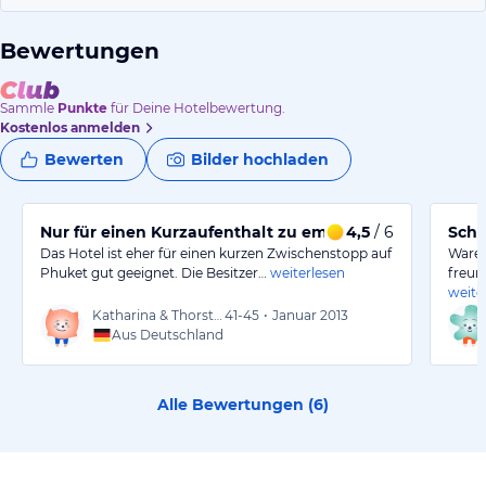
Bewertungen
Sammle
Punkte
für Deine Hotelbewertung.
Kostenlos anmelden
Bewerten
Bilder hochladen
Nur für einen Kurzaufenthalt zu empfehlen
4,5
/ 6
Schö
Das Hotel ist eher für einen kurzen Zwischenstopp auf
Waren
Phuket gut geeignet. Die Besitzer…
weiterlesen
freun
weite
Katharina & Thorsten
41-45
•
Januar 2013
Aus Deutschland
Alle Bewertungen (
6
)