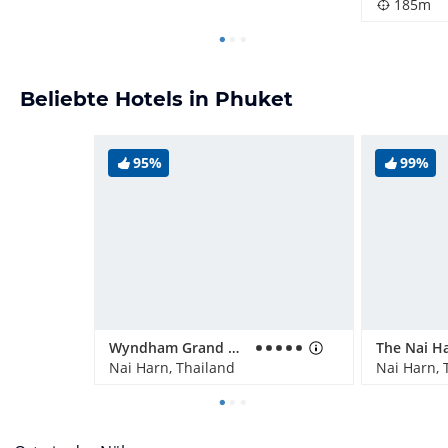
185m
Beliebte Hotels in Phuket
95%
99%
Wyndham Grand Nai Harn Beach Phuket
Nai Harn, Thailand
Nai Harn, 