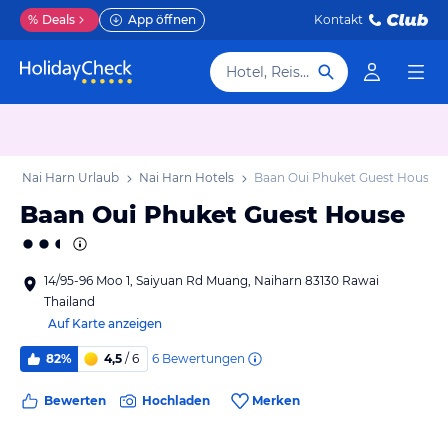
%
Deals
App öffnen
Kontakt
Hotel, Reiseziel
b
Nai Harn Urlaub
Nai Harn Hotels
Baan Oui Phuket Guest House
Baan Oui Phuket Guest House
14/95-96 Moo 1, Saiyuan Rd Muang, Naiharn 83130 Rawai
Thailand
Auf Karte anzeigen
6
Bewertungen
82%
4,5
/ 6
Bewerten
Hochladen
Merken