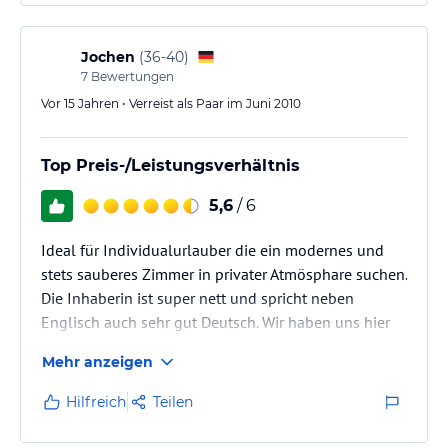
Jochen
(
36-40
)
7
Bewertungen
Vor 15 Jahren • Verreist als Paar im Juni 2010
Top Preis-/Leistungsverhältnis
5,6
/ 6
Ideal für Individualurlauber die ein modernes und
stets sauberes Zimmer in privater Atmösphare suchen.
Die Inhaberin ist super nett und spricht neben
Englisch auch sehr gut Deutsch. Wir haben uns hier
sehr wohl gefühlt und fahren in wenigen Tagen ein
Mehr anzeigen
zweites mal für 2 Wochen in dieses Guesthouse.
Hilfreich
Teilen
Mofa leiht man sich bei der Inhaberin und ist die
beste Möglichkeit die Umgebung zu erkunden. (