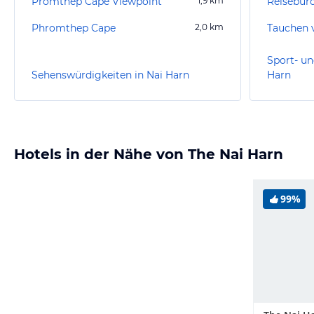
Promthep Cape Viewpoint
1,9
km
Phromthep Cape
2,0
km
Tauchen 
Sport- un
Sehenswürdigkeiten in Nai Harn
Harn
Hotels in der Nähe von The Nai Harn
99%