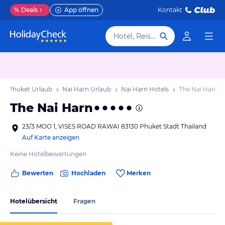
%
Deals
App öffnen
Kontakt
Hotel, Reiseziel
Phuket Urlaub
Nai Harn Urlaub
Nai Harn Hotels
The Nai Harn
The Nai Harn
23/3 MOO 1, VISES ROAD RAWAI 83130 Phuket Stadt Thailand
Auf Karte anzeigen
Keine Hotelbewertungen
Bewerten
Hochladen
Merken
Hotelübersicht
Fragen