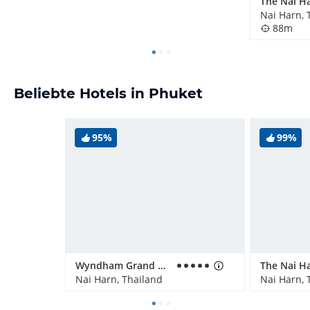
Nai Harn, 
88m
Beliebte Hotels in Phuket
95%
99%
Wyndham Grand Nai Harn Beach Phuket
Nai Harn, Thailand
Nai Harn, 