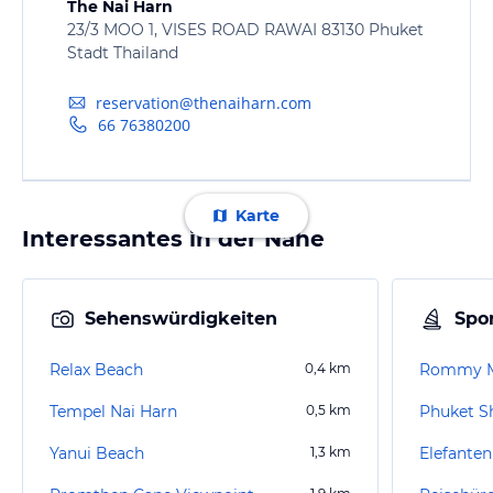
The Nai Harn
23/3 MOO 1, VISES ROAD RAWAI 83130 Phuket
Stadt Thailand
reservation@thenaiharn.com
66 76380200
Karte
Interessantes in der Nähe
Sehenswürdigkeiten
Spor
Relax Beach
0,4
km
Rommy M
Tempel Nai Harn
0,5
km
Phuket S
Yanui Beach
1,3
km
Elefanten