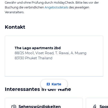
Gewähr und ohne Prüfung durch HolidayCheck. Bitte lies vor der
Buchung die verbindlichen
Angebotsdetails
des jeweiligen
Veranstalters.
Kontakt
The Lago apartments 2bd
88/25 Moo1, Viset Road, T. Rawai, A. Muang
83130 Phuket Thailand
Karte
Interessantes in der Nähe
Sehenswürdigkeiten
Spor