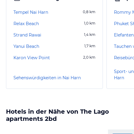
Tempel Nai Harn
0,8
km
Rommy M
Relax Beach
1,0
km
Phuket S
Strand Rawai
1,4
km
Elefanten
Yanui Beach
1,7
km
Tauchen 
Karon View Point
2,0
km
Sport- un
Sehenswürdigkeiten in Nai Harn
Harn
Hotels in der Nähe von The Lago
apartments 2bd