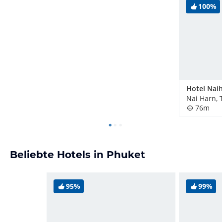
100%
Nai Harn, 
76m
Beliebte Hotels in Phuket
95%
99%