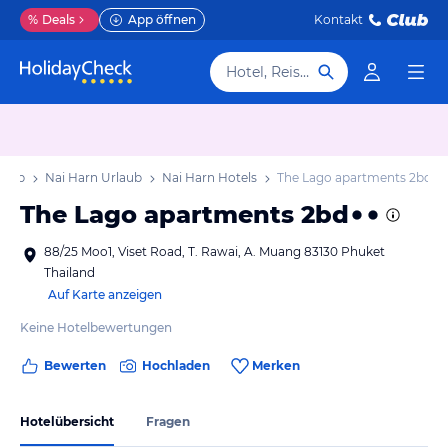
%
Deals
App öffnen
Kontakt
Hotel, Reiseziel
laub
Nai Harn Urlaub
Nai Harn Hotels
The Lago apartments 2bd
The Lago apartments 2bd
88/25 Moo1, Viset Road, T. Rawai, A. Muang 83130 Phuket
Thailand
Auf Karte anzeigen
Keine Hotelbewertungen
Bewerten
Hochladen
Merken
Hotelübersicht
Fragen