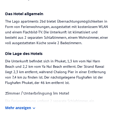
Das Hotel allgemein
The Lago apartments 2bd bietet Übernachtungsmöglichkeiten in
Form von Ferienwohnungen, ausgestattet mit kostenlosem WLAN
und einem Flachbild-TV. Die Unterkunft ist klimatisiert und
besteht aus 2 separaten Schlafzimmern, einem Wohnzimmer, einer
voll ausgestatteten Küche sowie 2 Badezimmern.
Die Lage des Hotels
Die Unterkunft befindet sich in Phuket, 1,3 km vom Nai Harn
Beach und 2,2 km vom Ya Nui Beach entfernt. Der Strand Rawai
liegt 2,3 km entfernt, während Chalong Pier in einer Entfernung
von 7,4 km zu finden ist. Der nächstgelegene Flughafen ist der
Flughafen Phuket, der 46 km entfernt ist.
Zimmer / Unterbringung im Hotel
Die Ferienwohnung umfasst 2 separate Schlafzimmer, ein
Wohnzimmer, eine voll ausgestattete Küche und 2 Badezimmer.
Mehr anzeigen
Die Unterkunft verfügt über Annehmlichkeiten wie einen