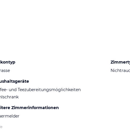
lkontyp
Zimmert
rasse
Nichtrau
ushaltsgeräte
fee- und Teezubereitungsmöglichkeiten
hlschrank
itere Zimmerinformationen
uermelder
fe