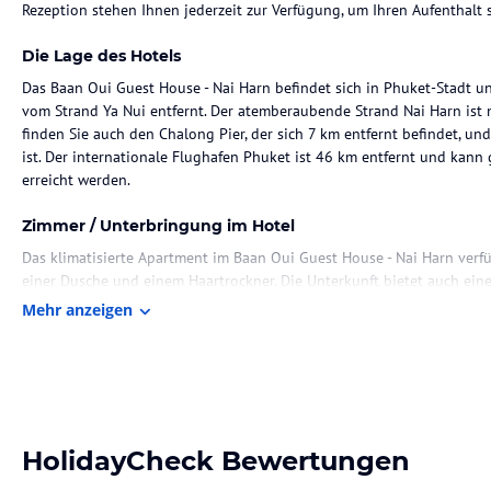
Rezeption stehen Ihnen jederzeit zur Verfügung, um Ihren Aufenthalt
Die Lage des Hotels
Das Baan Oui Guest House - Nai Harn befindet sich in Phuket-Stadt u
vom Strand Ya Nui entfernt. Der atemberaubende Strand Nai Harn ist n
finden Sie auch den Chalong Pier, der sich 7 km entfernt befindet, u
ist. Der internationale Flughafen Phuket ist 46 km entfernt und kann
erreicht werden.
Zimmer / Unterbringung im Hotel
Das klimatisierte Apartment im Baan Oui Guest House - Nai Harn ver
einer Dusche und einem Haartrockner. Die Unterkunft bietet auch eine
entspannen und die Natur genießen können. Kostenlose Privatparkplä
Mehr anzeigen
Gastronomie im Hotel
Das Baan Oui Guest House - Nai Harn bietet keine Verpflegungsmöglich
jedoch eine Vielzahl von Restaurants und Cafés, in denen Sie lokale 
können. Das freundliche Personal steht Ihnen gerne zur Verfügung, 
der Reservierung von Tischen zu helfen.
HolidayCheck Bewertungen