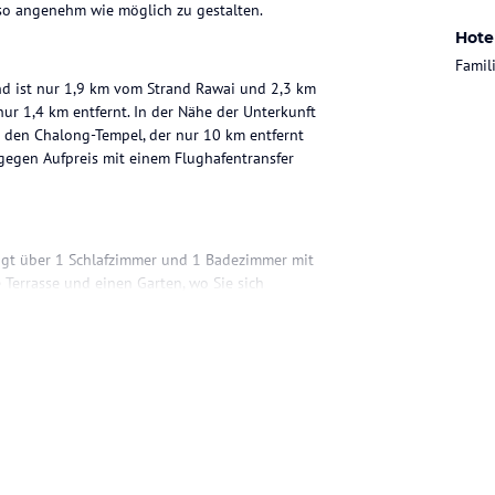
 so angenehm wie möglich zu gestalten.
Hote
Famil
nd ist nur 1,9 km vom Strand Rawai und 2,3 km
ur 1,4 km entfernt. In der Nähe der Unterkunft
nd den Chalong-Tempel, der nur 10 km entfernt
 gegen Aufpreis mit einem Flughafentransfer
fügt über 1 Schlafzimmer und 1 Badezimmer mit
 Terrasse und einen Garten, wo Sie sich
tze stehen Ihnen ebenfalls zur Verfügung.
keiten vor Ort an. In der Nähe finden Sie
Spezialitäten und internationale Küche genießen
um Ihnen Empfehlungen zu geben und Ihnen bei