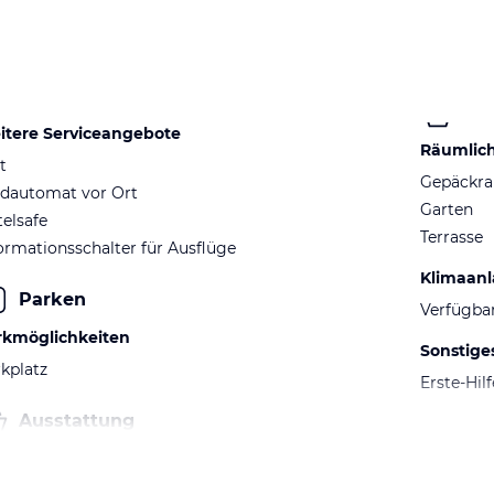
itere Serviceangebote
Räumlic
t
Gepäckr
ldautomat vor Ort
Garten
elsafe
Terrasse
ormationsschalter für Ausflüge
Klimaan
Parken
Verfügba
rkmöglichkeiten
Sonstige
kplatz
Erste-Hil
Ausstattung