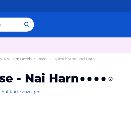
Nai Harn Hotels
Baan Oui guest house - Nai Harn
e - Nai Harn
Auf Karte anzeigen