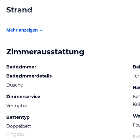
Strand
Mehr anzeigen
Zimmerausstattung
Badezimmer
Ba
Badezimmerdetails
Ter
Dusche
Ha
Zimmerservice
Kaf
Kü
Verfügbar
We
Bettentyp
Fe
Doppelbett
Kingsize
Sa