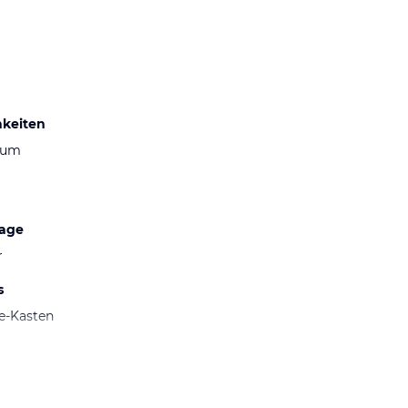
hkeiten
aum
lage
r
s
fe-Kasten