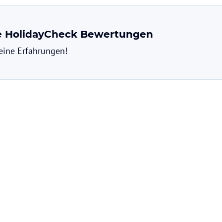
elzahl von Aktivitäten und
e gelegenen Strände, um Sonne und Meer zu
ne HolidayCheck Bewertungen
im Schnorcheln oder Tauchen. Der Chalong-
e lokale Kultur und Geschichte kennenzulernen.
deine Erfahrungen!
bei der Organisation von Aktivitäten und
ohne Gewähr. Bitte lies vor der Buchung die