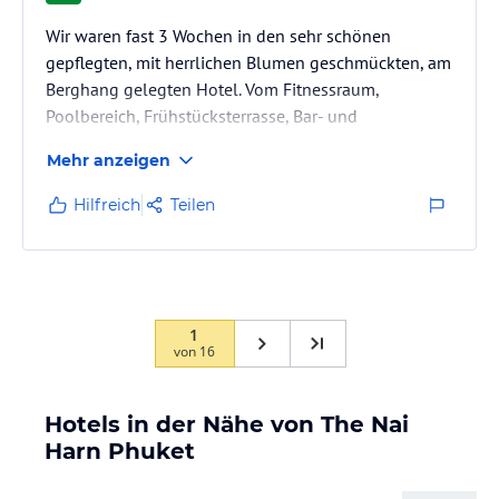
Wir waren fast 3 Wochen in den sehr schönen
gepflegten, mit herrlichen Blumen geschmückten, am
Berghang gelegten Hotel. Vom Fitnessraum,
Poolbereich, Frühstücksterrasse, Bar- und
Strandbereich und die schönen großen Zimmer, alles
Mehr anzeigen
war perfekt eingerichtet und gepflegt, um sich
rundum wohl zu fühlen. Das freundliche und
Hilfreich
Teilen
zuvorkommende Personal rundet das ganze
Ambiente ab. Auch ein deutschsprachiger Hotelchef
war für uns sehr angenehm.
1
von
16
Hotels in der Nähe von The Nai
Harn Phuket