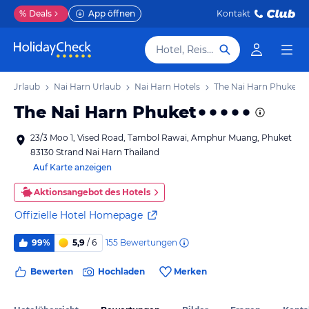
%
Deals
App öffnen
Kontakt
Hotel, Reiseziel
et Urlaub
Nai Harn Urlaub
Nai Harn Hotels
The Nai Harn Phuket
The Nai Harn Phuket
23/3 Moo 1, Vised Road, Tambol Rawai, Amphur Muang, Phuket
83130 Strand Nai Harn Thailand
Auf Karte anzeigen
Aktionsangebot des Hotels
Offizielle Hotel Homepage
155
Bewertungen
99%
5,9
/ 6
Bewerten
Hochladen
Merken