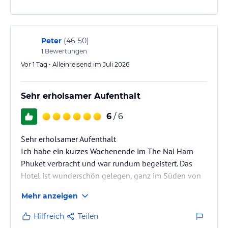
Peter
(
46-50
)
1
Bewertungen
Vor 1 Tag • Alleinreisend im Juli 2026
Sehr erholsamer Aufenthalt
6
/ 6
Sehr erholsamer Aufenthalt
Ich habe ein kurzes Wochenende im The Nai Harn
Phuket verbracht und war rundum begeistert. Das
Hotel ist wunderschön gelegen, ganz im Süden von
Phuket, an einem Hang mit einem traumhaften Blick
Mehr anzeigen
über die Nai Harn Bucht.
Die Zimmer mit Meerblick verfügen über eine riesige
Hilfreich
Teilen
Terrasse, die perfekt zum Entspannen und