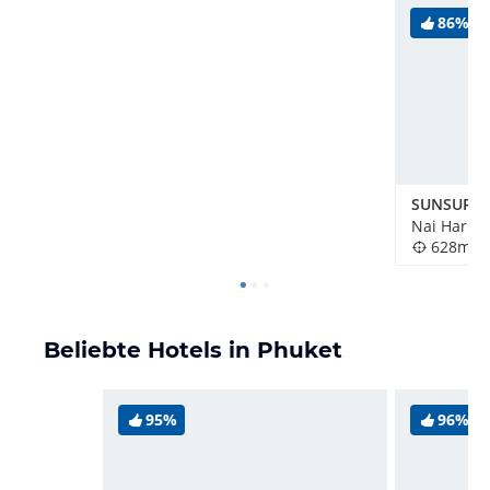
86%
SUNSURI 
Nai Harn, 
628m
Beliebte Hotels in Phuket
95%
96%