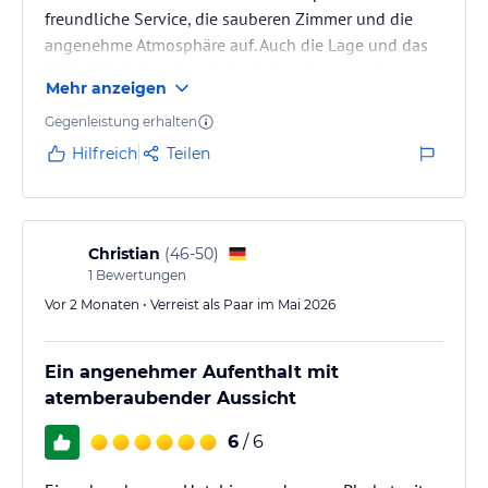
freundliche Service, die sauberen Zimmer und die
angenehme Atmosphäre auf. Auch die Lage und das
Frühstück haben den Aufenthalt sehr angenehm
Mehr anzeigen
gemacht.
Gegenleistung erhalten
Hilfreich
Teilen
Christian
(
46-50
)
1
Bewertungen
Vor 2 Monaten • Verreist als Paar im Mai 2026
Ein angenehmer Aufenthalt mit
atemberaubender Aussicht
6
/ 6