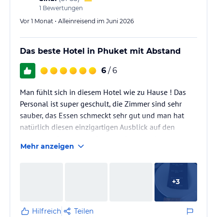
1
Bewertungen
Vor 1 Monat • Alleinreisend im Juni 2026
Das beste Hotel in Phuket mit Abstand
6
/ 6
Man fühlt sich in diesem Hotel wie zu Hause ! Das
Personal ist super geschult, die Zimmer sind sehr
sauber, das Essen schmeckt sehr gut und man hat
natürlich diesen einzigartigen Ausblick auf den
schönsten Strand bzw Bucht in Phuket ! Super tolle
Mehr anzeigen
Anlage alles vom feinsten, kann man nicht meckern !
:)
+
3
Hilfreich
Teilen