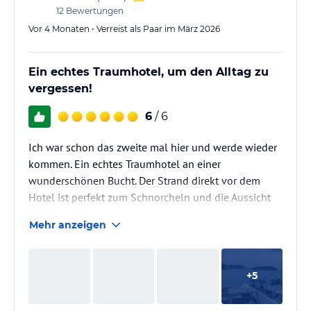
12
Bewertungen
Vor 4 Monaten • Verreist als Paar im März 2026
Ein echtes Traumhotel, um den Alltag zu
vergessen!
6
/ 6
Ich war schon das zweite mal hier und werde wieder
kommen. Ein echtes Traumhotel an einer
wunderschönen Bucht. Der Strand direkt vor dem
Hotel ist perfekt zum Schnorcheln und die Aussicht
vom Hotel aus ist Atem beraubend. Alle
Mehr anzeigen
Mitarbeitenden sind ganz besonders aufmerksam
und super freundlich. Man fühlt sich hier immer
rundum wohl! Das Essen und der Service sind ganz
+
5
herausragend.