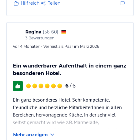
Hilfreich
Teilen
Regina
(
56-60
)
3
Bewertungen
Vor 4 Monaten • Verreist als Paar im März 2026
Ein wunderbarer Aufenthalt in einem ganz
besonderen Hotel.
6
/ 6
Ein ganz besonderes Hotel. Sehr kompetente,
freundliche und herzliche MitarbeiterInnen in allen
Bereichen, hervorragende Küche, in der sehr viel
selbst gemacht wird wie z.B. Marmelade,
Erdnussbutter und Frischkäse am Frühstücksbuffett,
Mehr anzeigen
sehr nachhaltig orientiert.