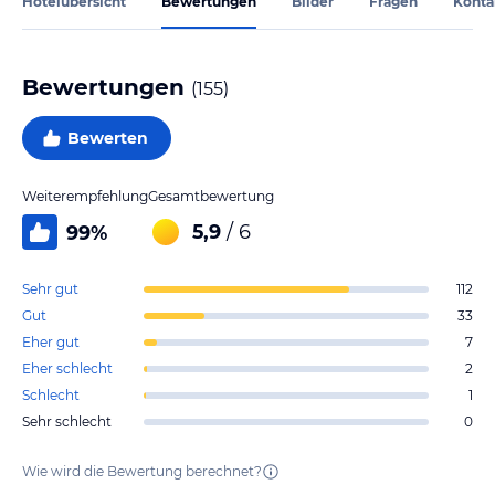
Hotelübersicht
Bewertungen
Bilder
Fragen
Konta
Bewertungen
(
155
)
Bewerten
Weiterempfehlung
Gesamtbewertung
5,9
/ 6
99
%
Sehr gut
112
Gut
33
Eher gut
7
Eher schlecht
2
Schlecht
1
Sehr schlecht
0
Wie wird die Bewertung berechnet?