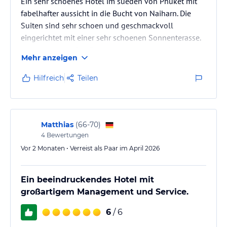
Ein sehr schoenes Hotel im sueden von Phuket mit
fabelhafter aussicht in die Bucht von Naiharn. Die
Suiten sind sehr schoen und geschmackvoll
eingerichtet mit einer sehr schoenen Sonnenterasse.
Absolut klasse. Das Fruehstueck hat uns sehr
Mehr anzeigen
gefallen. Der service ist aufmerksam und sehr
freundlich und wir danken dem ganzen personal. Das
Hilfreich
Teilen
Grill Restaurant am Strand ist super und wir haben
unsere abende dort sehr genossen. Alles in allem
muss ich sagen das wir unseren Aufenthalt sehr
genossen haben und haben gleich…
Matthias
(
66-70
)
4
Bewertungen
Vor 2 Monaten • Verreist als Paar im April 2026
Ein beeindruckendes Hotel mit
großartigem Management und Service.
6
/ 6