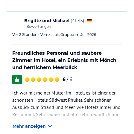
Sonnenbaden einlädt. Der Pool ist zwar nicht
besonders groß, dafür aber sehr schön gestaltet und
ausgesprochen gemütlich.
Brigitte und Michael
(
41-45
)
Das Frühstücksbuffet bietet eine ausgezeichnete
1
Bewertungen
Auswahl und…
Vor 2 Stunden • Verreist als Gruppe im Juli 2026
Freundliches Personal und saubere
Zimmer im Hotel, ein Erlebnis mit Mönch
und herrlichem Meerblick
6
/ 6
Ich war mit meiner Mutter im Hotel, es ist einer der
schönsten Hotels Südwest Phuket. Sehr schöner
Ausblick zum Strand und Meer, wie Hotelzimmer und
Restaurant. Sehr sauber und alle sehr freundlich und
hilfsbereit. Wir kommen wieder... und jeden Freitag
Mehr anzeigen
kommt der Mönch zum Beten, war sehr schön.