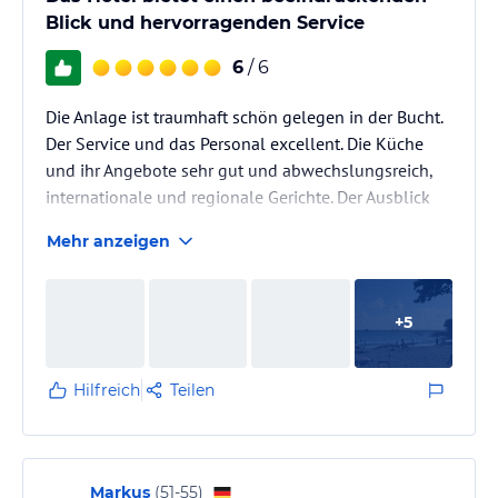
Blick und hervorragenden Service
6
/ 6
Die Anlage ist traumhaft schön gelegen in der Bucht.
Der Service und das Personal excellent. Die Küche
und ihr Angebote sehr gut und abwechslungsreich,
internationale und regionale Gerichte. Der Ausblick
von den Zimmern mit Meerblick und privater Terrasse
Mehr anzeigen
sind sensationell. Wir würden sofort wieder
herkommen.
+
5
Hilfreich
Teilen
Markus
(
51-55
)