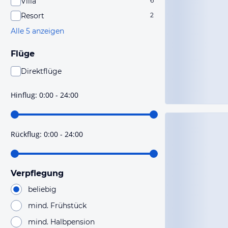
Villa
6
Resort
2
Alle 5 anzeigen
Flüge
Direktflüge
Du findest mit dieser Einstellung Flüge, die mit sehr
hoher Wahrscheinlichkeit Direktflüge sind. Bitte
Hinflug
:
0:00 - 24:00
prüfe vor der Buchung noch einmal die Flugdetails.
Rückflug
:
0:00 - 24:00
Verpflegung
beliebig
mind. Frühstück
mind. Halbpension