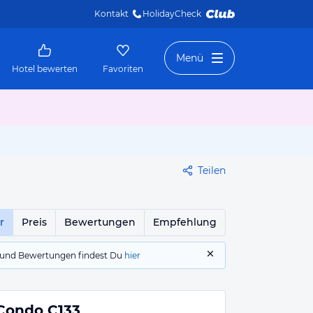
Kontakt
HolidayCheck 
Menü
Hotel bewerten
Favoriten
Teilen
r
Preis
Bewertungen
Empfehlung
gs und Bewertungen findest Du
hier
Condo C133