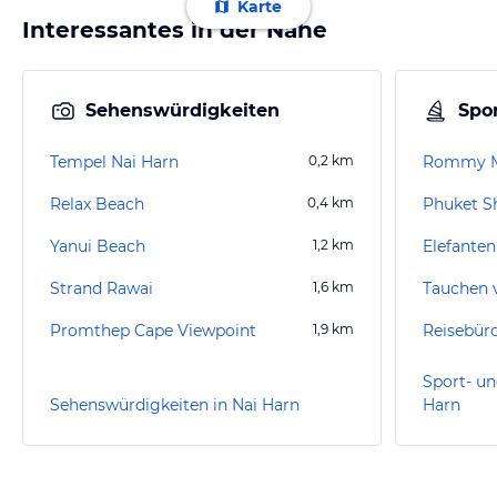
Karte
Interessantes in der Nähe
Sehenswürdigkeiten
Spor
Tempel Nai Harn
0,2
km
Rommy M
Relax Beach
0,4
km
Phuket S
Yanui Beach
1,2
km
Elefanten
Strand Rawai
1,6
km
Tauchen 
Promthep Cape Viewpoint
1,9
km
Sport- un
Sehenswürdigkeiten in Nai Harn
Harn