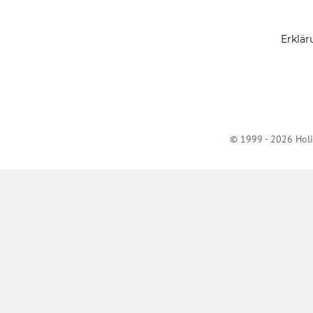
Erklär
© 1999 - 2026 Holi