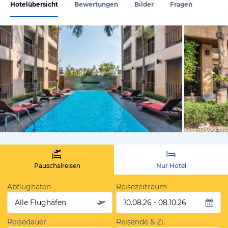
Hotelübersicht
Bewertungen
Bilder
Fragen
vom Hotelie
Pauschalreisen
Nur Hotel
Abflughafen
Reisezeitraum
Alle Flughäfen
10.08.26 - 08.10.26
Reisedauer
Reisende & Zi.