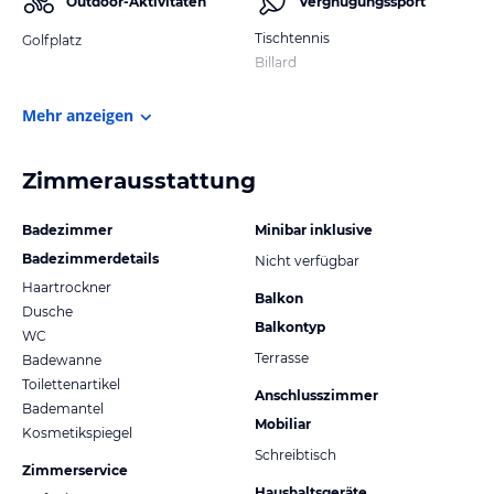
Outdoor-Aktivitäten
Vergnügungssport
Tischtennis
Golfplatz
Billard
Mehr anzeigen
Zimmerausstattung
Badezimmer
Minibar inklusive
Badezimmerdetails
Nicht verfügbar
Haartrockner
Balkon
Dusche
Balkontyp
WC
Terrasse
Badewanne
Toilettenartikel
Anschlusszimmer
Bademantel
Mobiliar
Kosmetikspiegel
Schreibtisch
Zimmerservice
Haushaltsgeräte