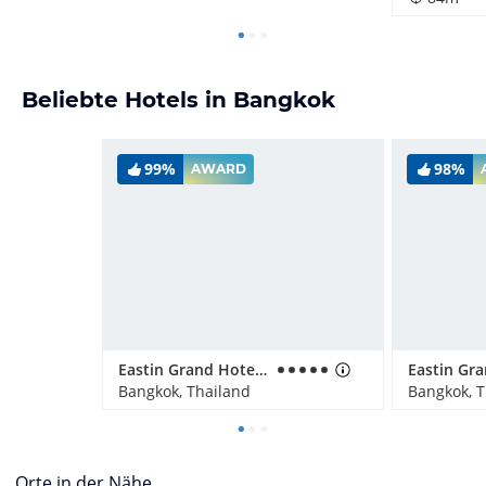
Beliebte Hotels in Bangkok
99%
98%
AWARD
Eastin Grand Hotel Sathorn
Bangkok, Thailand
Bangkok, T
Orte in der Nähe