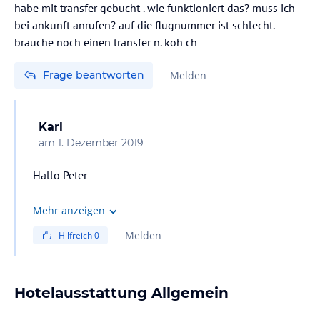
habe mit transfer gebucht . wie funktioniert das? muss ich
bei ankunft anrufen? auf die flugnummer ist schlecht.
brauche noch einen transfer n. koh ch
Frage beantworten
Melden
Karl
am
1. Dezember 2019
Hallo Peter
An der Reception steht eine Liste mit den Abfahrtszeiten
Mehr anzeigen
des hoteleigen Shuttelbuses.
Melden
Hilfreich
0
Wie es in die Gegenrichtung funktioniert weis ich leider
nich da ich vor meinem Rückflug in diesem Hotel war.
Hotelausstattung Allgemein
Gruß
Karl