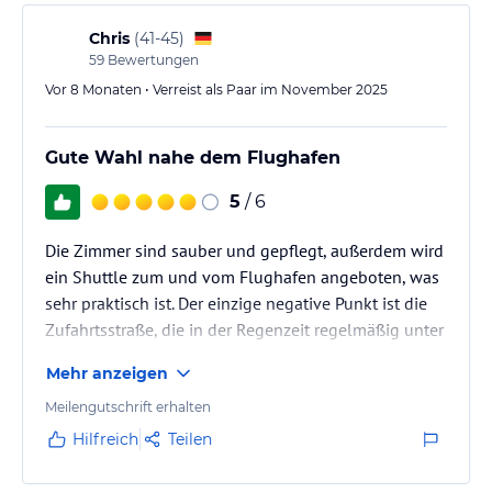
Chris
(
41-45
)
59
Bewertungen
Vor 8 Monaten • Verreist als Paar im November 2025
Gute Wahl nahe dem Flughafen
5
/ 6
Die Zimmer sind sauber und gepflegt, außerdem wird
ein Shuttle zum und vom Flughafen angeboten, was
sehr praktisch ist. Der einzige negative Punkt ist die
Zufahrtsstraße, die in der Regenzeit regelmäßig unter
Wasser steht und die einzige Möglichkeit ist, das
Mehr anzeigen
Hotel zu erreichen. Insgesamt aber eine gute Option
für eine Übernachtung nahe dem Flughafen.
Meilengutschrift erhalten
Hilfreich
Teilen