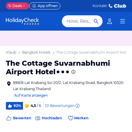
%
Deals
App öffnen
Kontakt
Hotel, Reiseziel
k Urlaub
Bangkok Hotels
The Cottage Suvarnabhumi Airport Hotel
The Cottage Suvarnabhumi
Airport Hotel
888/8 Lat Krabang Soi 20/2, Lat Krabang Road, Bangkok 10520
Lat Krabang Thailand
Auf Karte anzeigen
121
Bewertungen
92%
4,5
/ 6
Bewerten
Hochladen
Merken