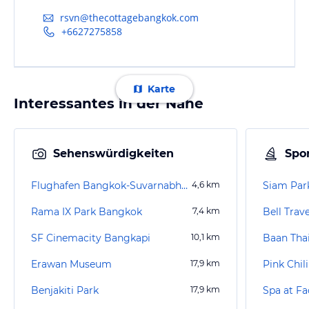
rsvn@thecottagebangkok.com
+6627275858
Karte
Interessantes in der Nähe
Sehenswürdigkeiten
Spor
Flughafen Bangkok-Suvarnabhumi (BKK)
4,6
km
Siam Par
Rama IX Park Bangkok
7,4
km
Bell Trav
SF Cinemacity Bangkapi
10,1
km
Baan Thai
Erawan Museum
17,9
km
Pink Chil
Benjakiti Park
17,9
km
Spa at Fa