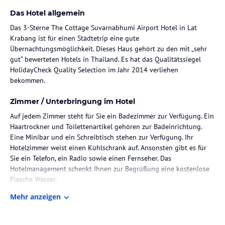
Das Hotel allgemein
Das 3-Sterne The Cottage Suvarnabhumi Airport Hotel in Lat
Krabang ist für einen Städtetrip eine gute
Übernachtungsmöglichkeit. Dieses Haus gehört zu den mit „sehr
gut“ bewerteten Hotels in Thailand. Es hat das Qualitätssiegel
HolidayCheck Quality Selection im Jahr 2014 verliehen
bekommen.
Zimmer / Unterbringung im Hotel
Auf jedem Zimmer steht für Sie ein Badezimmer zur Verfügung. Ein
Haartrockner und Toilettenartikel gehören zur Badeinrichtung.
Eine Minibar und ein Schreibtisch stehen zur Verfügung. Ihr
Hotelzimmer weist einen Kühlschrank auf. Ansonsten gibt es für
Sie ein Telefon, ein Radio sowie einen Fernseher. Das
Hotelmanagement schenkt Ihnen zur Begrüßung eine kostenlose
Flasche Wasser.
Mehr anzeigen
Sport und Unterhaltung
Des Weiteren können sich die Feriengäste im einladenden