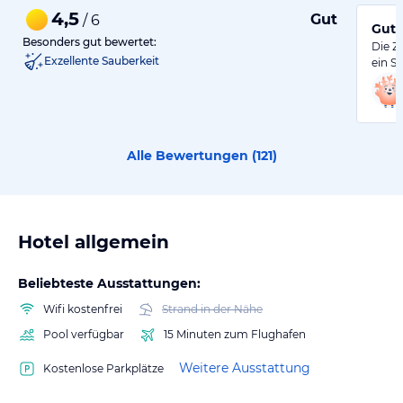
4,5
Gut
/ 6
Gute
Besonders gut bewertet:
Die Z
Exzellente Sauberkeit
ein S
Alle Bewertungen (
121
)
Hotel allgemein
Beliebteste Ausstattungen:
Wifi kostenfrei
Strand in der Nähe
Pool verfügbar
15 Minuten zum Flughafen
Weitere Ausstattung
Kostenlose Parkplätze