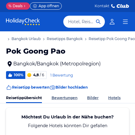
%
Deals
App öffnen
Kontakt
Hotel, Reiseziel
aub
Bangkok Urlaub
Reisetipps Bangkok
Reisetipp Pok Goong Pao
Pok Goong Pao
Bangkok/Bangkok (Metropolregion)
100%
4,8
/ 6
1 Bewertung
Reisetipp bewerten
Bilder hochladen
Reisetippübersicht
Bewertungen
Bilder
Hotels
Möchtest Du Urlaub in der Nähe buchen?
Folgende Hotels könnten Dir gefallen