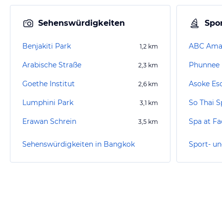
Sehenswürdigkeiten
Spor
Benjakiti Park
ABC Amaz
1,2
km
Arabische Straße
Phunnee
2,3
km
Goethe Institut
Asoke Es
2,6
km
Lumphini Park
So Thai 
3,1
km
Erawan Schrein
Spa at Fa
3,5
km
Sehenswürdigkeiten in Bangkok